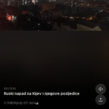
REUTERS
Ruski napad na Kijev i njegove posljedice
2:18
9K
prije 251 dana