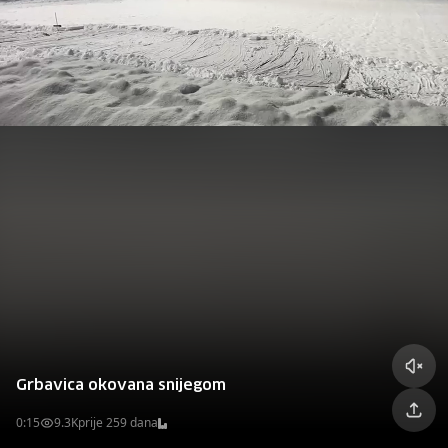
Grbavica okovana snijegom
0:15
9.3K
prije 259 dana