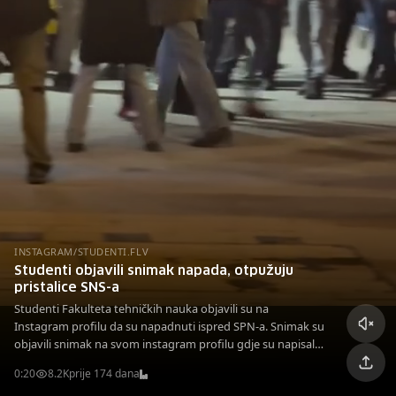
INSTAGRAM/STUDENTI.FLV
Studenti objavili snimak napada, otpužuju
pristalice SNS-a
Studenti Fakulteta tehničkih nauka objavili su na
Instagram profilu da su napadnuti ispred SPN-a. Snimak su
objavili snimak na svom instagram profilu gdje su napisali
"pristalice SNS-a su napali naše kolege ispred pozorišta".
0:20
8.2K
prije 174 dana