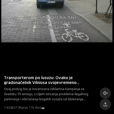
Transporterom po lusuzu: Ovako je
gradonačelnik Vilniusa svojevremeno
"rješavao" problem bahatih vozača
Ovaj podvig bio je inscenirana reklamna kampanja za
švedsku TV emisiju, s ciljem isticanja problema ilegalnog
parkiranja i odvraćanja bogatih vozača od blokiranja
biciklističkih staza.
1:43
37.9K
prije 176 dana