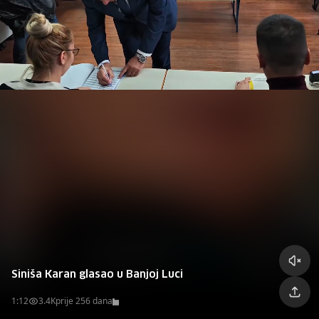
da ovo pokazuje kapacitet našeg naroda i naših
građana da mogu na jedan
Siniša Karan glasao u Banjoj Luci
1:12
3.4K
prije 256 dana