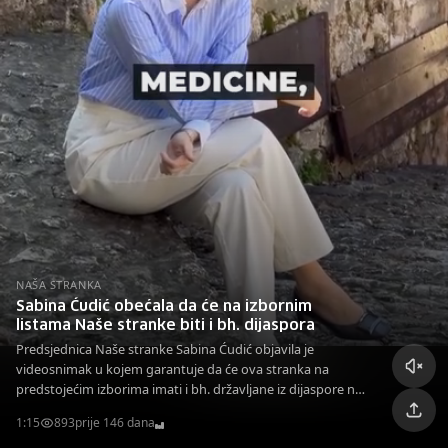
NAŠA STRANKA
Sabina Ćudić obećala da će na izbornim
listama Naše stranke biti i bh. dijaspora
Predsjednica Naše stranke Sabina Ćudić objavila je
videosnimak u kojem garantuje da će ova stranka na
predstojećim izborima imati i bh. državljane iz dijaspore na
izbornim listama.
1:15
893
prije 146 dana