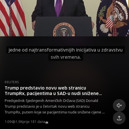
jedne od najtransformativnijih inicijativa u zdravstvu
svih vremena.
REUTERS
Trump predstavio novu web stranicu
TrumpRx, pacijentima u SAD-u nudi snižene
cijene lijekova
Predsjednik Sjedinjenih Američkih Država (SAD) Donald
Trump predstavio je u četvrtak novu web stranicu
TrumpRx, putem koje se pacijentima nude snižene cijene za
oko 40 lijekova.
1:09
1.9K
prije 181 dana