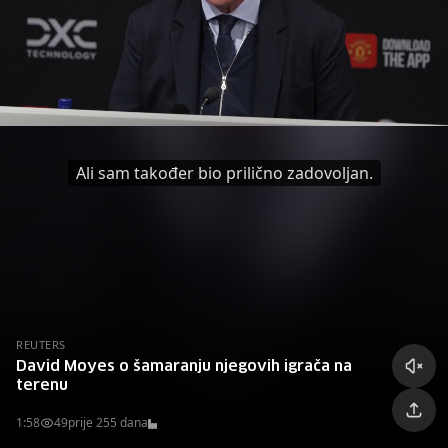
Ali sam također bio prilično zadovoljan.
REUTERS
David Moyes o šamaranju njegovih igrača na
terenu
1:58
49
prije 255 dana