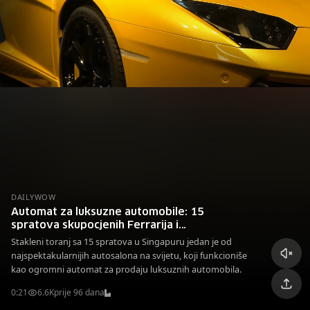
DAILYWOW
Automat za luksuzne automobile: 15
spratova skupocjenih Ferrarija i
Lamborghinija u Singapuru
Stakleni toranj sa 15 spratova u Singapuru jedan je od
najspektakularnijih autosalona na svijetu, koji funkcioniše
kao ogromni automat za prodaju luksuznih automobila.
0:21
6.6K
prije 96 dana