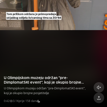
U Olimpijskom muzeju održan "pre-
DimplomatSKI event", koji je okupio brojne
posjetitelje
U Olimpijskom muzeju održan "pre-DimplomatSKI event",
koji je okupio brojne posjetitelje
0:42
3.1K
prije 158 dana