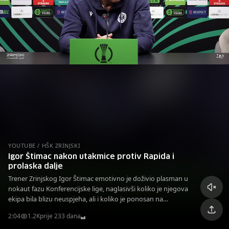
YOUTUBE / HŠK ZRINJSKI
Igor Štimac nakon utakmice protiv Rapida i
prolaska dalje
Trener Zrinjskog Igor Štimac emotivno je doživio plasman u
nokaut fazu Konferencijske lige, naglasivši koliko je njegova
ekipa bila blizu neuspjeha, ali i koliko je ponosan na
prikazano na terenu.
2:04
1.2K
prije 233 dana