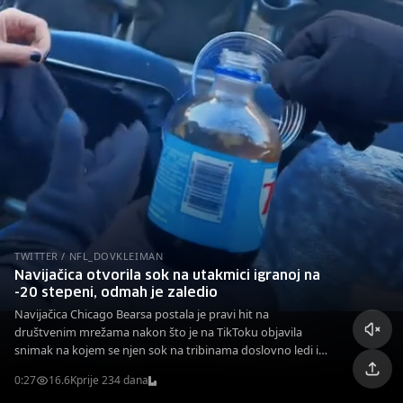
TWITTER / NFL_DOVKLEIMAN
Navijačica otvorila sok na utakmici igranoj na
-20 stepeni, odmah je zaledio
Navijačica Chicago Bearsa postala je pravi hit na
društvenim mrežama nakon što je na TikToku objavila
snimak na kojem se njen sok na tribinama doslovno ledi i
pretvara u gusti, ledeni "slushie" zbog ekstremno niskih
0:27
16.6K
prije 234 dana
temperatura.