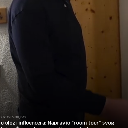
uvijek smo išli
UCNOSTSRBIJEAV
 u ulozi influencera: Napravio "room tour" svog