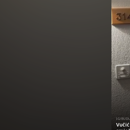
IG/BUD
Vučić