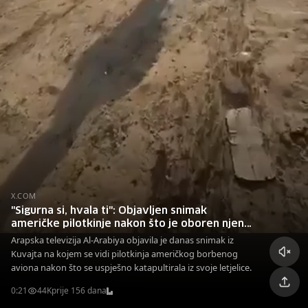
X.COM
"Sigurna si, hvala ti": Objavljen snimak
američke pilotkinje nakon što je oboren njen
avion
Arapska televizija Al-Arabiya objavila je danas snimak iz
Kuvajta na kojem se vidi pilotkinja američkog borbenog
aviona nakon što se uspješno katapultirala iz svoje letjelice.
0:21
44K
prije 156 dana