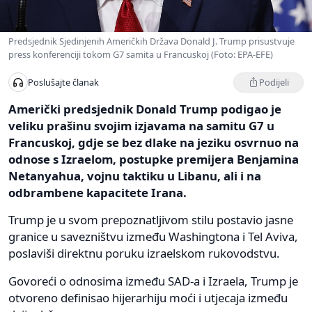
Predsjednik Sjedinjenih Američkih Država Donald J. Trump prisustvuje
press konferenciji tokom G7 samita u Francuskoj (Foto: EPA-EFE)
Podijeli
Poslušajte članak
Američki predsjednik Donald Trump podigao je
veliku prašinu svojim izjavama na samitu G7 u
Francuskoj, gdje se bez dlake na jeziku osvrnuo na
odnose s Izraelom, postupke premijera Benjamina
Netanyahua, vojnu taktiku u Libanu, ali i na
odbrambene kapacitete Irana.
Trump je u svom prepoznatljivom stilu postavio jasne
granice u savezništvu između Washingtona i Tel Aviva,
poslaviši direktnu poruku izraelskom rukovodstvu.
Govoreći o odnosima između SAD-a i Izraela, Trump je
otvoreno definisao hijerarhiju moći i utjecaja između