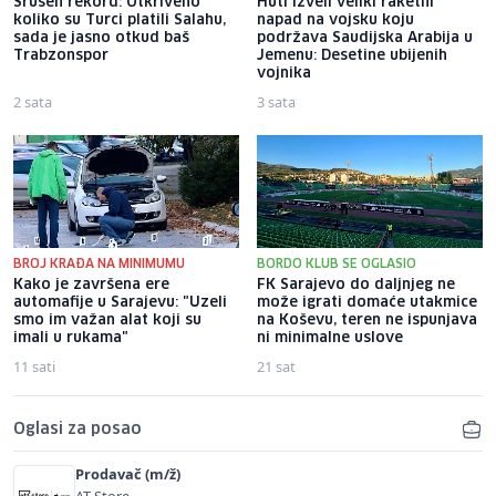
Srušen rekord: Otkriveno
Huti izveli veliki raketni
koliko su Turci platili Salahu,
napad na vojsku koju
sada je jasno otkud baš
podržava Saudijska Arabija u
Trabzonspor
Jemenu: Desetine ubijenih
vojnika
2 sata
3 sata
BROJ KRAĐA NA MINIMUMU
BORDO KLUB SE OGLASIO
Kako je završena ere
FK Sarajevo do daljnjeg ne
automafije u Sarajevu: "Uzeli
može igrati domaće utakmice
smo im važan alat koji su
na Koševu, teren ne ispunjava
imali u rukama"
ni minimalne uslove
11 sati
21 sat
Oglasi za posao
Prodavač (m/ž)
AT Store