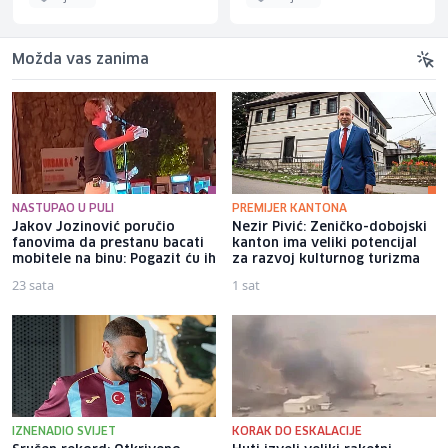
Možda vas zanima
NASTUPAO U PULI
PREMIJER KANTONA
Jakov Jozinović poručio
Nezir Pivić: Zeničko-dobojski
fanovima da prestanu bacati
kanton ima veliki potencijal
mobitele na binu: Pogazit ću ih
za razvoj kulturnog turizma
23 sata
1 sat
IZNENADIO SVIJET
KORAK DO ESKALACIJE