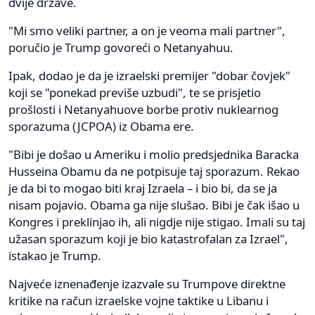
dvije države.
"Mi smo veliki partner, a on je veoma mali partner",
poručio je Trump govoreći o Netanyahuu.
Ipak, dodao je da je izraelski premijer "dobar čovjek"
koji se "ponekad previše uzbudi", te se prisjetio
prošlosti i Netanyahuove borbe protiv nuklearnog
sporazuma (JCPOA) iz Obama ere.
"Bibi je došao u Ameriku i molio predsjednika Baracka
Husseina Obamu da ne potpisuje taj sporazum. Rekao
je da bi to mogao biti kraj Izraela – i bio bi, da se ja
nisam pojavio. Obama ga nije slušao. Bibi je čak išao u
Kongres i preklinjao ih, ali nigdje nije stigao. Imali su taj
užasan sporazum koji je bio katastrofalan za Izrael",
istakao je Trump.
Najveće iznenađenje izazvale su Trumpove direktne
kritike na račun izraelske vojne taktike u Libanu i