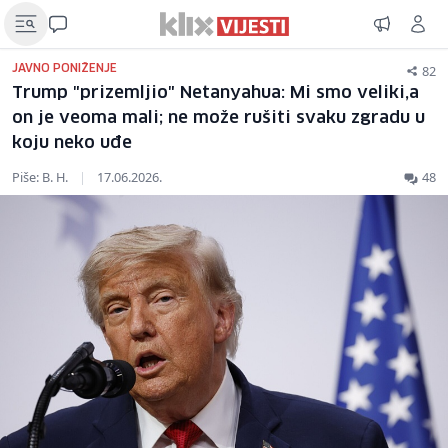
82
JAVNO PONIŽENJE
Trump "prizemljio" Netanyahua: Mi smo veliki,a
on je veoma mali; ne može rušiti svaku zgradu u
koju neko uđe
Piše: B. H.
|
17.06.2026.
48