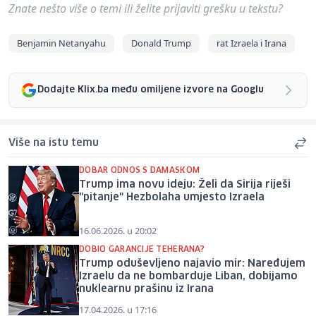
Znate nešto više o temi ili želite prijaviti grešku u tekstu?
Benjamin Netanyahu
Donald Trump
rat Izraela i Irana
Dodajte Klix.ba među omiljene izvore na Googlu
Više na istu temu
DOBAR ODNOS S DAMASKOM
Trump ima novu ideju: Želi da Sirija riješi
"pitanje" Hezbolaha umjesto Izraela
16.06.2026. u 20:02
DOBIO GARANCIJE TEHERANA?
Trump oduševljeno najavio mir: Naređujem
Izraelu da ne bombarduje Liban, dobijamo
nuklearnu prašinu iz Irana
17.04.2026. u 17:16