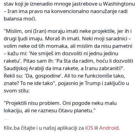
stav koji je iznenadio mnoge jastrebove u Washingtonu
– Iran ima pravo na konvencionalno naoružanje radi
balansa moći.
"Mislim, oni (Iran) moraju imati neke projektile, jer ih i
drugi ljudi imaju. Moraš ih imati. Neki moji saradnici –
volim neke od tih momaka, ali mislim da nisu pametni
– kažu mi: 'Ne smiješ im dozvoliti ni jednu jedinu
raketu'. Pitao sam ih: 'Pa šta da radim, hoću li dozvoliti
Saudijskoj Arabiji da ima rakete, a Iranu zabraniti?'.
Rekli su: 'Da, gospodine'. Ali to ne funkcioniše tako,
znate? To ne ide tako", pojasnio je Trump i zaključio u
svom stilu:
"Projektili nisu problem. Oni pogode neku malu
lokaciju, ali ne raznesu čitavu planetu."
Klix.ba čitajte i u našoj aplikaciji za
iOS
ili
Android
.