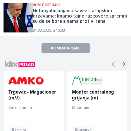
NOVI POREDAK?
Netanyahu najavio savez s arapskim
državama: Imamo tajne razgovore spremni
su da se bore s nama protiv Irana
31.03.2026. u 15:33
KOMENTARI (48)
Trgovac - Magacioner
Monter centralnog
(m/ž)
grijanja (m)
Amko komerc
Mountain
Fojnica
Sarajevo