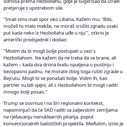
odnosa prema Hezbollahu, gdje je sugerisao da Izrael
pretjeruje s upotrebom sile.
"Imali smo mali spor oko Libana. Kažem mu: 'Bibi,
možeš to malo mekše, ne moraš srušiti zgradu svaki
put kada neko iz Hezbollaha uđe u nju'", otkrio je
američki predsjednik i dodao:
"Mislim da bi mogli bolje postupati u vezi s
Hezbollahom. Ne kažem da ne treba da se brane, ali
kažem – kada dva drona budu ispaljena u pustinju i
bezopasno padnu, ne morate zbog toga rušiti zgrade u
Bejrutu. Mogli bi se ponašati bolje. Volim ih, kao
partner su bili sjajni, ali s Hezbollahom bi mogli raditi
mnogo bolji posao."
Trump se osvrnuo i na širi regionalni kontekst,
napominjući da će SAD raditi sa zaljevskim zemljama
na rješavanju nenuklearnih pitanja, poput
konvencionalnih balističkih projektila. Međutim, iznio je