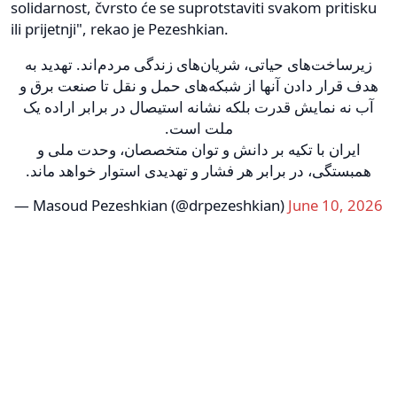
solidarnost, čvrsto će se suprotstaviti svakom pritisku
ili prijetnji", rekao je Pezeshkian.
زیرساخت‌های حیاتی، شریان‌های زندگی مردم‌اند. تهدید به
هدف قرار دادن آنها از شبکه‌های حمل و نقل تا صنعت برق و
آب نه نمایش قدرت بلکه نشانه استیصال در برابر اراده یک
ملت است.
ایران با تکیه بر دانش و توان متخصصان، وحدت ملی و
همبستگی، در برابر هر فشار و تهدیدی استوار خواهد ماند.
— Masoud Pezeshkian (@drpezeshkian)
June 10, 2026