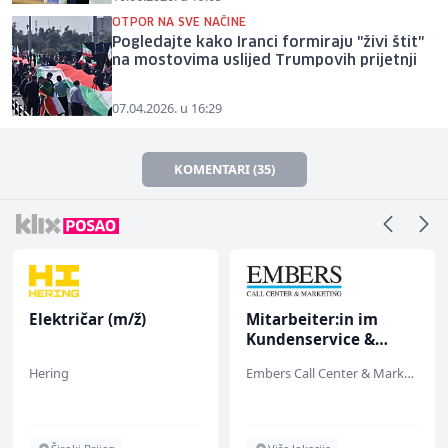
OTPOR NA SVE NAČINE
Pogledajte kako Iranci formiraju "živi štit"
na mostovima uslijed Trumpovih prijetnji
07.04.2026. u 16:29
KOMENTARI (35)
Električar (m/ž)
Mitarbeiter:in im
Kundenservice &
Support (m/w/d)
Hering
Embers Call Center & Marketing