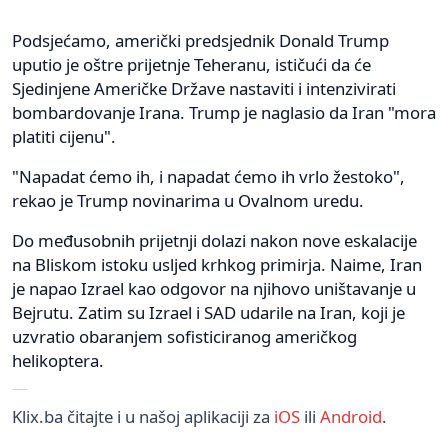
Podsjećamo, američki predsjednik Donald Trump
uputio je oštre prijetnje Teheranu, ističući da će
Sjedinjene Američke Države nastaviti i intenzivirati
bombardovanje Irana. Trump je naglasio da Iran "mora
platiti cijenu".
"Napadat ćemo ih, i napadat ćemo ih vrlo žestoko",
rekao je Trump novinarima u Ovalnom uredu.
Do međusobnih prijetnji dolazi nakon nove eskalacije
na Bliskom istoku usljed krhkog primirja. Naime, Iran
je napao Izrael kao odgovor na njihovo uništavanje u
Bejrutu. Zatim su Izrael i SAD udarile na Iran, koji je
uzvratio obaranjem sofisticiranog američkog
helikoptera.
Klix.ba čitajte i u našoj aplikaciji za
iOS
ili
Android
.