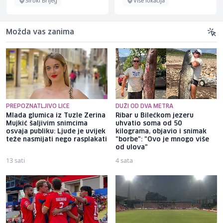
Široki Brijeg
Više lokacija
Možda vas zanima
PREPOZNATLJIVO LICE
DUŽI OD DVA METRA
Mlada glumica iz Tuzle Zerina
Ribar u Bilećkom jezeru
Mujkić šaljivim snimcima
uhvatio soma od 50
osvaja publiku: Ljude je uvijek
kilograma, objavio i snimak
teže nasmijati nego rasplakati
"borbe": "Ovo je mnogo više
od ulova"
13 sati
4 sata