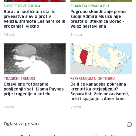
SUSRET PRVOG KOLA
SRAMOTA PRVAKA BIH
Borac u haotičnom startu
Pogrdno skandiranje prema
prvenstva slavio protiv
sudiji Admiru Musiću nije
Veleža, sramota Lešinara će ih
prestalo, utakmica Borac -
proganjati vječno
Velež nastavljena
13 sati
14 sati
TRAGIČNI TRENUCI
REFERENDUM U OKTOBRU
Objavljene fotografije
Da li će kanadska pokrajina
posljednjih sati Liama ​​Paynea
krenuti ka otcjepljenju?
prije tragedije u hotelu
Separatisti žele nezavisnost,
neki i spajanje s Amerikom
3 sata
2 sata
Oglasi za posao