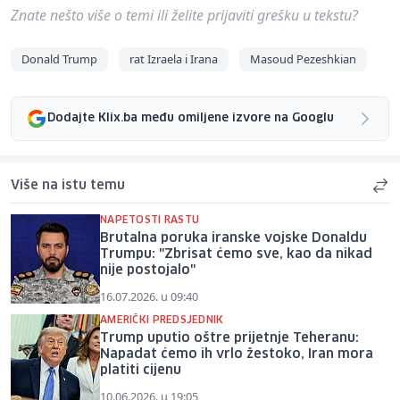
Znate nešto više o temi ili želite prijaviti grešku u tekstu?
Donald Trump
rat Izraela i Irana
Masoud Pezeshkian
Dodajte Klix.ba među omiljene izvore na Googlu
Više na istu temu
NAPETOSTI RASTU
Brutalna poruka iranske vojske Donaldu
Trumpu: "Zbrisat ćemo sve, kao da nikad
nije postojalo"
16.07.2026. u 09:40
AMERIČKI PREDSJEDNIK
Trump uputio oštre prijetnje Teheranu:
Napadat ćemo ih vrlo žestoko, Iran mora
platiti cijenu
10.06.2026. u 19:05