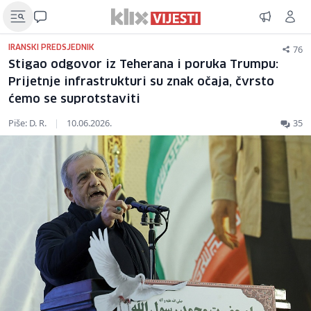
76
IRANSKI PREDSJEDNIK
Stigao odgovor iz Teherana i poruka Trumpu:
Prijetnje infrastrukturi su znak očaja, čvrsto
ćemo se suprotstaviti
Piše: D. R.
|
10.06.2026.
35