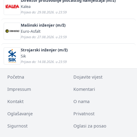
Direktor proizvodnje pločastog namještaja (m/ž)
Kalea
Prijava do: 29.08.2026. u 23:59
Mašinski inženjer (m/ž)
Euro-Asfalt
Prijava do: 27.08.2026. u 23:59
Strojarski inženjer (m/ž)
Sik
Prijava do: 14.08.2026. u 23:59
Početna
Dojavite vijest
Impressum
Komentari
Kontakt
O nama
Oglašavanje
Privatnost
Sigurnost
Oglasi za posao