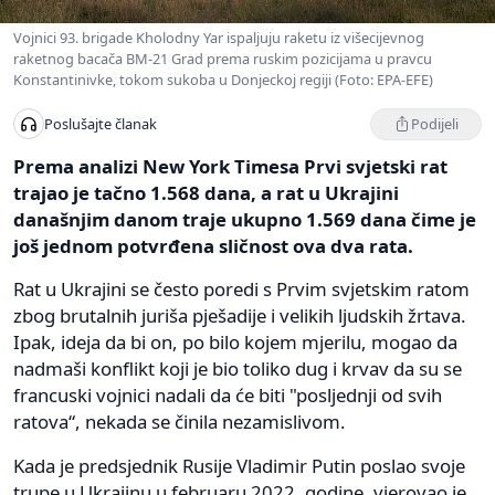
Vojnici 93. brigade Kholodny Yar ispaljuju raketu iz višecijevnog
raketnog bacača BM-21 Grad prema ruskim pozicijama u pravcu
Konstantinivke, tokom sukoba u Donjeckoj regiji (Foto: EPA-EFE)
Podijeli
Poslušajte članak
Prema analizi New York Timesa Prvi svjetski rat
trajao je tačno 1.568 dana, a rat u Ukrajini
današnjim danom traje ukupno 1.569 dana čime je
još jednom potvrđena sličnost ova dva rata.
Rat u Ukrajini se često poredi s Prvim svjetskim ratom
zbog brutalnih juriša pješadije i velikih ljudskih žrtava.
Ipak, ideja da bi on, po bilo kojem mjerilu, mogao da
nadmaši konflikt koji je bio toliko dug i krvav da su se
francuski vojnici nadali da će biti "posljednji od svih
ratova“, nekada se činila nezamislivom.
Kada je predsjednik Rusije Vladimir Putin poslao svoje
trupe u Ukrajinu u februaru 2022. godine, vjerovao je