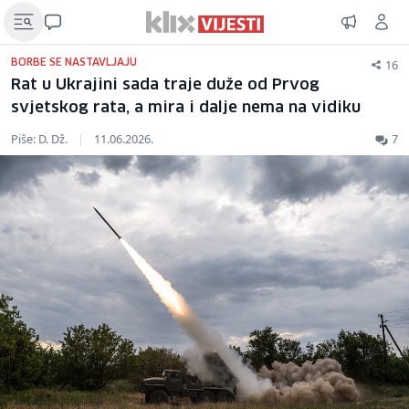
16
BORBE SE NASTAVLJAJU
Rat u Ukrajini sada traje duže od Prvog
svjetskog rata, a mira i dalje nema na vidiku
Piše: D. Dž.
|
11.06.2026.
7