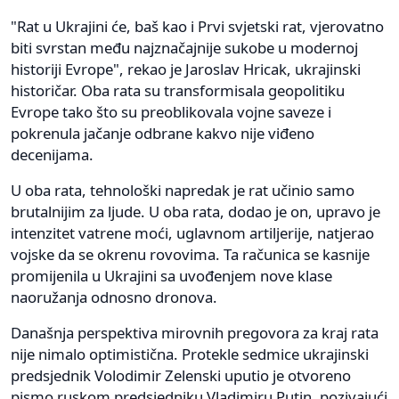
"Rat u Ukrajini će, baš kao i Prvi svjetski rat, vjerovatno
biti svrstan među najznačajnije sukobe u modernoj
historiji Evrope", rekao je Jaroslav Hricak, ukrajinski
historičar. Oba rata su transformisala geopolitiku
Evrope tako što su preoblikovala vojne saveze i
pokrenula jačanje odbrane kakvo nije viđeno
decenijama.
U oba rata, tehnološki napredak je rat učinio samo
brutalnijim za ljude. U oba rata, dodao je on, upravo je
intenzitet vatrene moći, uglavnom artiljerije, natjerao
vojske da se okrenu rovovima. Ta računica se kasnije
promijenila u Ukrajini sa uvođenjem nove klase
naoružanja odnosno dronova.
Današnja perspektiva mirovnih pregovora za kraj rata
nije nimalo optimistična. Protekle sedmice ukrajinski
predsjednik Volodimir Zelenski uputio je otvoreno
pismo ruskom predsjedniku Vladimiru Putin, pozivajući