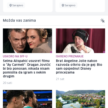
Sarajevo
Sarajevo
Možda vas zanima
USKORO NA SFF-U
ISKRENO PRIZNANJE
Selma Alispahić ususret filmu
Brat Angeline Jolie nakon
o "Ay Carmeli": Dragan Jovičić
razvoda otkrio da je gej: Bio
bi bio ponosan; nikada nisam
sam opsjednut Disney
pomislila da igram s nekim
princezama
drugim
21 sat
20 sati