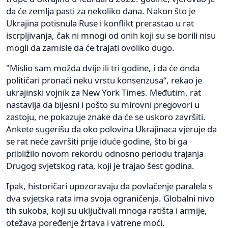
da će zemlja pasti za nekoliko dana. Nakon što je
Ukrajina potisnula Ruse i konflikt prerastao u rat
iscrpljivanja, čak ni mnogi od onih koji su se borili nisu
mogli da zamisle da će trajati ovoliko dugo.
"Mislio sam možda dvije ili tri godine, i da će onda
političari pronaći neku vrstu konsenzusa“, rekao je
ukrajinski vojnik za New York Times. Međutim, rat
nastavlja da bijesni i pošto su mirovni pregovori u
zastoju, ne pokazuje znake da će se uskoro završiti.
Ankete sugerišu da oko polovina Ukrajinaca vjeruje da
se rat neće završiti prije iduće godine, što bi ga
približilo novom rekordu odnosno periodu trajanja
Drugog svjetskog rata, koji je trajao šest godina.
Ipak, historičari upozoravaju da povlačenje paralela s
dva svjetska rata ima svoja ograničenja. Globalni nivo
tih sukoba, koji su uključivali mnoga ratišta i armije,
otežava poređenje žrtava i vatrene moći.