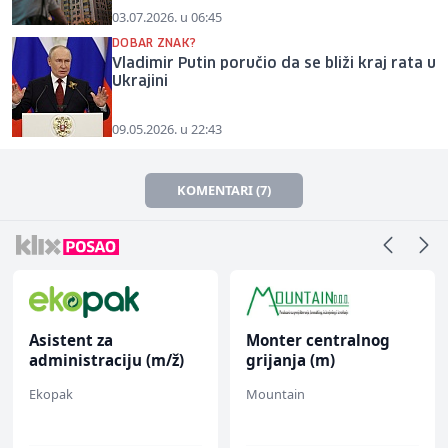
03.07.2026. u 06:45
DOBAR ZNAK?
Vladimir Putin poručio da se bliži kraj rata u
Ukrajini
09.05.2026. u 22:43
KOMENTARI (7)
Asistent za
Monter centralnog
administraciju (m/ž)
grijanja (m)
Ekopak
Mountain