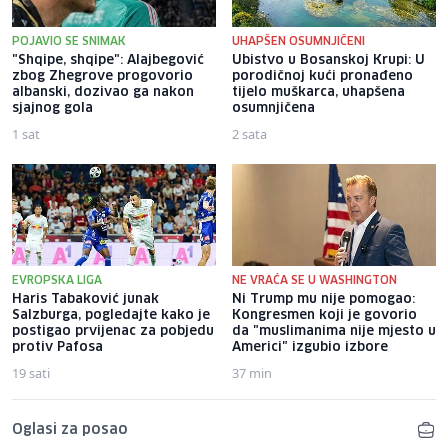
POJAVIO SE SNIMAK
UHAPŠEN OSUMNJIČENI
"Shqipe, shqipe": Alajbegović
Ubistvo u Bosanskoj Krupi: U
zbog Zhegrove progovorio
porodičnoj kući pronađeno
albanski, dozivao ga nakon
tijelo muškarca, uhapšena
sjajnog gola
osumnjičena
1 sat
2 sata
EVROPSKA LIGA
NE VRAĆA SE U WASHINGTON
Haris Tabaković junak
Ni Trump mu nije pomogao:
Salzburga, pogledajte kako je
Kongresmen koji je govorio
postigao prvijenac za pobjedu
da "muslimanima nije mjesto u
protiv Pafosa
Americi" izgubio izbore
19 sati
37 min
Oglasi za posao