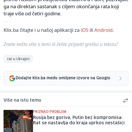
ga na direktan sastanak s ciljem okončanja rata koji
traje više od četiri godine.
Klix.ba čitajte i u našoj aplikaciji za
iOS
ili
Android
.
Znate nešto više o temi ili želite prijaviti grešku u tekstu?
rat u Ukrajini
Dodajte Klix.ba među omiljene izvore na Googlu
Više na istu temu
PRIZNAO PROBLEM
Rusija bez goriva, Putin bez kompromisa:
Rat se nastavlja do kraja uprkos nestašici