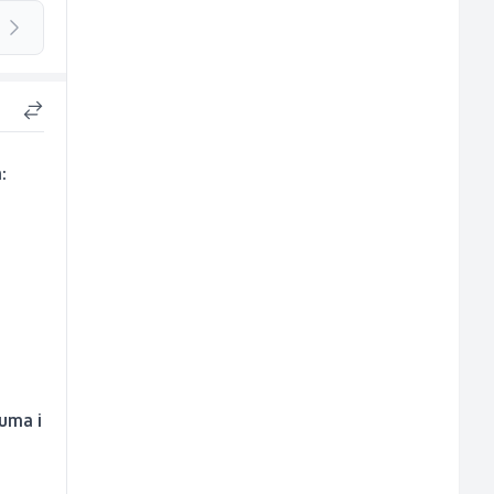
:
zuma i