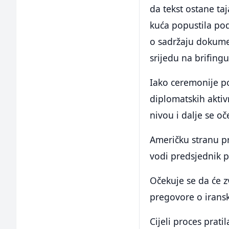
da tekst ostane ta
kuća popustila pod
o sadržaju dokumen
srijedu na brifing
Iako ceremonije pot
diplomatskih aktiv
nivou i dalje se oč
Američku stranu p
vodi predsjednik
Očekuje se da će zv
pregovore o iran
Cijeli proces prati