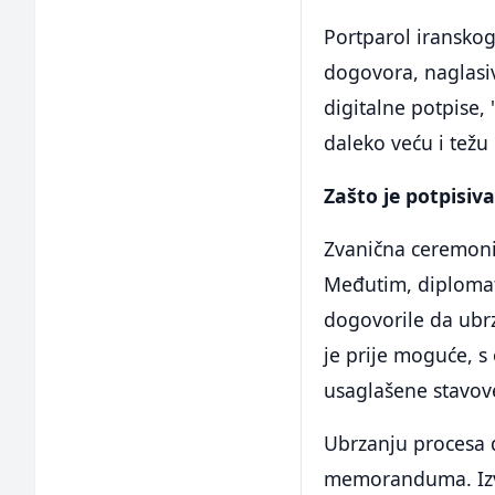
Portparol iranskog
dogovora, naglasiv
digitalne potpise
daleko veću i težu 
Zašto je potpisiv
Zvanična ceremonij
Međutim, diplomatsk
dogovorile da ubrz
je prije moguće, 
usaglašene stavov
Ubrzanju procesa do
memoranduma. Izvo