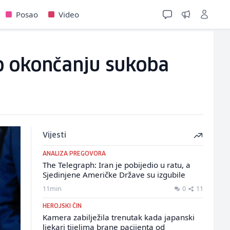
Posao
Video
 o okončanju sukoba
Vijesti
ANALIZA PREGOVORA
The Telegraph: Iran je pobijedio u ratu, a
Sjedinjene Američke Države su izgubile
11min
0
11
HEROJSKI ČIN
Kamera zabilježila trenutak kada japanski
ljekari tijelima brane pacijenta od