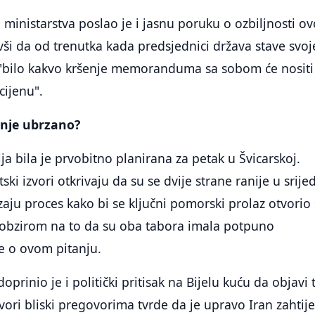
 ministarstva poslao je i jasnu poruku o ozbiljnosti o
ši da od trenutka kada predsjednici država stave svoj
, "bilo kakvo kršenje memoranduma sa sobom će nositi
cijenu".
anje ubrzano?
a bila je prvobitno planirana za petak u Švicarskoj.
i izvori otkrivaju da su se dvije strane ranije u srije
aju proces kako bi se ključni pomorski prolaz otvorio 
s obzirom na to da su oba tabora imala potpuno
e o ovom pitanju.
prinio je i politički pritisak na Bijelu kuću da objavi 
ri bliski pregovorima tvrde da je upravo Iran zahtij