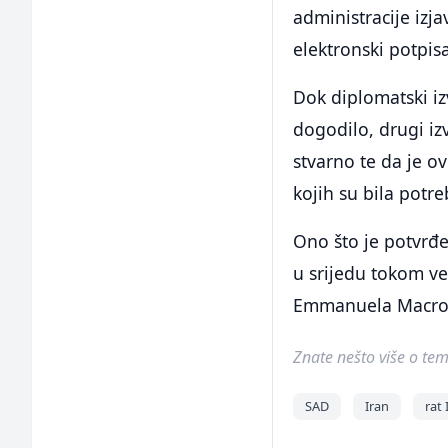
administracije izj
elektronski potpisa
Dok diplomatski iz
dogodilo, drugi izv
stvarno te da je o
kojih su bila potr
Ono što je potvrđ
u srijedu tokom ve
Emmanuela Macro
Znate nešto više o temi 
SAD
Iran
rat 