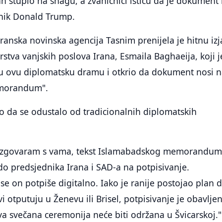
stupio na snagu, a zvaničnici ističu da je dokument 
nik Donald Trump.
anska novinska agencija Tasnim prenijela je hitnu iz
rstva vanjskih poslova Irana, Esmaila Baghaeija, koji j
 u ovu diplomatsku dramu i otkrio da dokument nosi n
emorandum".
o da se odustalo od tradicionalnih diplomatskih
razgovaram s vama, tekst Islamabadskog memorandum
do predsjednika Irana i SAD-a na potpisivanje.
e on potpiše digitalno. Iako je ranije postojao plan 
i otputuju u Ženevu ili Brisel, potpisivanje je obavlje
kva svečana ceremonija neće biti održana u Švicarskoj."