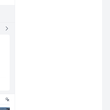
Konobar - Barmen (m/
Građevinski inženjer
ž)
(m/ž)
Hotel Nomad
MC-Stella
Sarajevo
Velika Kladuša