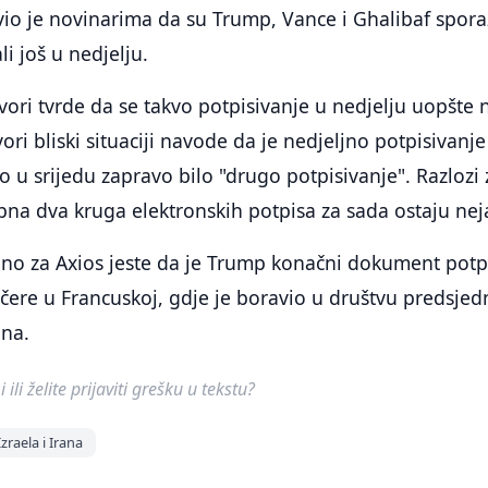
avio je novinarima da su Trump, Vance i Ghalibaf spo
li još u nedjelju.
vori tvrde da se takvo potpisivanje u nedjelju uopšte n
ori bliski situaciji navode da je nedjeljno potpisivanje
vo u srijedu zapravo bilo "drugo potpisivanje". Razlozi
ebna dva kruga elektronskih potpisa za sada ostaju nej
eno za Axios jeste da je Trump konačni dokument potp
čere u Francuskoj, gdje je boravio u društvu predsjed
na.
ili želite prijaviti grešku u tekstu?
Izraela i Irana