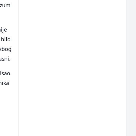
razum
ije
 bilo
 zbog
asni.
isao
nika