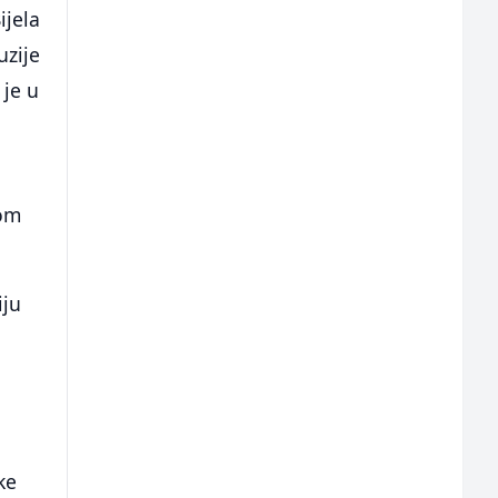
ijela
uzije
 je u
kom
iju
ke