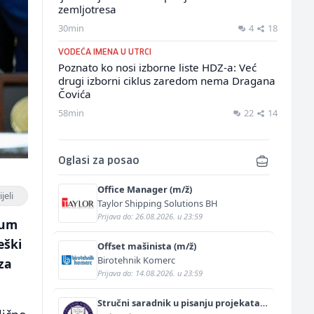
zemljotresa
30min
4
18
VODEĆA IMENA U UTRCI
Poznato ko nosi izborne liste HDZ-a: Već
drugi izborni ciklus zaredom nema Dragana
Čovića
58min
22
14
Oglasi za posao
Office Manager (m/ž)
jeli
Taylor Shipping Solutions BH
Prijava do: 26.08.2026. u 23:59
dum
eški
Offset mašinista (m/ž)
Birotehnik Komerc
za
Prijava do: 14.08.2026. u 23:59
Stručni saradnik u pisanju projekata