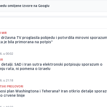
među omiljene izvore na Googlu
 MIR
 državna TV proglasila pobjedu i potvrdila mirovni sporazum
a je bila primorana na potpis"
6. u 00:02
IR
 detalji: SAD i Iran sutra elektronski potpisuju sporazum o
ju rata, ni pomena o Izraelu
6. u 21:18
TSKI PREGOVORI
osi plan Washingtona i Teherana? Iran otkrio detalje spora
o crvene linije