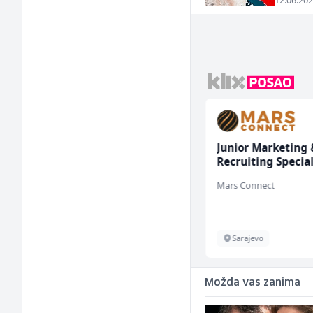
12.06.202
Električar - Radnik na
Junior Marketing 
tehničkom održavanju
Recruiting Special
(m/ž)
(m/ž)
Amko komerc
Mars Connect
Sarajevo
Sarajevo
Možda vas zanima