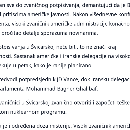
jan sve do zvaničnog potpisivanja, demantujući da je B
 pritiscima američke javnosti. Nakon višednevne konf
ta, visoki zvaničnik američke administracije konačno
u pročitao detalje sporazuma novinarima.
pisivanja u Švicarskoj neće biti, to ne znači kraj
nosti. Sastanak američke i iranske delegacije na viso
ekuje u petak, kako je ranije planirano.
redvodi potpredsjednik JD Vance, dok iransku delegac
 parlamenta Mohammad-Bagher Ghalibaf.
aničnici u Švicarskoj zvanično otvoriti i započeti teške
skom nuklearnom programu.
la je i određena doza misterije. Visoki zvaničnik američ