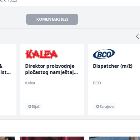
6. u 16:23
KOMENTARI (82)
&
Direktor proizvodnje
Dispatcher (m/ž)
ist
pločastog namještaja
(m/ž)
Kalea
BCO
Ilijaš
Sarajevo