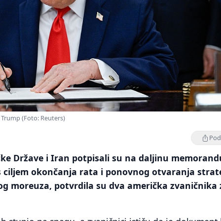
 Trump (Foto: Reuters)
Podi
čke Države i Iran potpisali su na daljinu memoran
 ciljem okončanja rata i ponovnog otvaranja strat
 moreuza, potvrdila su dva američka zvaničnika 