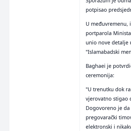
Sporazum je odmah 
potpisao predsjed
U međuvremenu, ir
portparola Minista
unio nove detalje
"Islamabadski m
Baghaei je potvrdi
ceremonija:
"U trenutku dok 
vjerovatno stigao 
Dogovoreno je da s
pregovarački timov
elektronski i nika