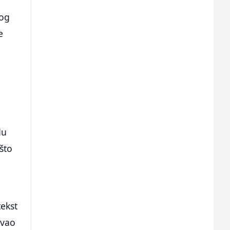
vog
e
du
što
tekst
evao