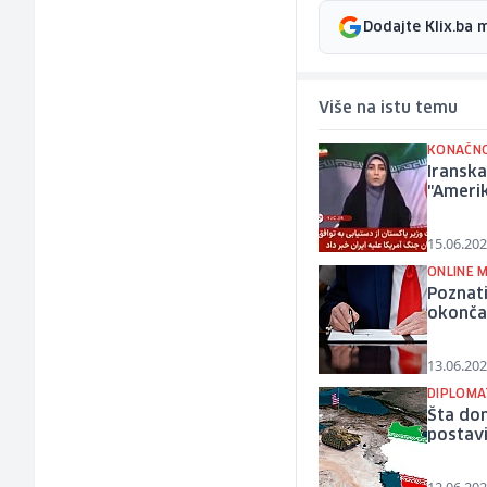
Dodajte Klix.ba 
Više na istu temu
KONAČNO
Iranska
"Amerik
15.06.202
ONLINE M
Poznati
okončan
13.06.202
DIPLOMA
Šta don
postavi