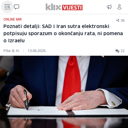
36
ONLINE MIR
Poznati detalji: SAD i Iran sutra elektronski
potpisuju sporazum o okončanju rata, ni pomena
o Izraelu
Piše: B. H.
|
13.06.2026.
22