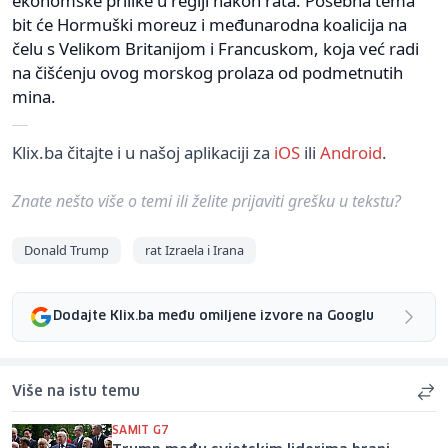
ekonomske prilike u regiji nakon rata. Posebna tema
bit će Hormuški moreuz i međunarodna koalicija na
čelu s Velikom Britanijom i Francuskom, koja već radi
na čišćenju ovog morskog prolaza od podmetnutih
mina.
Klix.ba čitajte i u našoj aplikaciji za
iOS
ili
Android
.
Znate nešto više o temi ili želite prijaviti grešku u tekstu?
Donald Trump
rat Izraela i Irana
Dodajte Klix.ba među omiljene izvore na Googlu
Više na istu temu
SAMIT G7