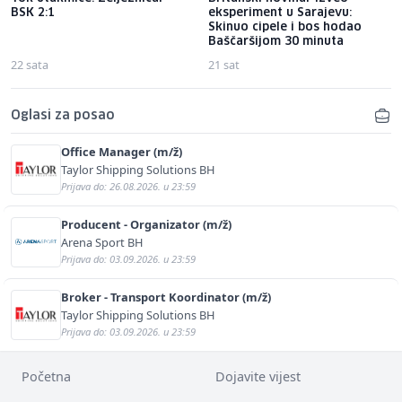
BSK 2:1
eksperiment u Sarajevu:
Skinuo cipele i bos hodao
Baščaršijom 30 minuta
22 sata
21 sat
Oglasi za posao
Office Manager (m/ž)
Taylor Shipping Solutions BH
Prijava do: 26.08.2026. u 23:59
Producent - Organizator (m/ž)
Arena Sport BH
Prijava do: 03.09.2026. u 23:59
Broker - Transport Koordinator (m/ž)
Taylor Shipping Solutions BH
Prijava do: 03.09.2026. u 23:59
Početna
Dojavite vijest