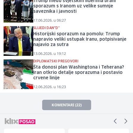
Trump među svjetskim liderima brani
sporazum s Iranom uz velike sumnje
saveznika i javnosti
17.06.2026. u 06:27
SLIJEDI DAN"D"
Historijski sporazum na pomolu: Trump
napravio veliki ustupak Iranu, potpisivanje
najavio za sutra
13.06.2026. u 19:12
DIPLOMATSKI PREGOVORI
Šta donosi plan Washingtona i Teherana?
Iran otkrio detalje sporazuma i postavio
crvene linije
12.06.2026. u 16:23
KOMENTARI (22)