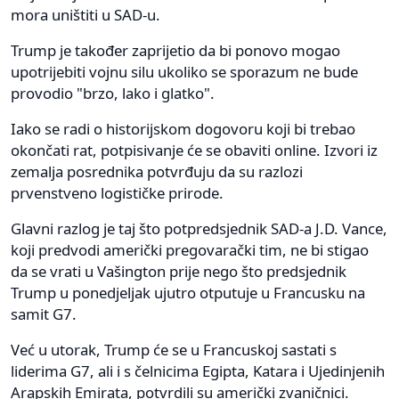
mora uništiti u SAD-u.
Trump je također zaprijetio da bi ponovo mogao
upotrijebiti vojnu silu ukoliko se sporazum ne bude
provodio "brzo, lako i glatko".
Iako se radi o historijskom dogovoru koji bi trebao
okončati rat, potpisivanje će se obaviti online. Izvori iz
zemalja posrednika potvrđuju da su razlozi
prvenstveno logističke prirode.
Glavni razlog je taj što potpredsjednik SAD-a J.D. Vance,
koji predvodi američki pregovarački tim, ne bi stigao
da se vrati u Vašington prije nego što predsjednik
Trump u ponedjeljak ujutro otputuje u Francusku na
samit G7.
Već u utorak, Trump će se u Francuskoj sastati s
liderima G7, ali i s čelnicima Egipta, Katara i Ujedinjenih
Arapskih Emirata, potvrdili su američki zvaničnici.