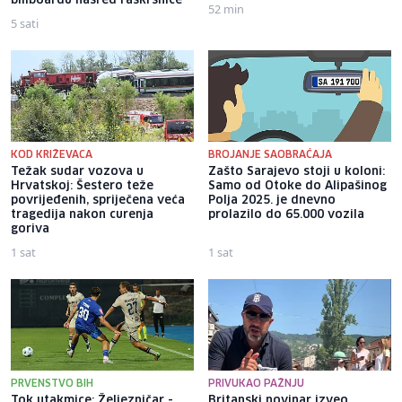
billboardu nasred raskrsnice
52 min
5 sati
KOD KRIŽEVACA
BROJANJE SAOBRAĆAJA
Težak sudar vozova u
Zašto Sarajevo stoji u koloni:
Hrvatskoj: Šestero teže
Samo od Otoke do Alipašinog
povrijeđenih, spriječena veća
Polja 2025. je dnevno
tragedija nakon curenja
prolazilo do 65.000 vozila
goriva
1 sat
1 sat
PRVENSTVO BIH
PRIVUKAO PAŽNJU
Tok utakmice: Željezničar -
Britanski novinar izveo