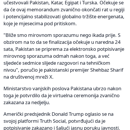
učestvovali Pakistan, Katar, Egipat i Turska. Očekuje se
da će ovaj memorandum zvanično okončati rat u regiji
i potencijalno stabilizovati globalno tržište energenata,
koje je mjesecima pod pritiskom.
"Bliže smo mirovnom sporazumu nego ikada prije. S
obzirom na to da se finalizacija očekuje u naredna 24
sata, Pakistan se priprema za elektronsko potpisivanje
mirovnog sporazuma odmah nakon toga, a već
sljedeće sedmice slijede razgovori na tehničkom
nivou", poručio je pakistanski premijer Shehbaz Sharif
na društvenoj mreži X.
Ministarstvo vanjskih poslova Pakistana ubrzo nakon
toga je potvrdilo da je virtuelna ceremonija zvanično
zakazana za nedjelju.
Američki predsjednik Donald Trump oglasio se na
svojoj platformi Truth Social, potvrđujući da je
potpisivanje zakazano i šaljući jasnu poruku javnosti.