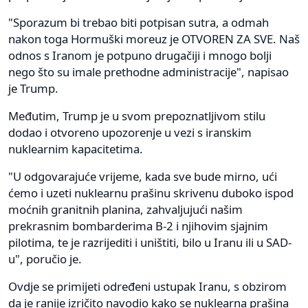
"Sporazum bi trebao biti potpisan sutra, a odmah
nakon toga Hormuški moreuz je OTVOREN ZA SVE. Naš
odnos s Iranom je potpuno drugačiji i mnogo bolji
nego što su imale prethodne administracije", napisao
je Trump.
Međutim, Trump je u svom prepoznatljivom stilu
dodao i otvoreno upozorenje u vezi s iranskim
nuklearnim kapacitetima.
"U odgovarajuće vrijeme, kada sve bude mirno, ući
ćemo i uzeti nuklearnu prašinu skrivenu duboko ispod
moćnih granitnih planina, zahvaljujući našim
prekrasnim bombarderima B-2 i njihovim sjajnim
pilotima, te je razrijediti i uništiti, bilo u Iranu ili u SAD-
u", poručio je.
Ovdje se primijeti određeni ustupak Iranu, s obzirom
da je ranije izričito navodio kako se nuklearna prašina