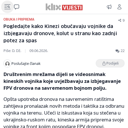
9
OBUKA I PRIPREMA
Pogledajte kako Kinezi obučavaju vojnike da
izbjegavaju dronove, kolut u stranu kao zadnji
potez za spas
Piše: D. Dž.
|
09.06.2026.
22
Podijeli
Poslušajte članak
Društvenim mrežama dijeli se videosnimak
kineskih vojnika koje uvježbavaju za izbjegavanje
FPV dronova na savremenom bojnom polju.
Opšta upotreba dronova na savremenim ratištima
zahtijeva pronalazak novih metoda i taktika za odbranu
vojnika na terenu. Učeći iz iskustava koja su stečena u
ukrajinsko-ruskom ratu, kineska armija priprema svoje
vojnike za front kojim gospodare FPV dronovi.