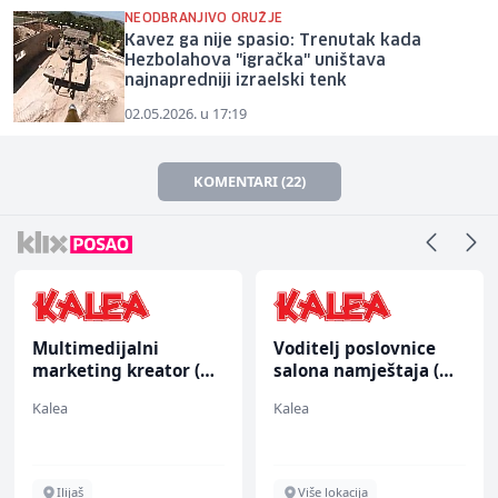
NEODBRANJIVO ORUŽJE
Kavez ga nije spasio: Trenutak kada
Hezbolahova "igračka" uništava
najnapredniji izraelski tenk
02.05.2026. u 17:19
KOMENTARI (22)
Multimedijalni
Voditelj poslovnice
marketing kreator (m/
salona namještaja (m/
ž)
ž)
Kalea
Kalea
Ilijaš
Više lokacija