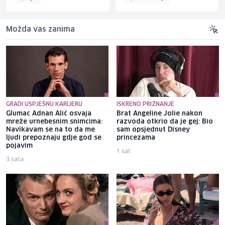
Možda vas zanima
GRADI USPJEŠNU KARIJERU
ISKRENO PRIZNANJE
Glumac Adnan Alić osvaja
Brat Angeline Jolie nakon
mreže urnebesnim snimcima:
razvoda otkrio da je gej: Bio
Navikavam se na to da me
sam opsjednut Disney
ljudi prepoznaju gdje god se
princezama
pojavim
1 sat
3 sata