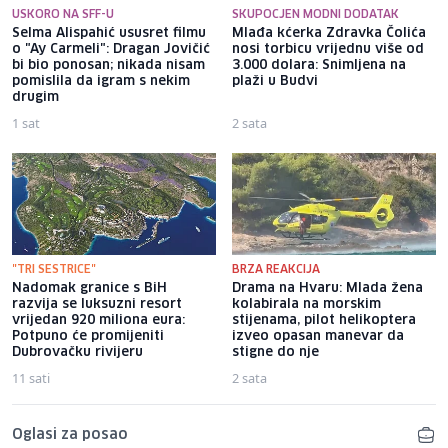
USKORO NA SFF-U
SKUPOCJEN MODNI DODATAK
Selma Alispahić ususret filmu
Mlađa kćerka Zdravka Čolića
o "Ay Carmeli": Dragan Jovičić
nosi torbicu vrijednu više od
bi bio ponosan; nikada nisam
3.000 dolara: Snimljena na
pomislila da igram s nekim
plaži u Budvi
drugim
1 sat
2 sata
"TRI SESTRICE"
BRZA REAKCIJA
Nadomak granice s BiH
Drama na Hvaru: Mlada žena
razvija se luksuzni resort
kolabirala na morskim
vrijedan 920 miliona eura:
stijenama, pilot helikoptera
Potpuno će promijeniti
izveo opasan manevar da
Dubrovačku rivijeru
stigne do nje
11 sati
2 sata
Oglasi za posao