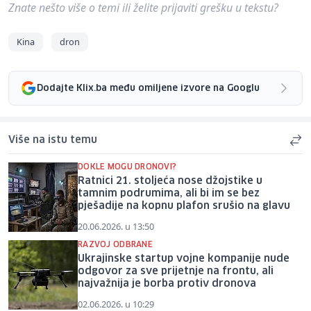
Znate nešto više o temi ili želite prijaviti grešku u tekstu?
Kina
dron
Dodajte Klix.ba među omiljene izvore na Googlu
Više na istu temu
DOKLE MOGU DRONOVI?
Ratnici 21. stoljeća nose džojstike u
tamnim podrumima, ali bi im se bez
pješadije na kopnu plafon srušio na glavu
20.06.2026. u 13:50
RAZVOJ ODBRANE
Ukrajinske startup vojne kompanije nude
odgovor za sve prijetnje na frontu, ali
najvažnija je borba protiv dronova
02.06.2026. u 10:29