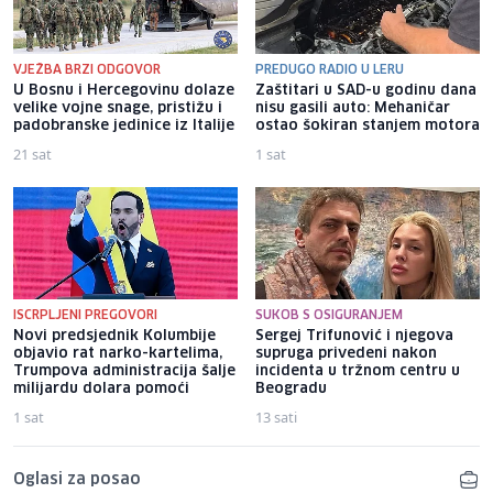
VJEŽBA BRZI ODGOVOR
PREDUGO RADIO U LERU
U Bosnu i Hercegovinu dolaze
Zaštitari u SAD-u godinu dana
velike vojne snage, pristižu i
nisu gasili auto: Mehaničar
padobranske jedinice iz Italije
ostao šokiran stanjem motora
21 sat
1 sat
ISCRPLJENI PREGOVORI
SUKOB S OSIGURANJEM
Novi predsjednik Kolumbije
Sergej Trifunović i njegova
objavio rat narko-kartelima,
supruga privedeni nakon
Trumpova administracija šalje
incidenta u tržnom centru u
milijardu dolara pomoći
Beogradu
1 sat
13 sati
Oglasi za posao