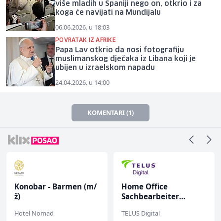
više mladih u Španiji nego on, otkrio i za
koga će navijati na Mundijalu
06.06.2026. u 18:03
POVRATAK IZ AFRIKE
Papa Lav otkrio da nosi fotografiju
muslimanskog dječaka iz Libana koji je
ubijen u izraelskom napadu
24.04.2026. u 14:00
KOMENTARI (1)
Konobar - Barmen (m/
Home Office
ž)
Sachbearbeiter
(m/w/d) für einen
Hotel Nomad
TELUS Digital
bekannten deutschen