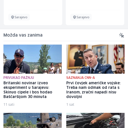
Energieversorger
Sarajevo
Sarajevo
Možda vas zanima
PRIVUKAO PAŽNJU
SAZNANJA CNN-A
Britanski novinar izveo
Prvi čovjek američke vojske:
eksperiment u Sarajevu:
Treba nam odmak od rata s
Skinuo cipele i bos hodao
Iranom, zračni napadi nisu
Baščaršijom 30 minuta
dovoljni
11 sati
1 sat