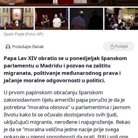
Spain Pope (Foto: AP)
Podijeli
Poslušajte članak
Papa Lav XIV obratio se u ponedjeljak španskom
parlamentu u Madridu i pozvao na zaštitu
migranata, poštivanje međunarodnog prava i
jačanje moralne odgovornosti u politici.
U prvom papinskom obraćanju španskom
zakonodavnom tijelu američki papa poručio je da je
potrebna "moralna obnova" u parlamentima i javnom
životu kako bi se očuvalo dostojanstvo svih ljudi,
uključujući migrante, nerođene i najugroženije. Rekao
je da se "moralna veličina jedne nacije prije svega
pokazuje u njenoj sposobnosti da prati, štiti i voli one