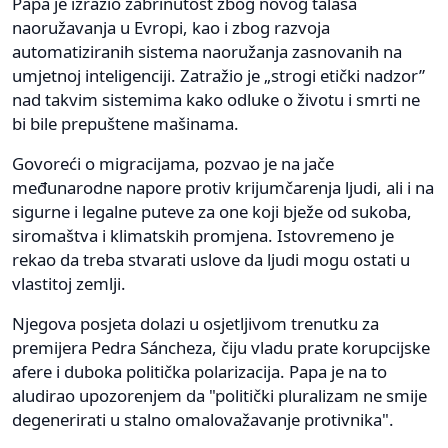
Papa je izrazio zabrinutost zbog novog talasa
naoružavanja u Evropi, kao i zbog razvoja
automatiziranih sistema naoružanja zasnovanih na
umjetnoj inteligenciji. Zatražio je „strogi etički nadzor”
nad takvim sistemima kako odluke o životu i smrti ne
bi bile prepuštene mašinama.
Govoreći o migracijama, pozvao je na jače
međunarodne napore protiv krijumčarenja ljudi, ali i na
sigurne i legalne puteve za one koji bježe od sukoba,
siromaštva i klimatskih promjena. Istovremeno je
rekao da treba stvarati uslove da ljudi mogu ostati u
vlastitoj zemlji.
Njegova posjeta dolazi u osjetljivom trenutku za
premijera Pedra Sáncheza, čiju vladu prate korupcijske
afere i duboka politička polarizacija. Papa je na to
aludirao upozorenjem da "politički pluralizam ne smije
degenerirati u stalno omalovažavanje protivnika".