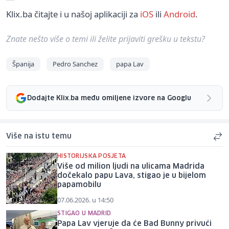
Klix.ba čitajte i u našoj aplikaciji za
iOS
ili
Android
.
Znate nešto više o temi ili želite prijaviti grešku u tekstu?
Španija
Pedro Sanchez
papa Lav
Dodajte Klix.ba među omiljene izvore na Googlu
Više na istu temu
HISTORIJSKA POSJETA
Više od milion ljudi na ulicama Madrida
dočekalo papu Lava, stigao je u bijelom
papamobilu
07.06.2026. u 14:50
STIGAO U MADRID
Papa Lav vjeruje da će Bad Bunny privući