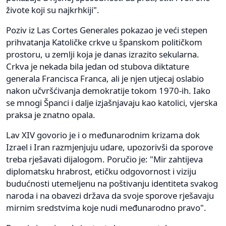
živote koji su najkrhkiji".
Poziv iz Las Cortes Generales pokazao je veći stepen
prihvatanja Katoličke crkve u španskom političkom
prostoru, u zemlji koja je danas izrazito sekularna.
Crkva je nekada bila jedan od stubova diktature
generala Francisca Franca, ali je njen utjecaj oslabio
nakon učvršćivanja demokratije tokom 1970-ih. Iako
se mnogi Španci i dalje izjašnjavaju kao katolici, vjerska
praksa je znatno opala.
Lav XIV govorio je i o međunarodnim krizama dok
Izrael i Iran razmjenjuju udare, upozorivši da sporove
treba rješavati dijalogom. Poručio je: "Mir zahtijeva
diplomatsku hrabrost, etičku odgovornost i viziju
budućnosti utemeljenu na poštivanju identiteta svakog
naroda i na obavezi država da svoje sporove rješavaju
mirnim sredstvima koje nudi međunarodno pravo".