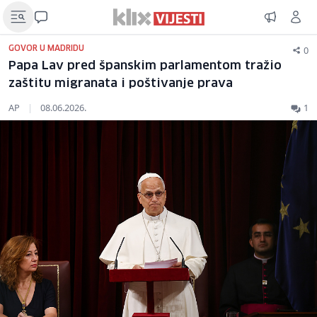
0
GOVOR U MADRIDU
Papa Lav pred španskim parlamentom tražio
zaštitu migranata i poštivanje prava
AP
|
08.06.2026.
1