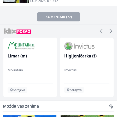
13.06.2026. u 19:12
KOMENTARI (77)
Limar (m)
Higijeničarka (ž)
Mountain
Invictus
Sarajevo
Sarajevo
Možda vas zanima