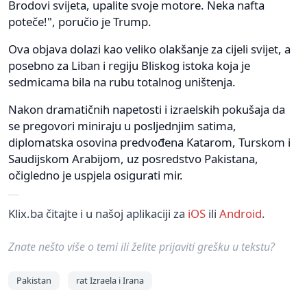
Brodovi svijeta, upalite svoje motore. Neka nafta
poteče!", poručio je Trump.
Ova objava dolazi kao veliko olakšanje za cijeli svijet, a
posebno za Liban i regiju Bliskog istoka koja je
sedmicama bila na rubu totalnog uništenja.
Nakon dramatičnih napetosti i izraelskih pokušaja da
se pregovori miniraju u posljednjim satima,
diplomatska osovina predvođena Katarom, Turskom i
Saudijskom Arabijom, uz posredstvo Pakistana,
očigledno je uspjela osigurati mir.
Klix.ba čitajte i u našoj aplikaciji za
iOS
ili
Android
.
Znate nešto više o temi ili želite prijaviti grešku u tekstu?
Pakistan
rat Izraela i Irana