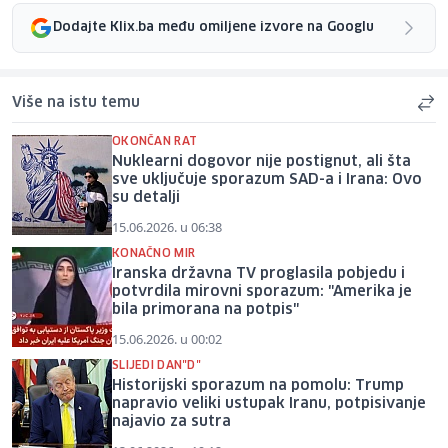
Dodajte Klix.ba među omiljene izvore na Googlu
Više na istu temu
OKONČAN RAT
Nuklearni dogovor nije postignut, ali šta
sve uključuje sporazum SAD-a i Irana: Ovo
su detalji
15.06.2026. u 06:38
KONAČNO MIR
Iranska državna TV proglasila pobjedu i
potvrdila mirovni sporazum: "Amerika je
bila primorana na potpis"
15.06.2026. u 00:02
SLIJEDI DAN"D"
Historijski sporazum na pomolu: Trump
napravio veliki ustupak Iranu, potpisivanje
najavio za sutra