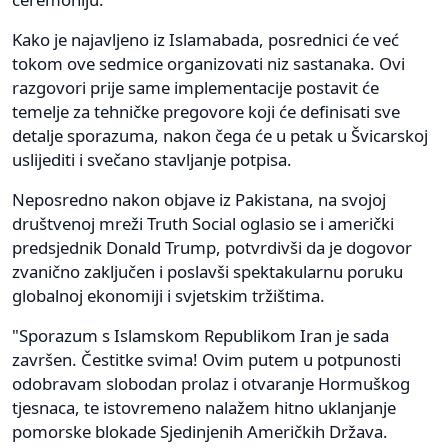
Kako je najavljeno iz Islamabada, posrednici će već
tokom ove sedmice organizovati niz sastanaka. Ovi
razgovori prije same implementacije postavit će
temelje za tehničke pregovore koji će definisati sve
detalje sporazuma, nakon čega će u petak u Švicarskoj
uslijediti i svečano stavljanje potpisa.
Neposredno nakon objave iz Pakistana, na svojoj
društvenoj mreži Truth Social oglasio se i američki
predsjednik Donald Trump, potvrdivši da je dogovor
zvanično zaključen i poslavši spektakularnu poruku
globalnoj ekonomiji i svjetskim tržištima.
"Sporazum s Islamskom Republikom Iran je sada
završen. Čestitke svima! Ovim putem u potpunosti
odobravam slobodan prolaz i otvaranje Hormuškog
tjesnaca, te istovremeno nalažem hitno uklanjanje
pomorske blokade Sjedinjenih Američkih Država.