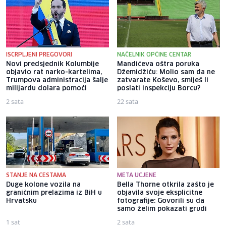
ISCRPLJENI PREGOVORI
NAČELNIK OPĆINE CENTAR
Novi predsjednik Kolumbije
Mandićeva oštra poruka
objavio rat narko-kartelima,
Džemidžiću: Molio sam da ne
Trumpova administracija šalje
zatvarate Koševo, smiješ li
milijardu dolara pomoći
poslati inspekciju Borcu?
2 sata
22 sata
STANJE NA CESTAMA
META UCJENE
Duge kolone vozila na
Bella Thorne otkrila zašto je
graničnim prelazima iz BiH u
objavila svoje eksplicitne
Hrvatsku
fotografije: Govorili su da
samo želim pokazati grudi
1 sat
2 sata