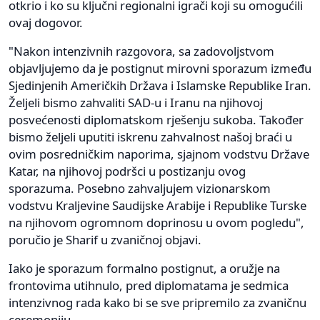
otkrio i ko su ključni regionalni igrači koji su omogućili
ovaj dogovor.
"Nakon intenzivnih razgovora, sa zadovoljstvom
objavljujemo da je postignut mirovni sporazum između
Sjedinjenih Američkih Država i Islamske Republike Iran.
Željeli bismo zahvaliti SAD-u i Iranu na njihovoj
posvećenosti diplomatskom rješenju sukoba. Također
bismo željeli uputiti iskrenu zahvalnost našoj braći u
ovim posredničkim naporima, sjajnom vodstvu Države
Katar, na njihovoj podršci u postizanju ovog
sporazuma. Posebno zahvaljujem vizionarskom
vodstvu Kraljevine Saudijske Arabije i Republike Turske
na njihovom ogromnom doprinosu u ovom pogledu",
poručio je Sharif u zvaničnoj objavi.
Iako je sporazum formalno postignut, a oružje na
frontovima utihnulo, pred diplomatama je sedmica
intenzivnog rada kako bi se sve pripremilo za zvaničnu
ceremoniju.