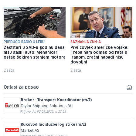
PREDUGO RADIO U LERU
SAZNANJA CNN-A
Zaštitari u SAD-u godinu dana
Prvi čovjek američke vojske:
nisu gasili auto: Mehaničar
Treba nam odmak od rata s
ostao šokiran stanjem motora
Iranom, zračni napadi nisu
dovoljni
2 sata
2 sata
Oglasi za posao
Broker - Transport Koordinator (m/ž)
Taylor Shipping Solutions BH
Prijava do: 03.09.2026. u 23:59
Rukovodilac službe logistike (m/ž)
Market AS
Prijava do: 28.08.2026. u 23:59