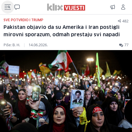
482
SVE POTVRDIO I TRUMP
Pakistan objavio da su Amerika i Iran postigli
mirovni sporazum, odmah prestaju svi napadi
Piše: B. H.
|
14.06.2026.
77