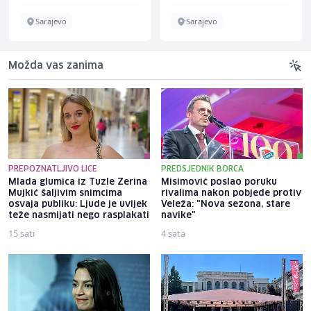
Sarajevo
Sarajevo
Možda vas zanima
PREPOZNATLJIVO LICE
PREDSJEDNIK BORCA
Mlada glumica iz Tuzle Zerina
Misimović poslao poruku
Mujkić šaljivim snimcima
rivalima nakon pobjede protiv
osvaja publiku: Ljude je uvijek
Veleža: "Nova sezona, stare
teže nasmijati nego rasplakati
navike"
15 sati
4 sata