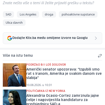
Znate nešto više o temi ili želite prijaviti grešku u tekstu?
SAD
Los Angeles
droga
psihoaktivne supstance
Ulica slavnih
Dodajte Klix.ba među omiljene izvore na Googlu
Više na istu temu
PODRŽAO BI I LOŠ DOGOVOR
Američki senator upozorava: "Izgubili smo
rat s Iranom, Amerika je svakim danom sve
slabija"
10.08.2026. u 10:31
POLITIČARKA IZ NEW YORKA
Alexandria Ocasio-Cortez zamrznula jajne
ćelije i nagovijestila kandidaturu za
predsjednicu SAD-a