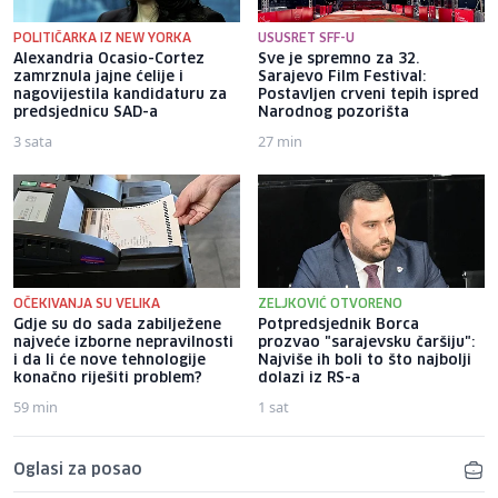
POLITIČARKA IZ NEW YORKA
USUSRET SFF-U
Alexandria Ocasio-Cortez
Sve je spremno za 32.
zamrznula jajne ćelije i
Sarajevo Film Festival:
nagovijestila kandidaturu za
Postavljen crveni tepih ispred
predsjednicu SAD-a
Narodnog pozorišta
3 sata
27 min
OČEKIVANJA SU VELIKA
ZELJKOVIĆ OTVORENO
Gdje su do sada zabilježene
Potpredsjednik Borca
najveće izborne nepravilnosti
prozvao "sarajevsku čaršiju":
i da li će nove tehnologije
Najviše ih boli to što najbolji
konačno riješiti problem?
dolazi iz RS-a
59 min
1 sat
Oglasi za posao