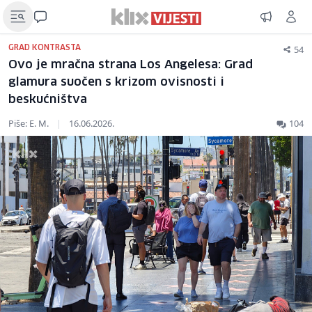
54
GRAD KONTRASTA
Ovo je mračna strana Los Angelesa: Grad
glamura suočen s krizom ovisnosti i
beskućništva
Piše: E. M.
|
16.06.2026.
104