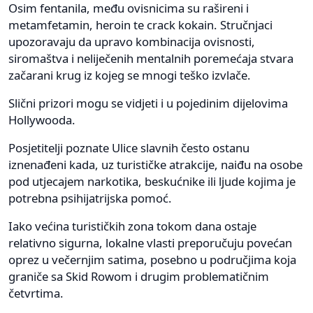
Osim fentanila, među ovisnicima su rašireni i
metamfetamin, heroin te crack kokain. Stručnjaci
upozoravaju da upravo kombinacija ovisnosti,
siromaštva i neliječenih mentalnih poremećaja stvara
začarani krug iz kojeg se mnogi teško izvlače.
Slični prizori mogu se vidjeti i u pojedinim dijelovima
Hollywooda.
Posjetitelji poznate Ulice slavnih često ostanu
iznenađeni kada, uz turističke atrakcije, naiđu na osobe
pod utjecajem narkotika, beskućnike ili ljude kojima je
potrebna psihijatrijska pomoć.
Iako većina turističkih zona tokom dana ostaje
relativno sigurna, lokalne vlasti preporučuju povećan
oprez u večernjim satima, posebno u područjima koja
graniče sa Skid Rowom i drugim problematičnim
četvrtima.