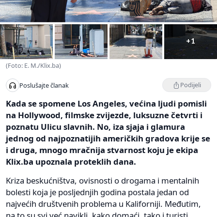
+1
(Foto: E. M./Klix.ba)
Podijeli
Poslušajte članak
Kada se spomene Los Angeles, većina ljudi pomisli
na Hollywood, filmske zvijezde, luksuzne četvrti i
poznatu Ulicu slavnih. No, iza sjaja i glamura
jednog od najpoznatijih američkih gradova krije se
i druga, mnogo mračnija stvarnost koju je ekipa
Klix.ba upoznala proteklih dana.
Kriza beskućništva, ovisnosti o drogama i mentalnih
bolesti koja je posljednjih godina postala jedan od
najvećih društvenih problema u Kaliforniji. Međutim,
na to su svi već navikli, kako domaći, tako i turisti.