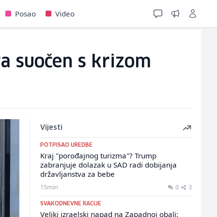
Posao
Video
ra suočen s krizom
Vijesti
POTPISAO UREDBE
Kraj "porođajnog turizma"? Trump
zabranjuje dolazak u SAD radi dobijanja
državljanstva za bebe
15min
0
3
SVAKODNEVNE RACIJE
Veliki izraelski napad na Zapadnoj obali: