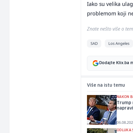
Iako su velika ula
problemom koji ne
Znate nešto više o temi 
SAD
Los Angeles
Dodajte Klix.ba 
Više na istu temu
NAKON B
Trump 
naprav
06.08.202
ODLUKA 