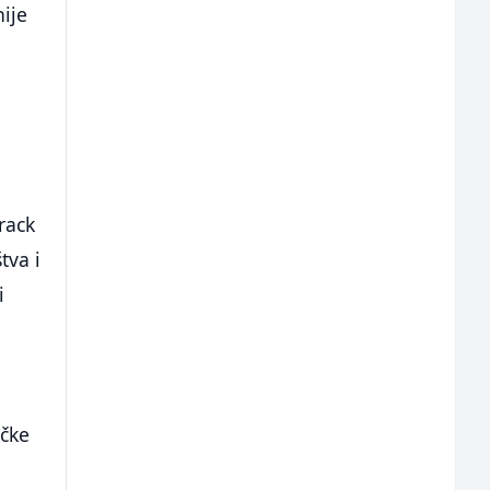
nije
rack
tva i
i
ičke