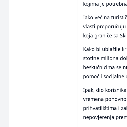
kojima je potrebna
Iako većina turist
vlasti preporučuj
koja graniče sa S
Kako bi ublažile kr
stotine miliona do
beskućnicima se nu
pomoć i socijalne 
Ipak, dio korisnik
vremena ponovno vr
prihvatilištima i
nepovjerenja prema