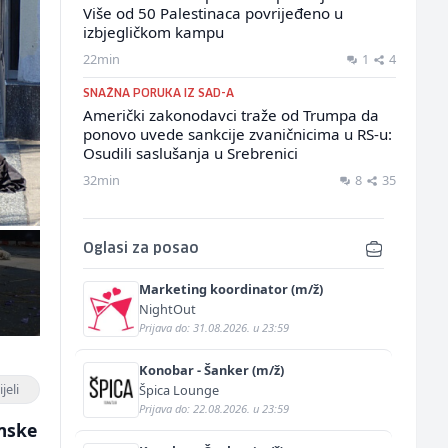
Više od 50 Palestinaca povrijeđeno u
izbjegličkom kampu
22min
1
4
SNAŽNA PORUKA IZ SAD-A
Američki zakonodavci traže od Trumpa da
ponovo uvede sankcije zvaničnicima u RS-u:
Osudili saslušanja u Srebrenici
32min
8
35
Oglasi za posao
Marketing koordinator (m/ž)
NightOut
Prijava do: 31.08.2026. u 23:59
Konobar - Šanker (m/ž)
jeli
Špica Lounge
Prijava do: 22.08.2026. u 23:59
lmske