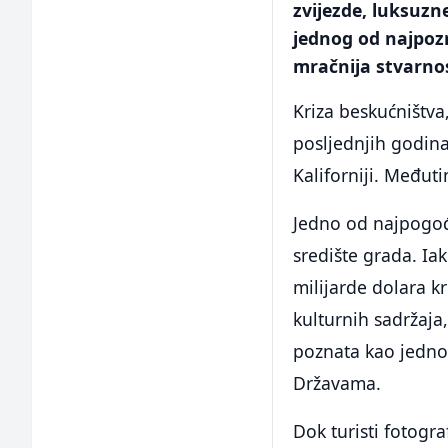
zvijezde, luksuzne
jednog od najpozn
mračnija stvarnos
Kriza beskućništva
posljednjih godin
Kaliforniji. Međuti
Jedno od najpogođ
središte grada. Ia
milijarde dolara k
kulturnih sadržaja,
poznata kao jedno
Državama.
Dok turisti fotogr