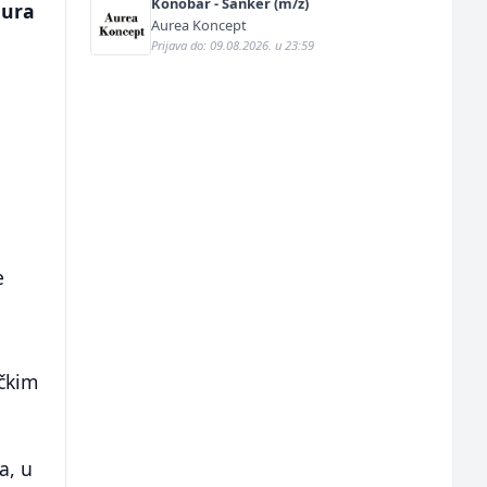
Konobar - Šanker (m/ž)
mura
Aurea Koncept
Prijava do: 09.08.2026. u 23:59
e
ičkim
a, u