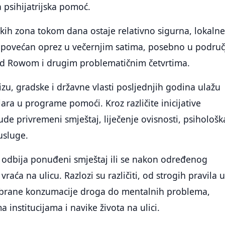
 psihijatrijska pomoć.
ičkih zona tokom dana ostaje relativno sigurna, lokaln
u povećan oprez u večernjim satima, posebno u podru
kid Rowom i drugim problematičnim četvrtima.
izu, gradske i državne vlasti posljednjih godina ulažu
lara u programe pomoći. Kroz različite inicijative
de privremeni smještaj, liječenje ovisnosti, psihološk
usluge.
a odbija ponuđeni smještaj ili se nakon određenog
aća na ulicu. Razlozi su različiti, od strogih pravila 
 zabrane konzumacije droga do mentalnih problema,
 institucijama i navike života na ulici.