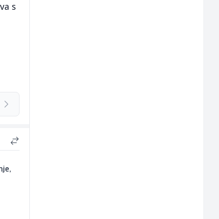
va s
je,