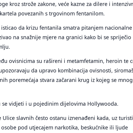
oge kroz strože zakone, veće kazne za dilere i intenziv
okartela povezanih s trgovinom fentanilom.
 isticao da krizu fentanila smatra pitanjem nacionalne
zivao na snažnije mjere na granici kako bi se spriječio
lju.
đu ovisnicima su rašireni i metamfetamin, heroin te c
 upozoravaju da upravo kombinacija ovisnosti, siromaš
nih poremećaja stvara začarani krug iz kojeg se mnog
u se vidjeti i u pojedinim dijelovima Hollywooda.
e Ulice slavnih često ostanu iznenađeni kada, uz turist
a osobe pod utjecajem narkotika, beskućnike ili ljude