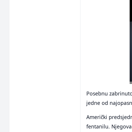
Posebnu zabrinutos
jedne od najopasn
Američki predsjed
fentanilu. Njegova