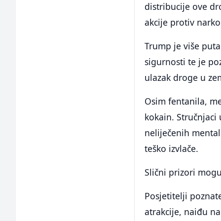
distribucije ove dr
akcije protiv nark
Trump je više puta
sigurnosti te je po
ulazak droge u zem
Osim fentanila, me
kokain. Stručnjaci
neliječenih mental
teško izvlače.
Slični prizori mog
Posjetitelji poznat
atrakcije, naiđu n