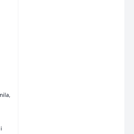
nila,
i