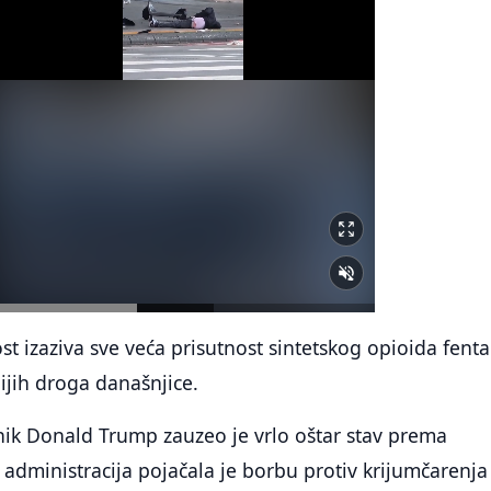
t izaziva sve veća prisutnost sintetskog opioida fenta
ijih droga današnjice.
nik Donald Trump zauzeo je vrlo oštar stav prema
 administracija pojačala je borbu protiv krijumčarenja 