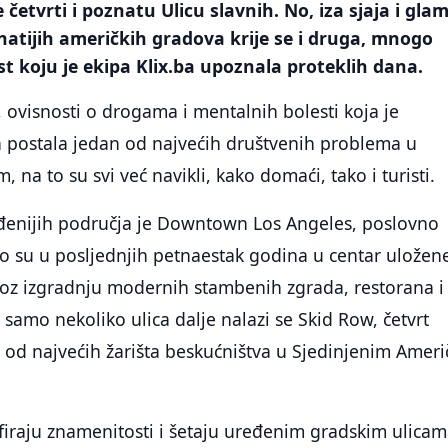
 četvrti i poznatu Ulicu slavnih. No, iza sjaja i gla
atijih američkih gradova krije se i druga, mnogo
t koju je ekipa Klix.ba upoznala proteklih dana.
, ovisnosti o drogama i mentalnih bolesti koja je
a postala jedan od najvećih društvenih problema u
m, na to su svi već navikli, kako domaći, tako i turisti.
enijih područja je Downtown Los Angeles, poslovno
ko su u posljednjih petnaestak godina u centar uložen
roz izgradnju modernih stambenih zgrada, restorana i
 samo nekoliko ulica dalje nalazi se Skid Row, četvrt
 od najvećih žarišta beskućništva u Sjedinjenim Amer
afiraju znamenitosti i šetaju uređenim gradskim ulicam