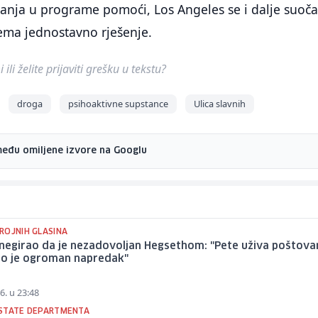
ganja u programe pomoći, Los Angeles se i dalje suoča
ma jednostavno rješenje.
ili želite prijaviti grešku u tekstu?
droga
psihoaktivne supstance
Ulica slavnih
među omiljene izvore na Googlu
ROJNIH GLASINA
negirao da je nezadovoljan Hegsethom: "Pete uživa poštovan
io je ogroman napredak"
6. u 23:48
STATE DEPARTMENTA