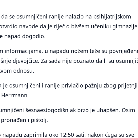
i da se osumnjičeni ranije nalazio na psihijatrijskom
 potvrdio navode da je riječ o bivšem učeniku gimnazije
se napad dogodio.
 informacijama, u napadu nožem teže su povrijeđen
šnje djevojčice. Za sada nije poznato da li su osumnjič
kakvom odnosu.
a je osumnjičeni i ranije privlačio pažnju zbog prijetnji
e Herrmann.
mnjičeni šesnaestogodišnjak brzo je uhapšen. Osim
 pronađen i pištolj.
 o napadu zaprimila oko 12:50 sati, nakon čega su sve