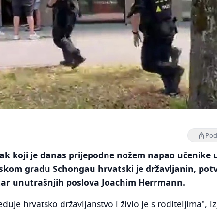
Podi
ak koji je danas prijepodne nožem napao učenike 
rskom gradu Schongau hrvatski je državljanin, pot
star unutrašnjih poslova Joachim Herrmann.
uje hrvatsko državljanstvo i živio je s roditeljima", iz