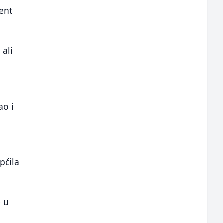
ent
 ali
ao i
pćila
e u