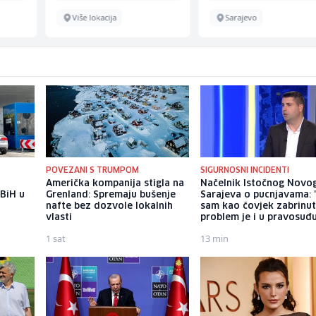
Više lokacija
Sarajevo
POVEZANI S TRUMPOM
SIGURNOSNI INCIDENTI
Američka kompanija stigla na
Načelnik Istočnog Novo
 BiH u
Grenland: Spremaju bušenje
Sarajeva o pucnjavama: "
nafte bez dozvole lokalnih
sam kao čovjek zabrinut
vlasti
problem je i u pravosuđ
1 sat
13 min