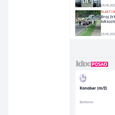
29.06.202
VLASTI U
Broj žr
luksuz
29.06.202
Tehnički rukovodilac
Konobar (m/ž)
(m/ž)
Mountain
Borbono