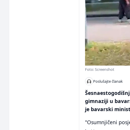
Foto: Screenshot
Poslušajte članak
Šesnaestogodišnj
gimnaziji u bava
je bavarski mini
"Osumnjičeni posjed