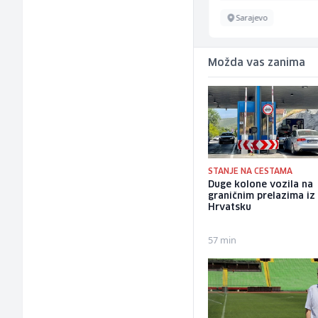
Sarajevo
Sarajevo
Možda vas zanima
STANJE NA CESTAMA
Duge kolone vozila na
graničnim prelazima iz
Hrvatsku
57 min