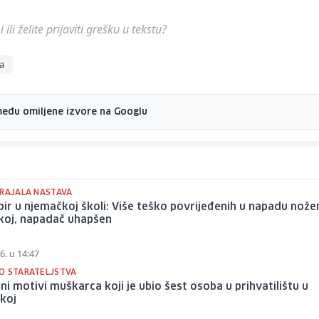
ili želite prijaviti grešku u tekstu?
a
među omiljene izvore na Googlu
TRAJALA NASTAVA
pir u njemačkoj školi: Više teško povrijeđenih u napadu nož
koj, napadač uhapšen
6. u 14:47
O STARATELJSTVA
ni motivi muškarca koji je ubio šest osoba u prihvatilištu u
koj