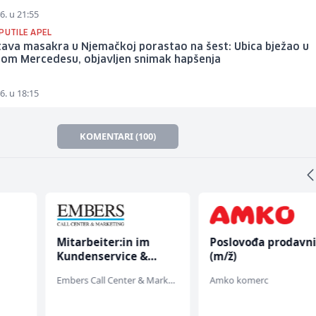
6. u 21:55
PUTILE APEL
tava masakra u Njemačkoj porastao na šest: Ubica bježao u
nom Mercedesu, objavljen snimak hapšenja
6. u 18:15
KOMENTARI (100)
Mitarbeiter:in im
Poslovođa prodavn
Kundenservice &
(m/ž)
Support (m/w/d)
Embers Call Center & Marketing
Amko komerc