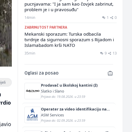
pucnjavama: "I ja sam kao čovjek zabrinut,
problem je i u pravosuđu"
14min
1
0
ZABRINUTOST PARTNERA
Mekanski sporazum: Turska odbacila
tvrdnje da sigurnosni sporazum s Rijadom i
Islamabadom krši NATO
35min
9
13
Oglasi za posao
jeli
Prodavač u školskoj kantini (ž)
Slatko i Slano
u
Prijava do: 19.08.2026. u 23:59
vrdio
Operater za video identifikaciju na
njemačkom jeziku (m/ž)
ASM Services
Prijava do: 02.09.2026. u 23:59
javio