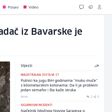
Posao
Video
adač iz Bavarske je
Vijesti
MAGISTRALNA CESTA M-17
Putnici ka jugu BiH godinama "muku muče"
s kilometarskim kolonama: Da li je problem
jedan semafor i šta kaže struka
9min
2
0
SIGURNOSNI INCIDENTI
Načelnik Istočnog Novog Sarajeva o