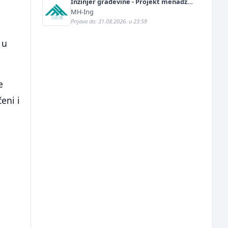
Inžinjer građevine - Projekt menadžer
(m/ž)
MH-Ing
Prijava do: 31.08.2026. u 23:59
 u
e
eni i