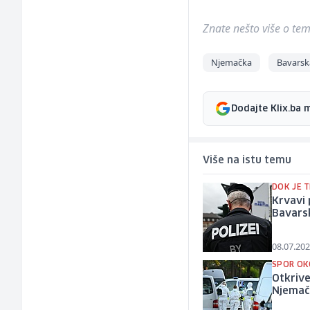
Znate nešto više o temi 
Njemačka
Bavarsk
Dodajte Klix.ba 
Više na istu temu
DOK JE 
Krvavi 
Bavars
08.07.202
SPOR OK
Otkrive
Njemač