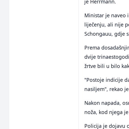
je Herrmann.
Ministar je naveo 
liječenju, ali nije
Schongauu, gdje 
Prema dosadašnjim
dvije trinaestogodi
žrtve bili u bilo 
"Postoje indicije d
nasiljem", rekao j
Nakon napada, osu
noža, kod njega je
Policija je dojavu