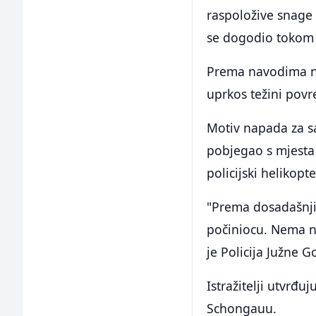
raspoložive snage
se dogodio tokom 
Prema navodima nj
uprkos težini povr
Motiv napada za s
pobjegao s mjesta 
policijski helikopte
"Prema dosadašnji
počiniocu. Nema n
je Policija Južne 
Istražitelji utvrđu
Schongauu.