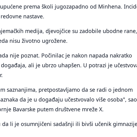
 upućene prema školi jugozapadno od Minhena. Incid
redovne nastave.
emačkih medija, djevojčice su zadobile ubodne rane,
eda nisu životno ugrožene.
ada nije poznat. Počinilac je nakon napada nakratko
događaja, ali je ubrzo uhapšen. U potrazi je učestvov
r.
m saznanjima, pretpostavljamo da se radi o jednom
aznaka da je u događaju učestvovalo više osoba", sao
Gornje Bavarske putem društvene mreže X.
ju da li je osumnjičeni sadašnji ili bivši učenik gimnazij