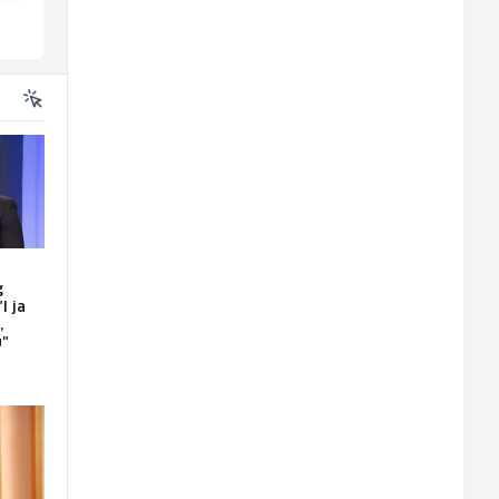
Sarajevo
Inostranstvo
g
I ja
,
u"