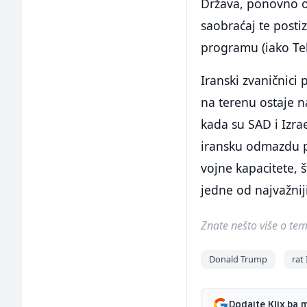
Država, ponovno 
saobraćaj te post
programu (iako Teh
Iranski zvaničnici 
na terenu ostaje n
kada su SAD i Izra
iransku odmazdu p
vojne kapacitete,
jedne od najvažniji
Znate nešto više o temi 
Donald Trump
rat 
Dodajte Klix.ba 