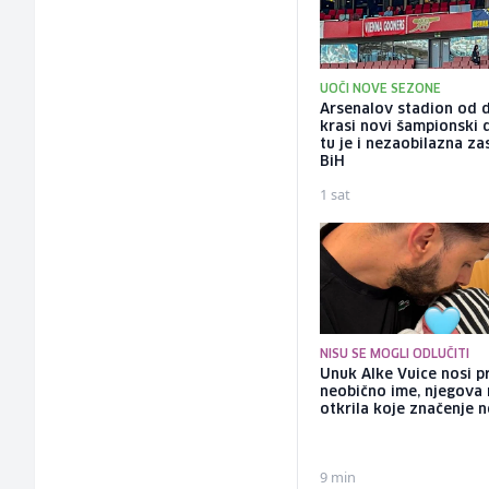
UOČI NOVE SEZONE
Arsenalov stadion od 
krasi novi šampionski d
tu je i nezaobilazna za
BiH
1 sat
NISU SE MOGLI ODLUČITI
Unuk Alke Vuice nosi pr
neobično ime, njegova
otkrila koje značenje n
9 min