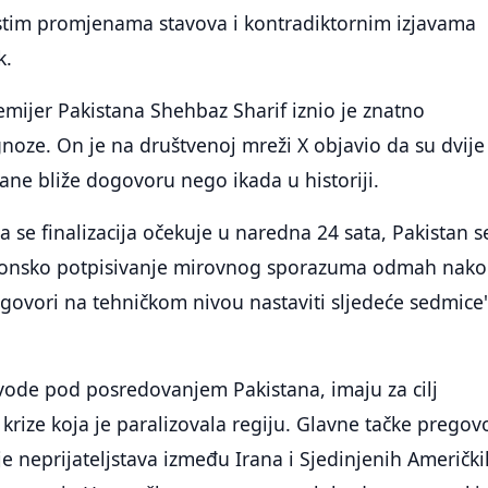
tim promjenama stavova i kontradiktornim izjavama
k.
emijer Pakistana Shehbaz Sharif iznio je znatno
gnoze. On je na društvenoj mreži X objavio da su dvije
rane bliže dogovoru nego ikada u historiji.
a se finalizacija očekuje u naredna 24 sata, Pakistan s
tronsko potpisivanje mirovnog sporazuma odmah nak
zgovori na tehničkom nivou nastaviti sljedeće sedmice"
 vode pod posredovanjem Pakistana, imaju za cilj
krize koja je paralizovala regiju. Glavne tačke pregov
e neprijateljstava između Irana i Sjedinjenih Američki