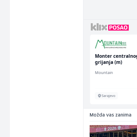
Limar (m)
Monter centralno
grijanja (m)
Mountain
Mountain
Sarajevo
Sarajevo
Možda vas zanima