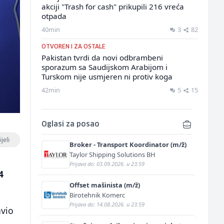
akciji "Trash for cash" prikupili 216 vreća
otpada
40min
3
82
OTVOREN I ZA OSTALE
Pakistan tvrdi da novi odbrambeni
sporazum sa Saudijskom Arabijom i
Turskom nije usmjeren ni protiv koga
42min
5
15
Oglasi za posao
jeli
Broker - Transport Koordinator (m/ž)
Taylor Shipping Solutions BH
m
Prijava do: 03.09.2026. u 23:59
4
Offset mašinista (m/ž)
Birotehnik Komerc
Prijava do: 14.08.2026. u 23:59
avio