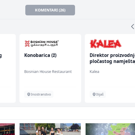
KOMENTARI (26)
g
Konobarica (ž)
Direktor proizvodnj
pločastog namješta
(m/ž)
Bosnian House Restaurant
Kalea
Inostranstvo
Ilijaš