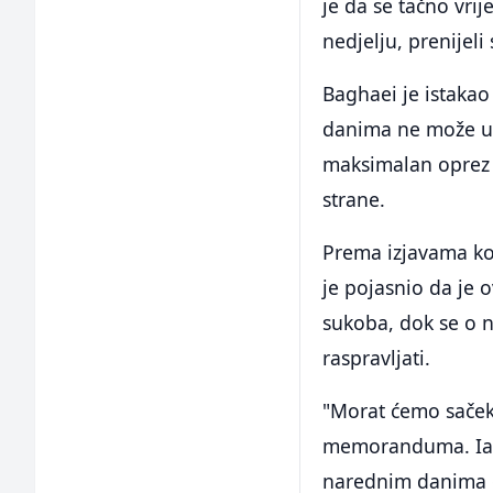
je da se tačno vri
nedjelju, prenijeli
Baghaei je istak
danima ne može u p
maksimalan oprez z
strane.
Prema izjavama koj
je pojasnio da je
sukoba, dok se o 
raspravljati.
"Morat ćemo sačeka
memoranduma. Iako
narednim danima os