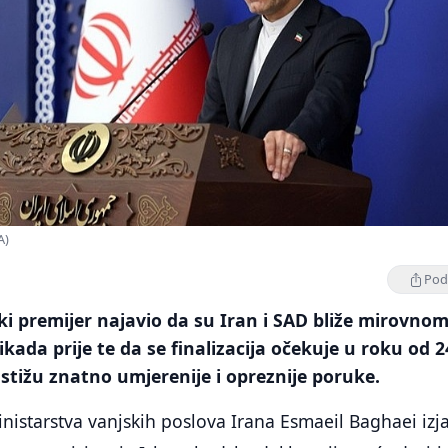
A)
Podi
ki premijer najavio da su Iran i SAD bliže mirovno
ada prije te da se finalizacija očekuje u roku od 2
 stižu znatno umjerenije i opreznije poruke.
istarstva vanjskih poslova Irana Esmaeil Baghaei izj