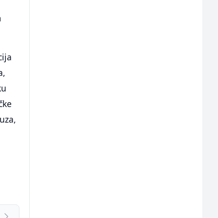
m
cija
a,
ku
čke
uza,