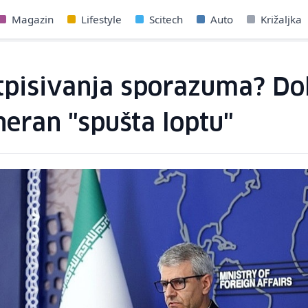
Magazin
Lifestyle
Scitech
Auto
Križaljka
otpisivanja sporazuma? Do
heran "spušta loptu"