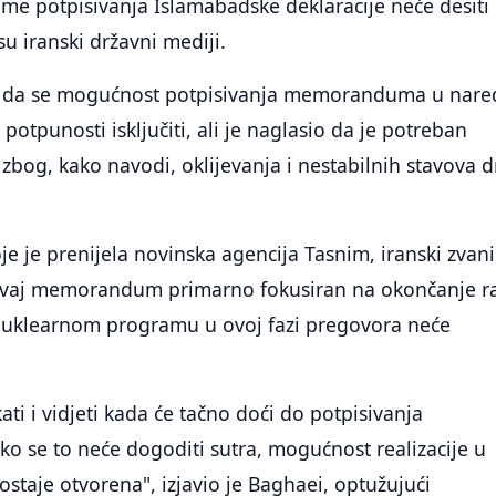
jeme potpisivanja Islamabadske deklaracije neće desiti
 su iranski državni mediji.
ao da se mogućnost potpisivanja memoranduma u nar
otpunosti isključiti, ali je naglasio da je potreban
bog, kako navodi, oklijevanja i nestabilnih stavova 
e je prenijela novinska agencija Tasnim, iranski zvani
 ovaj memorandum primarno fokusiran na okončanje r
nuklearnom programu u ovoj fazi pregovora neće
ti i vidjeti kada će tačno doći do potpisivanja
 se to neće dogoditi sutra, mogućnost realizacije u
taje otvorena", izjavio je Baghaei, optužujući