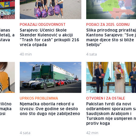
POKAZALI ODGOVORNOST
PODACI ZA 2025. GODINU
danas
Sarajevo: Učenici škole
Slika prirodnog prirašta
etalj, a
Skender Kulenović u akciji
Kantonu Sarajevo: "Sve 
stava
"Trash for cash" prikupili 216
manje djece što si bliže
vreća otpada
Sebilju"
40 min
4 sata
UPRKOS PROBLEMIMA
OTVOREN I ZA OSTALE
ilično
Njemačka oborila rekord u
Pakistan tvrdi da novi
 majka
izvozu: Ove godine se desilo
odbrambeni sporazum s
osi
ono što dugo nije zabilježeno
Saudijskom Arabijom i
Turskom nije usmjeren n
protiv koga
4 sata
42 min