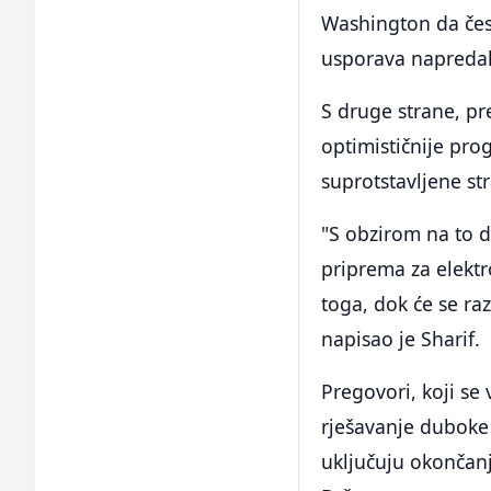
Washington da čes
usporava napreda
S druge strane, pr
optimističnije pro
suprotstavljene st
"S obzirom na to d
priprema za elek
toga, dok će se ra
napisao je Sharif.
Pregovori, koji se
rješavanje duboke 
uključuju okončanj