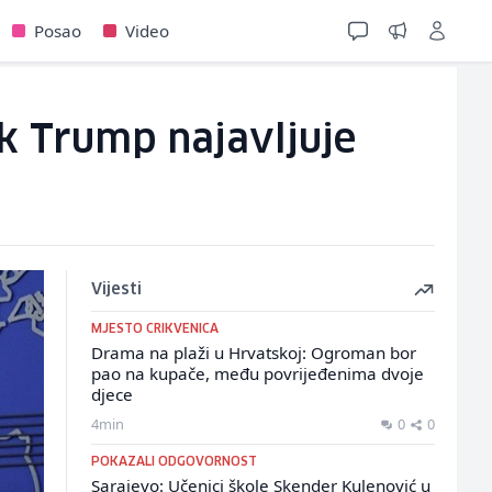
Posao
Video
k Trump najavljuje
Vijesti
MJESTO CRIKVENICA
Drama na plaži u Hrvatskoj: Ogroman bor
pao na kupače, među povrijeđenima dvoje
djece
4min
0
0
POKAZALI ODGOVORNOST
Sarajevo: Učenici škole Skender Kulenović u