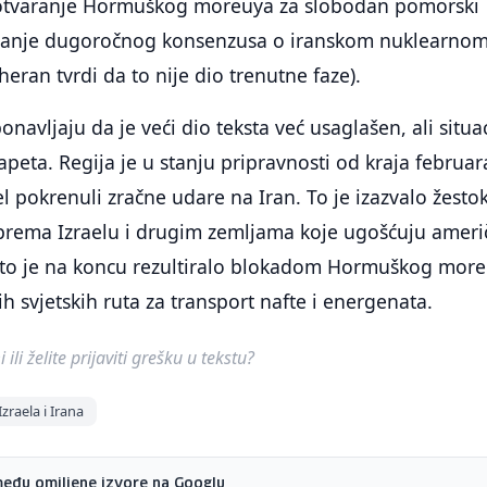
otvaranje Hormuškog moreuya za slobodan pomorski
izanje dugoročnog konsenzusa o iranskom nuklearno
eran tvrdi da to nije dio trenutne faze).
ponavljaju da je veći dio teksta već usaglašen, ali situa
apeta. Regija je u stanju pripravnosti od kraja februar
el pokrenuli zračne udare na Iran. To je izazvalo žesto
rema Izraelu i drugim zemljama koje ugošćuju ameri
 što je na koncu rezultiralo blokadom Hormuškog more
h svjetskih ruta za transport nafte i energenata.
ili želite prijaviti grešku u tekstu?
Izraela i Irana
među omiljene izvore na Googlu