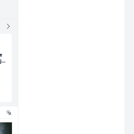
e
Mašinski inženjer (m/
Električar (m/ž)
ja
ž)
Euro-Asfalt
Hering
Više lokacija
Široki Brijeg