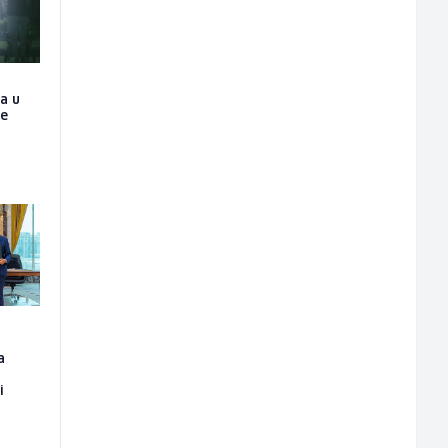
ja u
je
a
i