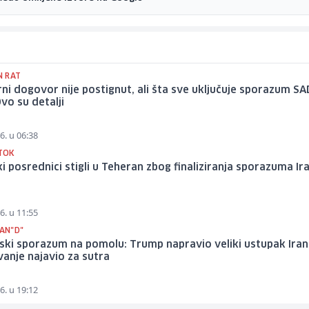
 RAT
ni dogovor nije postignut, ali šta sve uključuje sporazum SA
Ovo su detalji
6. u 06:38
STOK
i posrednici stigli u Teheran zbog finaliziranja sporazuma Ira
6. u 11:55
DAN"D"
jski sporazum na pomolu: Trump napravio veliki ustupak Iran
vanje najavio za sutra
6. u 19:12