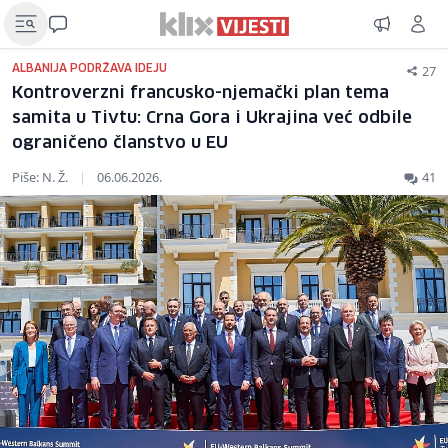
27
ALBANIJA PODRŽAVA IDEJU
Kontroverzni francusko-njemački plan tema
samita u Tivtu: Crna Gora i Ukrajina već odbile
ograničeno članstvo u EU
Piše: N. Ž.
|
06.06.2026.
41