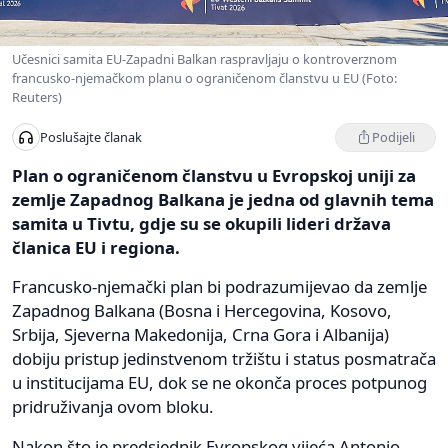
Učesnici samita EU-Zapadni Balkan raspravljaju o kontroverznom
francusko-njemačkom planu o ograničenom članstvu u EU (Foto:
Reuters)
Podijeli
Poslušajte članak
Plan o ograničenom članstvu u Evropskoj uniji za
zemlje Zapadnog Balkana je jedna od glavnih tema
samita u Tivtu, gdje su se okupili lideri država
članica EU i regiona.
Francusko-njemački plan bi podrazumijevao da zemlje
Zapadnog Balkana (Bosna i Hercegovina, Kosovo,
Srbija, Sjeverna Makedonija, Crna Gora i Albanija)
dobiju pristup jedinstvenom tržištu i status posmatrača
u institucijama EU, dok se ne okonča proces potpunog
pridruživanja ovom bloku.
Nakon što je predsjednik Evropskog vijeća Antonio