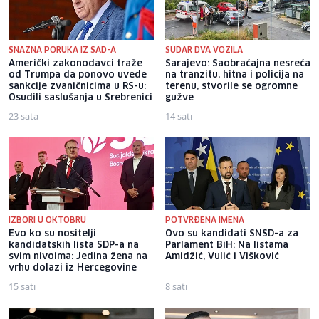
SNAŽNA PORUKA IZ SAD-A
SUDAR DVA VOZILA
Američki zakonodavci traže
Sarajevo: Saobraćajna nesreća
od Trumpa da ponovo uvede
na tranzitu, hitna i policija na
sankcije zvaničnicima u RS-u:
terenu, stvorile se ogromne
Osudili saslušanja u Srebrenici
gužve
23 sata
14 sati
IZBORI U OKTOBRU
POTVRĐENA IMENA
Evo ko su nositelji
Ovo su kandidati SNSD-a za
kandidatskih lista SDP-a na
Parlament BiH: Na listama
svim nivoima: Jedina žena na
Amidžić, Vulić i Višković
vrhu dolazi iz Hercegovine
15 sati
8 sati