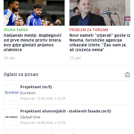
VELIKA ŠANSA
PROBLEM ZA TURIZAM
Italijanski mediji: Alajbegović
Novi nameti "otjerali" goste iz
od prve minute protiv Intera,
Neuma, turističke agencije
evo gdje gledati prijenos
otkazale izlete: "Žao nam je,
utakmice
ali izuzeća nema"
10 sati
12 sati
Oglasi za posao
Projektant (m/ž)
Eurokon
Prijava do: 13.08.2026. u 23:59
Projektant aluminijskih - staklenih fasada (m/ž)
Global One
Prijava do: 20.08.2026. u 23:59