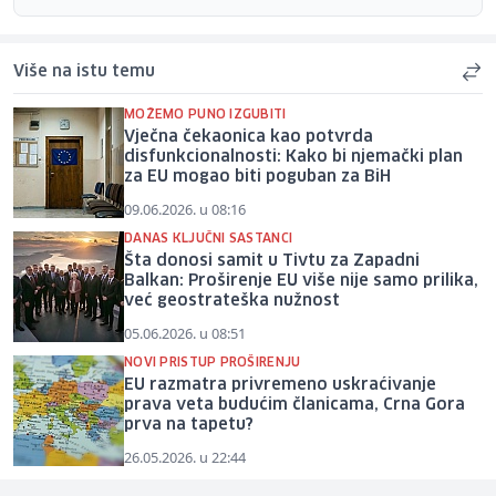
Više na istu temu
MOŽEMO PUNO IZGUBITI
Vječna čekaonica kao potvrda
disfunkcionalnosti: Kako bi njemački plan
za EU mogao biti poguban za BiH
09.06.2026. u 08:16
DANAS KLJUČNI SASTANCI
Šta donosi samit u Tivtu za Zapadni
Balkan: Proširenje EU više nije samo prilika,
već geostrateška nužnost
05.06.2026. u 08:51
NOVI PRISTUP PROŠIRENJU
EU razmatra privremeno uskraćivanje
prava veta budućim članicama, Crna Gora
prva na tapetu?
26.05.2026. u 22:44