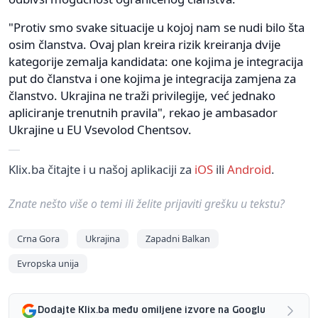
"Protiv smo svake situacije u kojoj nam se nudi bilo šta
osim članstva. Ovaj plan kreira rizik kreiranja dvije
kategorije zemalja kandidata: one kojima je integracija
put do članstva i one kojima je integracija zamjena za
članstvo. Ukrajina ne traži privilegije, već jednako
apliciranje trenutnih pravila", rekao je ambasador
Ukrajine u EU Vsevolod Chentsov.
Klix.ba čitajte i u našoj aplikaciji za
iOS
ili
Android
.
Znate nešto više o temi ili želite prijaviti grešku u tekstu?
Crna Gora
Ukrajina
Zapadni Balkan
Evropska unija
Dodajte Klix.ba među omiljene izvore na Googlu