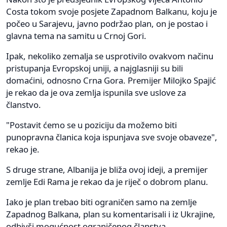
Costa tokom svoje posjete Zapadnom Balkanu, koju je
počeo u Sarajevu, javno podržao plan, on je postao i
glavna tema na samitu u Crnoj Gori.
Ipak, nekoliko zemalja se usprotivilo ovakvom načinu
pristupanja Evropskoj uniji, a najglasniji su bili
domaćini, odnosno Crna Gora. Premijer Milojko Spajić
je rekao da je ova zemlja ispunila sve uslove za
članstvo.
"Postavit ćemo se u poziciju da možemo biti
punopravna članica koja ispunjava sve svoje obaveze",
rekao je.
S druge strane, Albanija je bliža ovoj ideji, a premijer
zemlje Edi Rama je rekao da je riječ o dobrom planu.
Iako je plan trebao biti ograničen samo na zemlje
Zapadnog Balkana, plan su komentarisali i iz Ukrajine,
odbivši mogućnost ograničenog članstva.