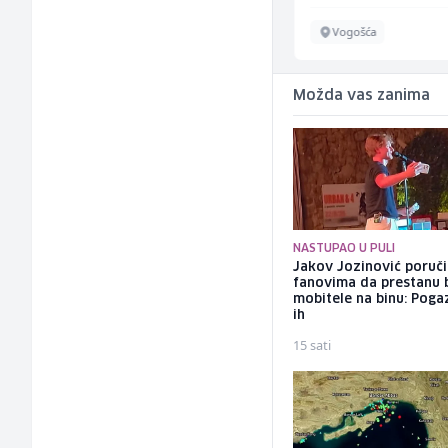
Sarajevo
Vogošća
Možda vas zanima
NASTUPAO U PULI
Jakov Jozinović poruč
fanovima da prestanu 
mobitele na binu: Pogaz
ih
15 sati