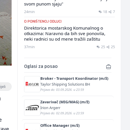
svom punom sjaju"
24min
18
7
O PONIŠTENOJ ODLUCI
Direktorica mostarskog Komunalnog o
otkazima: Naravno da bih sve ponovila,
neki radnici su od mene tražili zaštitu
37min
25
25
Oglasi za posao
Broker - Transport Koordinator (m/ž)
Taylor Shipping Solutions BH
jeli
Prijava do: 03.09.2026. u 23:59
u
Zavarivač (MIG/MAG) (m/ž)
Irion Argerr
Prijava do: 02.09.2026. u 23:59
e
Office Manager (m/ž)
tave