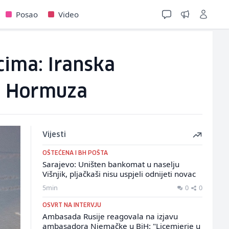
Posao
Video
cima: Iranska
je Hormuza
Vijesti
OŠTEĆENA I BH POŠTA
Sarajevo: Uništen bankomat u naselju
Višnjik, pljačkaši nisu uspjeli odnijeti novac
5min
0
0
OSVRT NA INTERVJU
Ambasada Rusije reagovala na izjavu
ambasadora Njemačke u BiH: "Licemjerje u