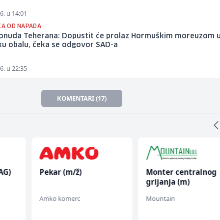
6. u 14:01
IKA OD NAPADA
onuda Teherana: Dopustit će prolaz Hormuškim moreuzom 
u obalu, čeka se odgovor SAD-a
6. u 22:35
KOMENTARI (17)
AG)
Pekar (m/ž)
Monter centralnog
grijanja (m)
Amko komerc
Mountain