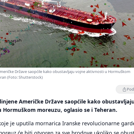
Američke Države saopćile kako obustavljaju vojne aktivnosti u Hormuškom
eran (Foto: Shutterstock)
Podi
dinjene Američke Države saopćile kako obustavljaj
 u Hormuškom moreuzu, oglasio se i Teheran.
oje je uputila mornarica Iranske revolucionarne gard
oreuz će biti otvoren za sve brodove ukoliko se obus