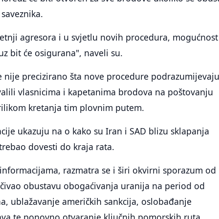
 saveznika.
etnji agresora i u svjetlu novih procedura, mogućnost
z bit će osigurana", naveli su.
 nije precizirano šta nove procedure podrazumijevaju
alili vlasnicima i kapetanima brodova na poštovanju
rilikom kretanja tim plovnim putem.
cije ukazuju na o kako su Iran i SAD blizu sklapanja
trebao dovesti do kraja rata.
nformacijama, razmatra se i širi okvirni sporazum od
jučivao obustavu obogaćivanja uranija na period od
a, ublažavanje američkih sankcija, oslobađanje
ava te ponovno otvaranje ključnih pomorskih ruta.