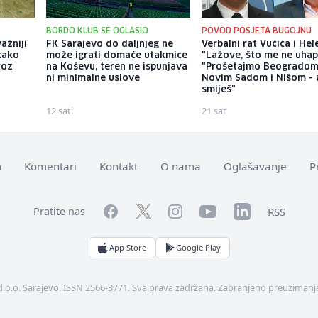
BORDO KLUB SE OGLASIO
POVOD POSJETA BUGOJNU
ažniji
FK Sarajevo do daljnjeg ne
Verbalni rat Vučića i Hel
kako
može igrati domaće utakmice
"Lažove, što me ne uhap
roz
na Koševu, teren ne ispunjava
"Prošetajmo Beogradom
ni minimalne uslove
Novim Sadom i Nišom - 
smiješ"
12 sati
21 sat
m
Komentari
Kontakt
O nama
Oglašavanje
P
Facebook
YouTube
LinkedIn
Twitter
Instagram
RSS
Pratite nas
App Store
Google Play
d.o.o. Sarajevo. ISSN 2566-3771. Sva prava zadržana. Zabranjeno preuzimanje