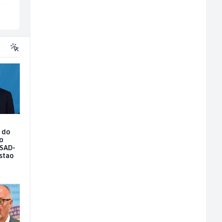
Ilijaš
Inostranstvo
o do
 o
 SAD-
stao