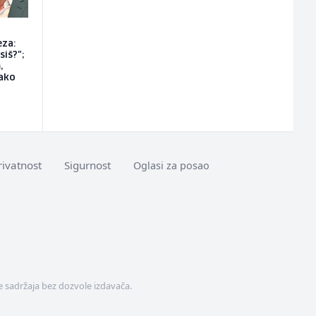
eza:
siš?";
,
ako
rivatnost
Sigurnost
Oglasi za posao
 sadržaja bez dozvole izdavača.