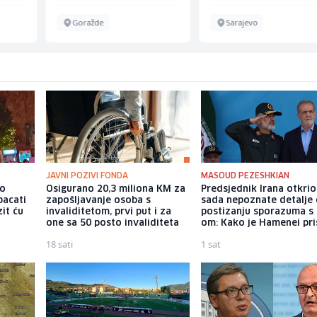
Goražde
Sarajevo
JAVNI POZIVI FONDA
MASOUD PEZESHKIAN
io
Osigurano 20,3 miliona KM za
Predsjednik Irana otkri
bacati
zapošljavanje osoba s
sada nepoznate detalje
it ću
invaliditetom, prvi put i za
postizanju sporazuma s
one sa 50 posto invaliditeta
om: Kako je Hamenei pri
18 sati
1 sat