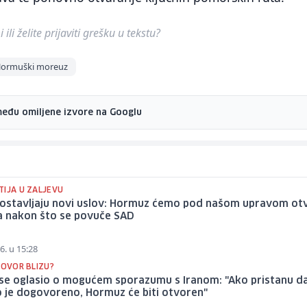
ili želite prijaviti grešku u tekstu?
ormuški moreuz
među omiljene izvore na Googlu
TIJA U ZALJEVU
postavljaju novi uslov: Hormuz ćemo pod našom upravom otv
a nakon što se povuče SAD
6. u 15:28
GOVOR BLIZU?
se oglasio o mogućem sporazumu s Iranom: "Ako pristanu da
 je dogovoreno, Hormuz će biti otvoren"