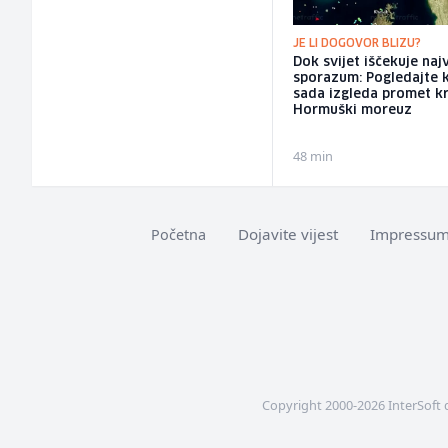
JE LI DOGOVOR BLIZU?
Dok svijet iščekuje najv
sporazum: Pogledajte 
sada izgleda promet k
Hormuški moreuz
48 min
Dojavite vijest
Impressu
Početna
Copyright 2000-2026 InterSoft 