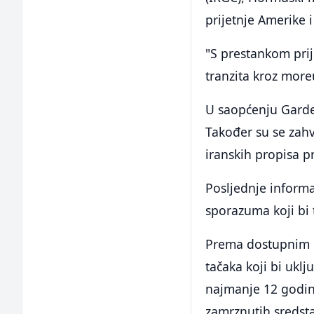
prijetnje Amerike i
"S prestankom prij
tranzita kroz moreu
U saopćenju Garde
Također su se zahv
iranskih propisa p
Posljednje informa
sporazuma koji bi 
Prema dostupnim i
tačaka koji bi ukl
najmanje 12 godin
zamrznutih sredst