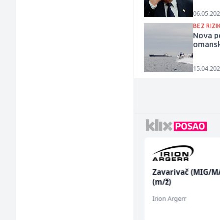
06.05.202
BEZ RIZ
Nova p
omansk
15.04.202
Limar (m)
Zavarivač (MIG/M
(m/ž)
Mountain
Irion Argerr