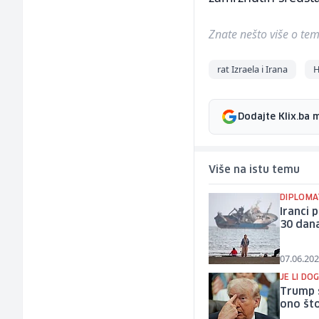
Znate nešto više o temi 
rat Izraela i Irana
H
Dodajte Klix.ba 
Više na istu temu
DIPLOMA
Iranci 
30 dan
07.06.202
JE LI DO
Trump 
ono što