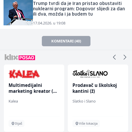
Trump tvrdi da je Iran pristao obustaviti
nuklearni program: Dogovor slijedi za dan
ili dva, možda i ja budem tu
17.04.2026. u 19:08
KOMENTARI (40)
Multimedijalni
Prodavač u školskoj
marketing kreator (m/
kantini (ž)
ž)
Kalea
Slatko i Slano
Ilijaš
Više lokacija