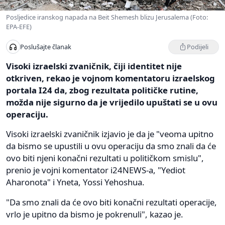
Posljedice iranskog napada na Beit Shemesh blizu Jerusalema (Foto:
EPA-EFE)
Podijeli
Poslušajte članak
Visoki izraelski zvaničnik, čiji identitet nije
otkriven, rekao je vojnom komentatoru izraelskog
portala I24 da, zbog rezultata političke rutine,
možda nije sigurno da je vrijedilo upuštati se u ovu
operaciju.
Visoki izraelski zvaničnik izjavio je da je "veoma upitno
da bismo se upustili u ovu operaciju da smo znali da će
ovo biti njeni konačni rezultati u političkom smislu",
prenio je vojni komentator i24NEWS-a, "Yediot
Aharonota" i Yneta, Yossi Yehoshua.
"Da smo znali da će ovo biti konačni rezultati operacije,
vrlo je upitno da bismo je pokrenuli", kazao je.