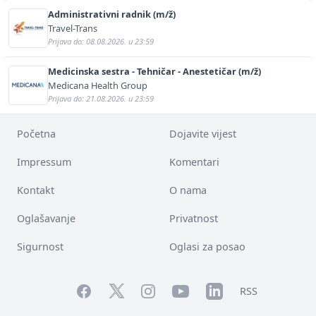
Administrativni radnik (m/ž)
Travel-Trans
Prijava do: 08.08.2026. u 23:59
Medicinska sestra - Tehničar - Anestetičar (m/ž)
Medicana Health Group
Prijava do: 21.08.2026. u 23:59
Početna
Dojavite vijest
Impressum
Komentari
Kontakt
O nama
Oglašavanje
Privatnost
Sigurnost
Oglasi za posao
Facebook
YouTube
LinkedIn
Twitter
Instagram
RSS