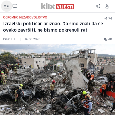
74
OGROMNO NEZADOVOLJSTVO
Izraelski političar priznao: Da smo znali da će
ovako završiti, ne bismo pokrenuli rat
Piše: F. H.
|
16.06.2026.
40