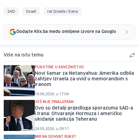
SAD
Izrael
rat Izraela i Irana
Dodajte Klix.ba među omiljene izvore na Googlu
Više na istu temu
PUKOTINE U SAVEZNIŠTVU
Novi šamar za Netanyahua: Amerika odbila
zahtjev Izraela za uvid u memorandum s
Iranom
16.06.2026. u 17:04
JOŠ NIJE FINALIZIRAN
Ovo su detalji prijedloga sporazuma SAD-a
i Irana: Otvaranje Hormuza i američko
ukidanje sankcija Teheranu
24.05.2026. u 09:11
MIR NA DOHVAT RUKE?