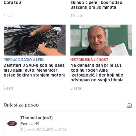
Goraždu
Skinuo cipele i bos hodao
Baščaršijom 30 minuta
1 sat
16 sati
PREDUGO RADIO U LERU
HISTORIJSKA LIČNOST
Zaštitari u SAD-u godinu dana
Na današnji dan prije 101
nisu gasili auto: Mehaničar
godinu rođen Alija
ostao šokiran stanjem motora
Izetbegović, lider koji nije
odstupao od svojih ideala
6 sati
3 sata
Oglasi za posao
IT tehničar (m/ž)
Pivnica HS
Prijava do: 02.09.2026. u 23:59