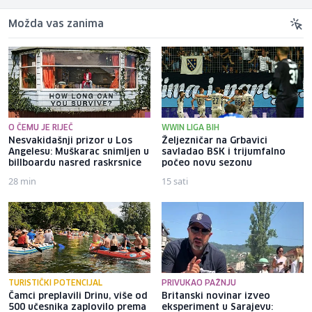
Možda vas zanima
O ČEMU JE RIJEČ
WWIN LIGA BIH
Nesvakidašnji prizor u Los
Željezničar na Grbavici
Angelesu: Muškarac snimljen u
savladao BSK i trijumfalno
billboardu nasred raskrsnice
počeo novu sezonu
28 min
15 sati
TURISTIČKI POTENCIJAL
PRIVUKAO PAŽNJU
Čamci preplavili Drinu, više od
Britanski novinar izveo
500 učesnika zaplovilo prema
eksperiment u Sarajevu: