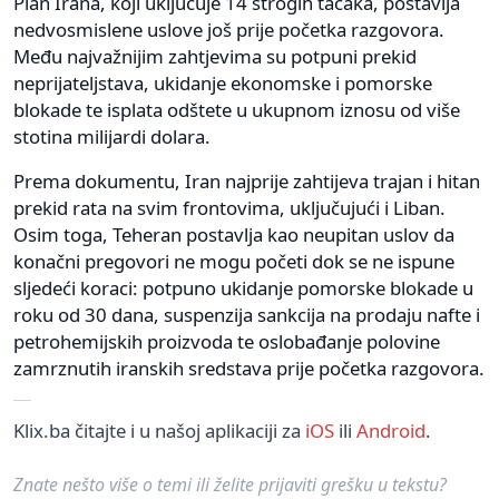
Plan Irana, koji uključuje 14 strogih tačaka, postavlja
nedvosmislene uslove još prije početka razgovora.
Među najvažnijim zahtjevima su potpuni prekid
neprijateljstava, ukidanje ekonomske i pomorske
blokade te isplata odštete u ukupnom iznosu od više
stotina milijardi dolara.
Prema dokumentu, Iran najprije zahtijeva trajan i hitan
prekid rata na svim frontovima, uključujući i Liban.
Osim toga, Teheran postavlja kao neupitan uslov da
konačni pregovori ne mogu početi dok se ne ispune
sljedeći koraci: potpuno ukidanje pomorske blokade u
roku od 30 dana, suspenzija sankcija na prodaju nafte i
petrohemijskih proizvoda te oslobađanje polovine
zamrznutih iranskih sredstava prije početka razgovora.
Klix.ba čitajte i u našoj aplikaciji za
iOS
ili
Android
.
Znate nešto više o temi ili želite prijaviti grešku u tekstu?