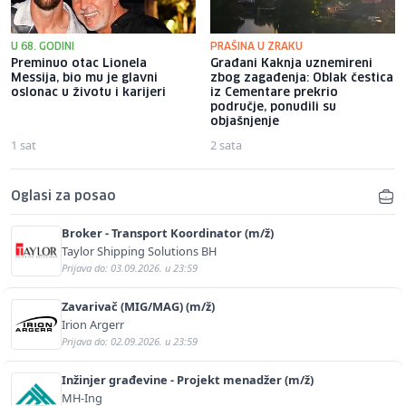
U 68. GODINI
PRAŠINA U ZRAKU
Preminuo otac Lionela
Građani Kaknja uznemireni
Messija, bio mu je glavni
zbog zagađenja: Oblak čestica
oslonac u životu i karijeri
iz Cementare prekrio
područje, ponudili su
objašnjenje
1 sat
2 sata
Oglasi za posao
Broker - Transport Koordinator (m/ž)
Taylor Shipping Solutions BH
Prijava do: 03.09.2026. u 23:59
Zavarivač (MIG/MAG) (m/ž)
Irion Argerr
Prijava do: 02.09.2026. u 23:59
Inžinjer građevine - Projekt menadžer (m/ž)
MH-Ing