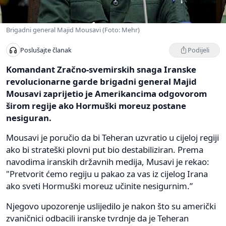
Brigadni general Majid Mousavi (Foto: Mehr)
Podijeli
Poslušajte članak
Komandant Zračno-svemirskih snaga Iranske
revolucionarne garde brigadni general Majid
Mousavi zaprijetio je Amerikancima odgovorom
širom regije ako Hormuški moreuz postane
nesiguran.
Mousavi je poručio da bi Teheran uzvratio u cijeloj regiji
ako bi strateški plovni put bio destabiliziran. Prema
navodima iranskih državnih medija, Musavi je rekao:
"Pretvorit ćemo regiju u pakao za vas iz cijelog Irana
ako sveti Hormuški moreuz učinite nesigurnim.”
Njegovo upozorenje uslijedilo je nakon što su američki
zvaničnici odbacili iranske tvrdnje da je Teheran