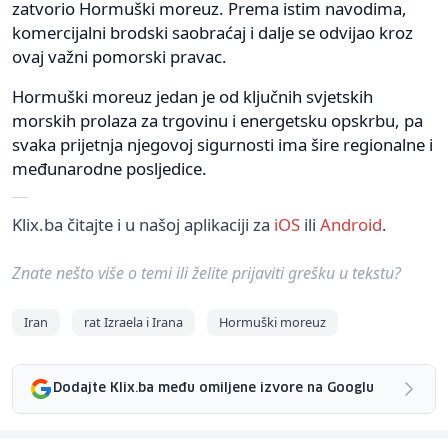
zatvorio Hormuški moreuz. Prema istim navodima,
komercijalni brodski saobraćaj i dalje se odvijao kroz
ovaj važni pomorski pravac.
Hormuški moreuz jedan je od ključnih svjetskih
morskih prolaza za trgovinu i energetsku opskrbu, pa
svaka prijetnja njegovoj sigurnosti ima šire regionalne i
međunarodne posljedice.
Klix.ba čitajte i u našoj aplikaciji za
iOS
ili
Android
.
Znate nešto više o temi ili želite prijaviti grešku u tekstu?
Iran
rat Izraela i Irana
Hormuški moreuz
Dodajte Klix.ba među omiljene izvore na Googlu