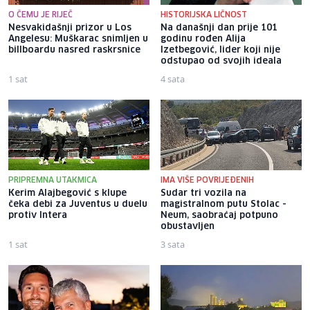
O ČEMU JE RIJEČ
HISTORIJSKA LIČNOST
Nesvakidašnji prizor u Los
Na današnji dan prije 101
Angelesu: Muškarac snimljen u
godinu rođen Alija
billboardu nasred raskrsnice
Izetbegović, lider koji nije
odstupao od svojih ideala
1 sat
4 sata
PRIPREMNA UTAKMICA
IMA VIŠE POVRIJEĐENIH
Kerim Alajbegović s klupe
Sudar tri vozila na
čeka debi za Juventus u duelu
magistralnom putu Stolac -
protiv Intera
Neum, saobraćaj potpuno
obustavljen
1 sat
3 sata