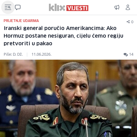
0
PRIJETNJE UDARIMA
Iranski general poručio Amerikancima: Ako
Hormuz postane nesiguran, cijelu ćemo regiju
pretvoriti u pakao
Piše: D. Dž.
|
11.06.2026.
14