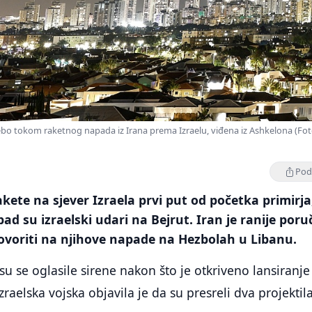
nebo tokom raketnog napada iz Irana prema Izraelu, viđena iz Ashkelona (Fot
Podi
akete na sjever Izraela prvi put od početka primirja
ad su izraelski udari na Bejrut. Iran je ranije poru
ovoriti na njihove napade na Hezbolah u Libanu.
su se oglasile sirene nakon što je otkriveno lansiranje
izraelska vojska objavila je da su presreli dva projektila