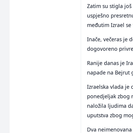
Zatim su stigla još 
uspješno presretnu
međutim Izrael se t
Inače, večeras je 
dogovoreno privre
Ranije danas je Ir
napade na Bejrut 
Izraelska vlada je 
ponedjeljak zbog n
naložila ljudima da
uputstva zbog mog
Dva neimenovana iz