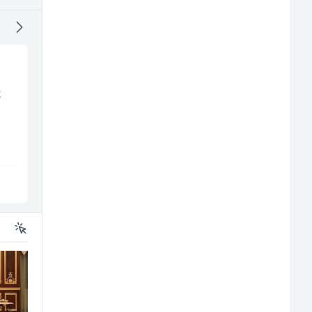
k
Mitarbeiter:in im
Konobar (m/ž)
Kundenservice &
Support (m/w/d)
Embers Call Center & Marketing
Mesna Industrija Gora
Više lokacija
Sarajevo