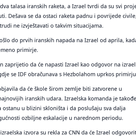
dva talasa iranskih raketa, a Izrael tvrdi da su svi proje
ti. Dešava se da ostaci raketa padnu i povrijede civile
rudi ne izvještavati o takvim situacijama.
došlo do prvih iranskih napada na Izrael od aprila, kad
meno primirje.
an zaprijetio da će napasti Izrael kao odgovor na izrae
gdje se IDF obračunava s Hezbolahom uprkos primirju
objavila da će škole širom zemlje biti zatvorene u
ajnovijih iranskih udara. Izraelska komanda je takođ
 ostanu u blizini skloništa i da poslušaju sva dalja
ućnosti ozbiljne eskalacije u narednom periodu.
raelska izvora su rekla za CNN da će Izrael odgovorit