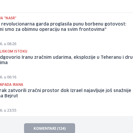
JA "NASR"
 revolucionarna garda proglasila punu borbenu gotovost:
ni smo za obimnu operaciju na svim frontovima"
6. u 08:26
BLISKOM ISTOKU
odgovorio Iranu zračnim udarima, eksplozije u Teheranu i dr
ima
6. u 06:16
APADA IRANA
 Irak zatvorili zračni prostor dok Izrael najavljuje još snažnije
a Bejrut
6. u 23:55
KOMENTARI (124)