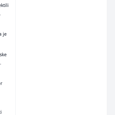
ktili
,
a je
lske
.
er
i