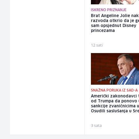
ISKRENO PRIZNANJE
Brat Angeline Jolie na
razvoda otkrio da je ge
sam opsjednut Disney
princezama
12 sati
SNAŽNA PORUKA IZ SAD-A
Američki zakonodavci 
od Trumpa da ponovo
sankcije zvaničnicima u
Osudili saslušanja u Sr
3 sata