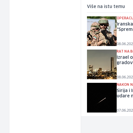
Više na istu temu
OPERACI
Iranska
"Sprem
08.06.202
RAT NA 
Izrael 
gradov
08.06.202
NAKON N
Sirija i
udare n
07.06.202