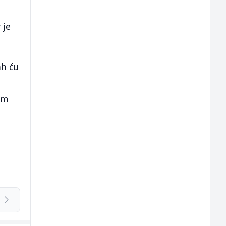
 je
ah ću
am