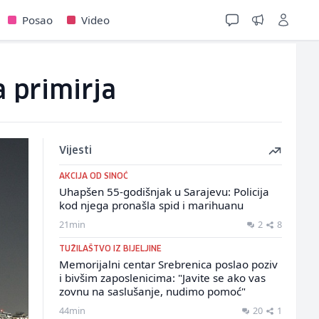
Posao
Video
a primirja
Vijesti
AKCIJA OD SINOĆ
Uhapšen 55-godišnjak u Sarajevu: Policija
kod njega pronašla spid i marihuanu
21min
2
8
TUŽILAŠTVO IZ BIJELJINE
Memorijalni centar Srebrenica poslao poziv
i bivšim zaposlenicima: "Javite se ako vas
zovnu na saslušanje, nudimo pomoć"
44min
20
1