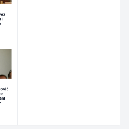
vez:
 i
u
nović
je
eni
e