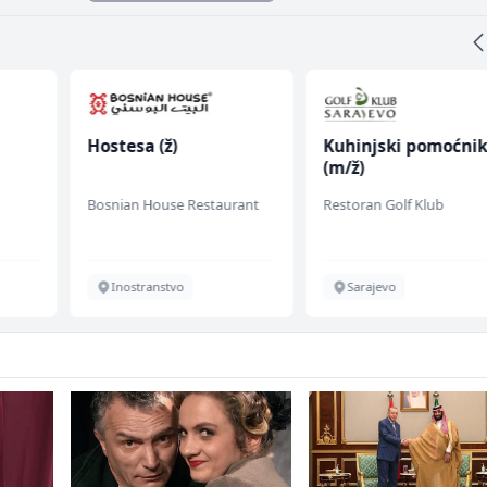
Hostesa (ž)
Kuhinjski pomoćni
(m/ž)
fall
Bosnian House Restaurant
Restoran Golf Klub
Inostranstvo
Sarajevo