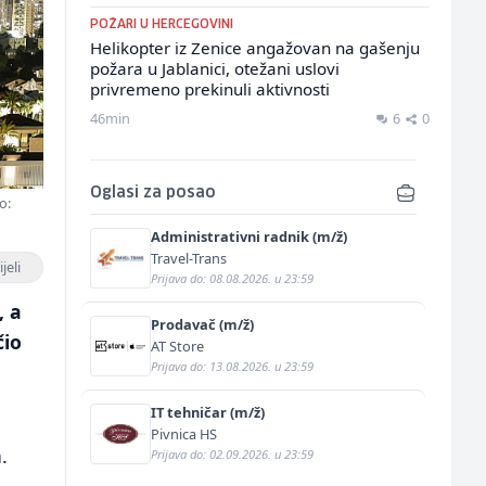
POŽARI U HERCEGOVINI
Helikopter iz Zenice angažovan na gašenju
požara u Jablanici, otežani uslovi
privremeno prekinuli aktivnosti
46min
6
0
Oglasi za posao
o:
Administrativni radnik (m/ž)
Travel-Trans
jeli
Prijava do: 08.08.2026. u 23:59
, a
Prodavač (m/ž)
čio
AT Store
Prijava do: 13.08.2026. u 23:59
IT tehničar (m/ž)
Pivnica HS
.
Prijava do: 02.09.2026. u 23:59