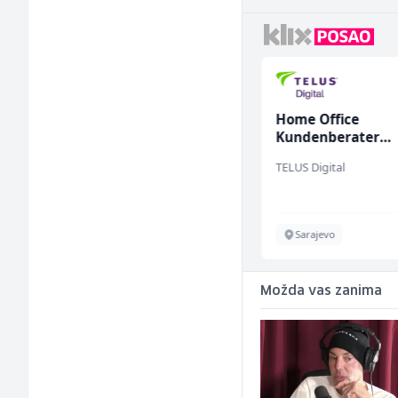
Tehnički rukovodilac
Home Office
(m/ž)
Kundenberater
(m/w/d) für Vatten
Mountain
TELUS Digital
Sarajevo
Sarajevo
Možda vas zanima