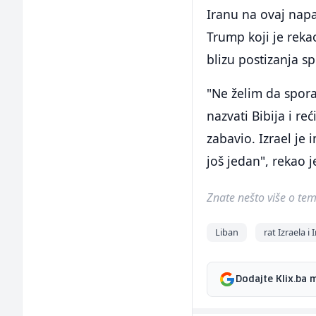
Iranu na ovaj nap
Trump koji je rekao
blizu postizanja 
"Ne želim da spo
nazvati Bibija i r
zabavio. Izrael je
još jedan", rekao 
Znate nešto više o temi 
Liban
rat Izraela i 
Dodajte Klix.ba 