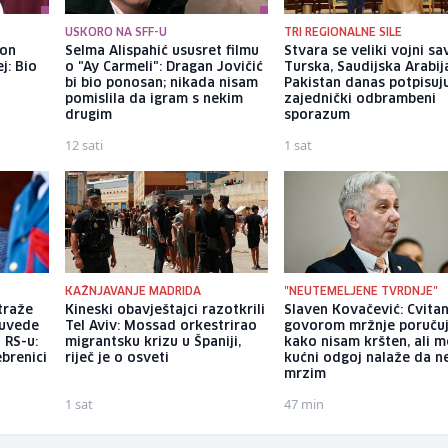
USKORO NA SFF-U
TRI REGIONALNE SILE
kon
Selma Alispahić ususret filmu
Stvara se veliki vojni sa
j: Bio
o "Ay Carmeli": Dragan Jovičić
Turska, Saudijska Arabija
bi bio ponosan; nikada nisam
Pakistan danas potpisuj
pomislila da igram s nekim
zajednički odbrambeni
drugim
sporazum
12 sati
1 sat
KAŽNJAVANJE MADRIDA
"NEUTEMELJENE TVRDNJE"
traže
Kineski obavještajci razotkrili
Slaven Kovačević: Cvita
 uvede
Tel Aviv: Mossad orkestrirao
govorom mržnje poruču
 RS-u:
migrantsku krizu u Španiji,
kako nisam kršten, ali m
ebrenici
riječ je o osveti
kućni odgoj nalaže da n
mrzim
1 sat
47 min