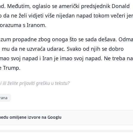
ad. Međutim, oglasio se američki predsjednik Donald
 da ne želi vidjeti više nijedan napad tokom večeri jer
sporazuma s Iranom.
razum propadne zbog onoga što se sada dešava. Odm
eći mu da ne uzvraća udarac. Svako od njih se dobro
 imao svoj napad i Iran je imao svoj napad. Ne treba n
je Trump.
ili želite prijaviti grešku u tekstu?
Irana
među omiljene izvore na Googlu