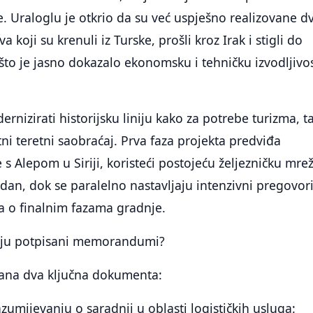
e. Uraloglu je otkrio da su već uspješno realizovane dv
 koji su krenuli iz Turske, prošli kroz Irak i stigli do
 što je jasno dokazalo ekonomsku i tehničku izvodljivo
rnizirati historijsku liniju kako za potrebe turizma, t
ni teretni saobraćaj. Prva faza projekta predviđa
 s Alepom u Siriji, koristeći postojeću željezničku mre
n, dok se paralelno nastavljaju intenzivni pregovori
a o finalnim fazama gradnje.
aju potpisani memorandumi?
sana dva ključna dokumenta:
mijevanju o saradnji u oblasti logističkih usluga: