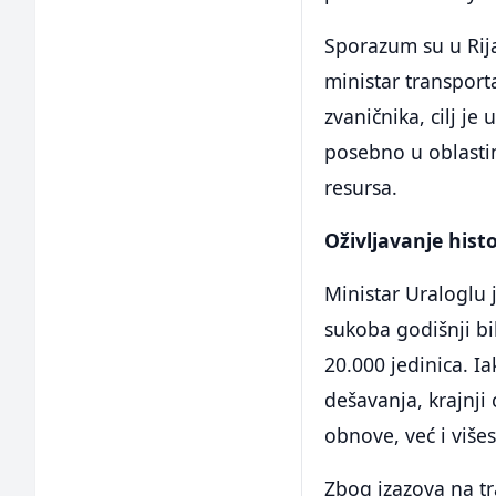
Sporazum su u Rija
ministar transport
zvaničnika, cilj je
posebno u oblastim
resursa.
Oživljavanje hist
Ministar Uraloglu j
sukoba godišnji bi
20.000 jedinica. I
dešavanja, krajnji
obnove, već i viš
Zbog izazova na tr