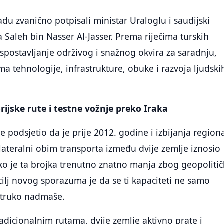
du zvanično potpisali ministar Uraloglu i saudijski
a Saleh bin Nasser Al-Jasser. Prema riječima turskih
 uspostavljanje održivog i snažnog okvira za saradnju,
a tehnologije, infrastrukture, obuke i razvoja ljudski
orijske rute i testne vožnje preko Iraka
e podsjetio da je prije 2012. godine i izbijanja region
lateralni obim transporta između dvije zemlje iznosio
ako je ta brojka trenutno znatno manja zbog geopolitič
 cilj novog sporazuma je da se ti kapaciteti ne samo
estruko nadmaše.
adicionalnim rutama, dvije zemlje aktivno prate i