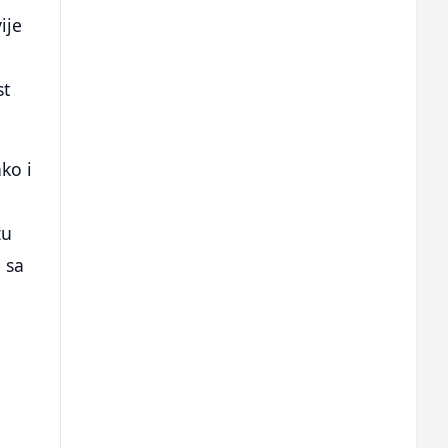
ije
st
ako i
žu
 sa