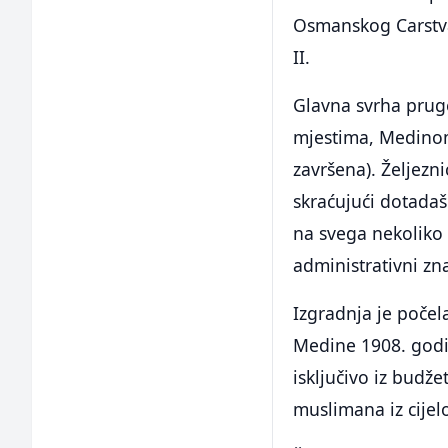
Osmanskog Carstva
II.
Glavna svrha pruge
mjestima, Medino
završena). Željezni
skraćujući dotada
na svega nekoliko 
administrativni zna
Izgradnja je počel
Medine 1908. godin
isključivo iz budž
muslimana iz cijel