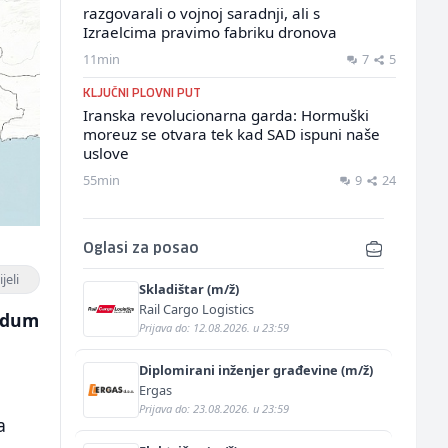
razgovarali o vojnoj saradnji, ali s
Izraelcima pravimo fabriku dronova
11min
7
5
KLJUČNI PLOVNI PUT
Iranska revolucionarna garda: Hormuški
moreuz se otvara tek kad SAD ispuni naše
uslove
55min
9
24
Oglasi za posao
jeli
Skladištar (m/ž)
Rail Cargo Logistics
andum
Prijava do: 12.08.2026. u 23:59
Diplomirani inženjer građevine (m/ž)
Ergas
Prijava do: 23.08.2026. u 23:59
a