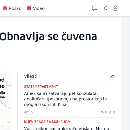
Posao
Video
: Obnavlja se čuvena
Vijesti
STATE DEPARTMENT
Amerikanci zatvaraju pet konzulata,
analitičari upozoravaju na prostor koji bi
mogla iskoristiti Kina
4min
0
0
KIJEV TRAGA ZA MUNICIJOM
Vučić nakon sastanka s Zelenskim: Nismo