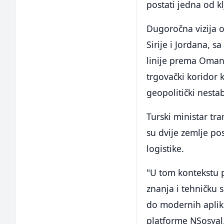
postati jedna od k
Dugoročna vizija 
Sirije i Jordana, 
linije prema Omanu
trgovački koridor k
geopolitički nesta
Turski ministar tra
su dvije zemlje pos
logistike.
"U tom kontekstu 
znanja i tehničku 
do modernih aplika
platforme NSosyal