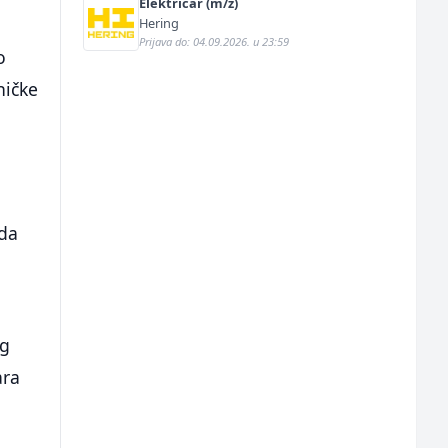
Električar (m/ž)
Hering
Prijava do: 04.09.2026. u 23:59
o
ničke
 da
og
ara