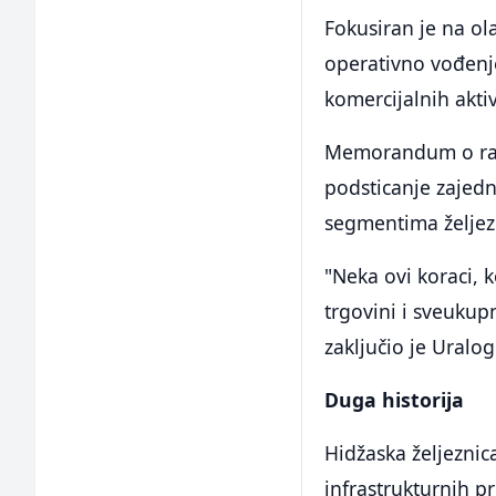
Fokusiran je na ola
operativno vođenje
komercijalnih aktiv
Memorandum o razu
podsticanje zajedni
segmentima željezn
"Neka ovi koraci, 
trgovini i sveukup
zaključio je Uralog
Duga historija
Hidžaska željeznic
infrastrukturnih pr