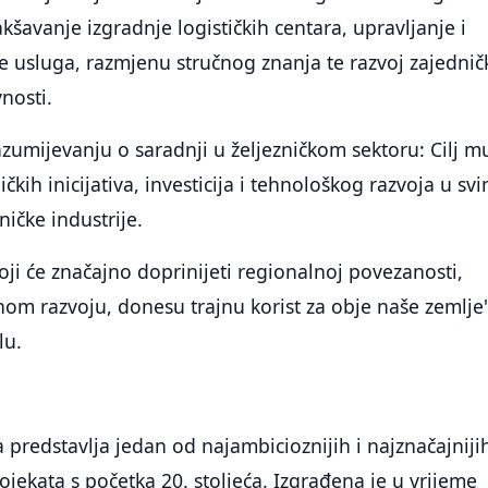
kšavanje izgradnje logističkih centara, upravljanje i
 usluga, razmjenu stručnog znanja te razvoj zajednič
nosti.
mijevanju o saradnji u željezničkom sektoru: Cilj mu
čkih inicijativa, investicija i tehnološkog razvoja u sv
ičke industrije.
koji će značajno doprinijeti regionalnoj povezanosti,
nom razvoju, donesu trajnu korist za obje naše zemlje"
lu.
a predstavlja jedan od najambicioznijih i najznačajniji
ojekata s početka 20. stoljeća. Izgrađena je u vrijeme