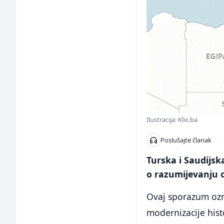
Ilustracija: Klix.ba
Poslušajte članak
Turska i Saudijsk
o razumijevanju o 
Ovaj sporazum ozn
modernizacije hist