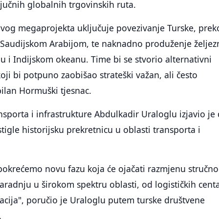
ljučnih globalnih trgovinskih ruta.
ovog megaprojekta uključuje povezivanje Turske, prek
sa Saudijskom Arabijom, te naknadno produženje željez
 i Indijskom okeanu. Time bi se stvorio alternativni
oji bi potpuno zaobišao strateški važan, ali često
bilan Hormuški tjesnac.
nsporta i infrastrukture Abdulkadir Uraloglu izjavio je
tigle historijsku prekretnicu u oblasti transporta i
pokrećemo novu fazu koja će ojačati razmjenu stručn
saradnju u širokom spektru oblasti, od logističkih cent
cija", poručio je Uraloglu putem turske društvene
.