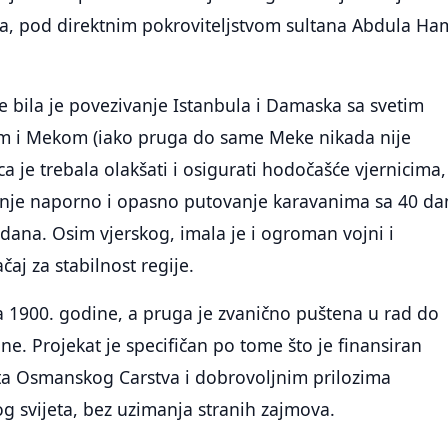
, pod direktnim pokroviteljstvom sultana Abdula Ha
 bila je povezivanje Istanbula i Damaska sa svetim
m i Mekom (iako pruga do same Meke nikada nije
ca je trebala olakšati i osigurati hodočašće vjernicima,
šnje naporno i opasno putovanje karavanima sa 40 da
dana. Osim vjerskog, imala je i ogroman vojni i
čaj za stabilnost regije.
a 1900. godine, a pruga je zvanično puštena u rad do
e. Projekat je specifičan po tome što je finansiran
eta Osmanskog Carstva i dobrovoljnim prilozima
og svijeta, bez uzimanja stranih zajmova.