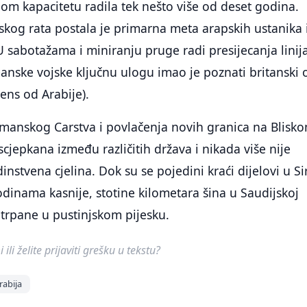
nom kapacitetu radila tek nešto više od deset godina.
kog rata postala je primarna meta arapskih ustanika 
U sabotažama i miniranju pruge radi presijecanja linij
nske vojske ključnu ulogu imao je poznati britanski o
ens od Arabije).
anskog Carstva i povlačenja novih granica na Blisk
scjepkana između različitih država i nikada više nije
nstvena cjelina. Dok su se pojedini kraći dijelovi u Siri
godinama kasnije, stotine kilometara šina u Saudijskoj
zatrpane u pustinjskom pijesku.
ili želite prijaviti grešku u tekstu?
rabija