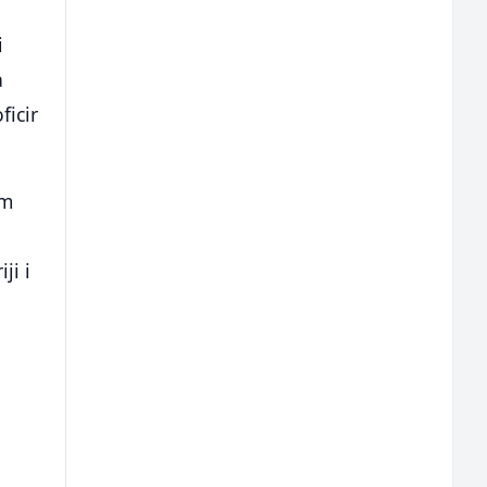
i
a
ficir
om
ji i