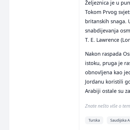
Željeznica je u pu
Tokom Prvog svjets
britanskih snaga. 
snabdijevanja osma
T. E. Lawrence (Lor
Nakon raspada Osm
istoku, pruga je ra
obnovljena kao jedi
Jordanu koristili 
Arabiji ostale su 
Znate nešto više o temi 
Turska
Saudijska A