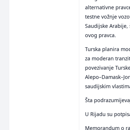
alternativne pravc
testne vožnje vozova
Saudijske Arabije,
ovog pravca.
Turska planira mode
za moderan tranzit
povezivanje Turske
Alepo–Damask–Jorda
saudijskim vlastim
Šta podrazumijev
U Rijadu su potpi
Memorandum o razu