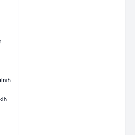
h
alnih
kih