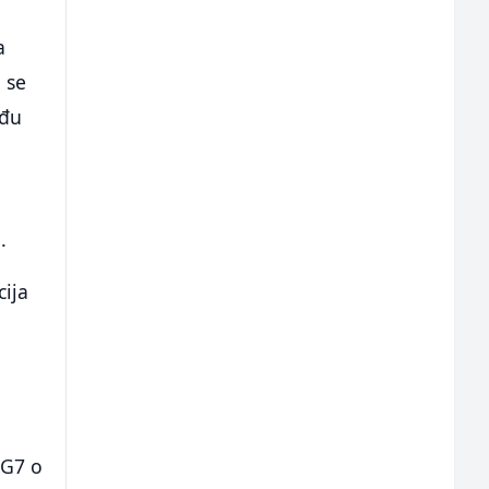
a
a se
eđu
.
cija
 G7 o