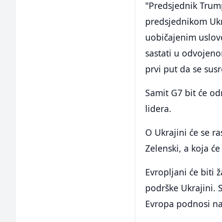
"Predsjednik Trump
predsjednikom Ukr
uobičajenim uslovo
sastati u odvojeno
prvi put da se sus
Samit G7 bit će od
lidera.
O Ukrajini će se ra
Zelenski, a koja ć
Evropljani će biti
podrške Ukrajini. 
Evropa podnosi najv