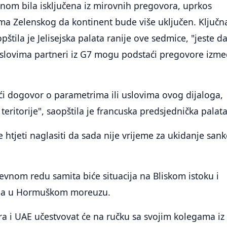
vnom bila isključena iz mirovnih pregovora, uprkos
ma Zelenskog da kontinent bude više uključen. Ključn
pštila je Jelisejska palata ranije ove sedmice, "jeste d
uslovima partneri iz G7 mogu podstaći pregovore izm
ići dogovor o parametrima ili uslovima ovog dijaloga,
eritorije", saopštila je francuska predsjednička palata
 htjeti naglasiti da sada nije vrijeme za ukidanje sank
vnom redu samita biće situacija na Bliskom istoku i
ija u Hormuškom moreuzu.
ara i UAE učestvovat će na ručku sa svojim kolegama iz