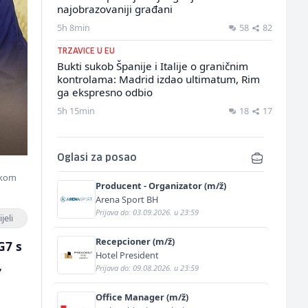
najobrazovaniji građani
5h 8min
58
82
TRZAVICE U EU
Bukti sukob Španije i Italije o graničnim
kontrolama: Madrid izdao ultimatum, Rim
ga ekspresno odbio
5h 15min
18
17
Oglasi za posao
ikom
Producent - Organizator (m/ž)
Arena Sport BH
Prijava do: 03.09.2026. u 23:59
jeli
Recepcioner (m/ž)
G7 s
Hotel President
,
Prijava do: 09.08.2026. u 23:59
Office Manager (m/ž)