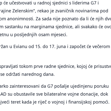
 će učestvovati u radnoj sjednici s liderima G7 i
ajine Zelenskim", rekao je zvaničnik novinarima pod
m anonimnosti. Za sada nije poznato da li će njih dv
m sastanku na marginama sjednice, ali svakako će ovo
retnu u posljednjih osam mjeseci.
ržan u Evianu od 15. do 17. juna i započet će večerom
spravljati tokom prve radne sjednice, kojoj će prisustv
e se održati narednog dana.
 žarko zainteresovani da G7 pošalje ujedinjenu poruku
SAD su obustavile sve bilateralne vojne donacije, dok
eći teret kada je riječ o vojnoj i finansijskoj pomoći.