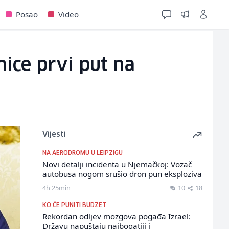
Posao
Video
ice prvi put na
Vijesti
NA AERODROMU U LEIPZIGU
Novi detalji incidenta u Njemačkoj: Vozač
autobusa nogom srušio dron pun eksploziva
4h 25min
10
18
KO ĆE PUNITI BUDŽET
Rekordan odljev mozgova pogađa Izrael:
Državu napuštaju najbogatiji i