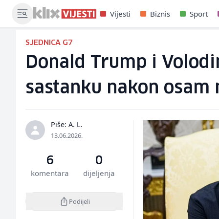
Vijesti
Biznis
Sport
SJEDNICA G7
Donald Trump i Volodim
sastanku nakon osam 
Piše: A. L.
13.06.2026.
6
0
komentara
dijeljenja
Podijeli