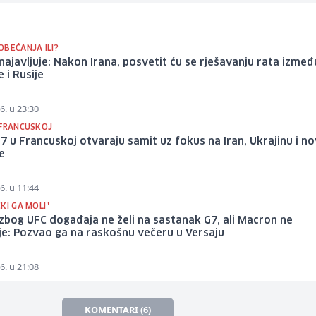
OBEĆANJA ILI?
ajavljuje: Nakon Irana, posvetit ću se rješavanju rata izmeđ
e i Rusije
6. u 23:30
 FRANCUSKOJ
G7 u Francuskoj otvaraju samit uz fokus na Iran, Ukrajinu i n
e
6. u 11:44
KI GA MOLI"
bog UFC događaja ne želi na sastanak G7, ali Macron ne
e: Pozvao ga na raskošnu večeru u Versaju
6. u 21:08
KOMENTARI (6)