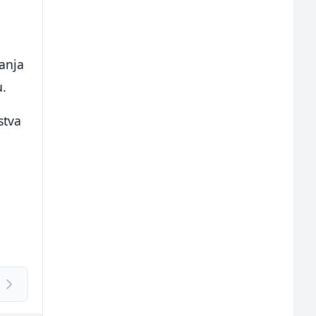
anja
u.
stva