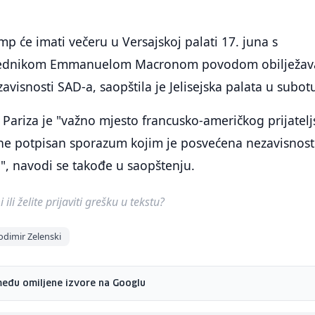
p će imati večeru u Versajskoj palati 17. juna s
jednikom Emmanuelom Macronom povodom obilježav
avisnosti SAD-a, saopštila je Jelisejska palata u subot
i Pariza je "važno mjesto francusko-američkog prijatelj
ine potpisan sporazum kojim je posvećena nezavisnost
", navodi se takođe u saopštenju.
ili želite prijaviti grešku u tekstu?
odimir Zelenski
među omiljene izvore na Googlu