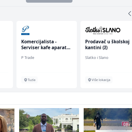
Prodavač u školskoj
Bravar -
rata
kantini (ž)
Elektrozavarivač (m
Slatko i Slano
Mountain
Više lokacija
Sarajevo