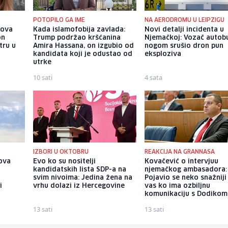
POTOPILO GA IME
NA AERODROMU U LEIPZIGU
gova
Kada islamofobija zavlada:
Novi detalji incidenta u
on
Trump podržao kršćanina
Njemačkoj: Vozač autob
tru u
Amira Hassana, on izgubio od
nogom srušio dron pun
kandidata koji je odustao od
eksploziva
utrke
10 sati
4 sata
IZBORI U OKTOBRU
REAKCIJA NA GRANNASA
ova
Evo ko su nositelji
Kovačević o intervjuu
kandidatskih lista SDP-a na
njemačkog ambasadora:
svim nivoima: Jedina žena na
Pojavio se neko snažniji
i
vrhu dolazi iz Hercegovine
vas ko ima ozbiljnu
komunikaciju s Dodikom
13 sati
13 sati