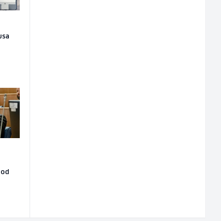
usa
 od