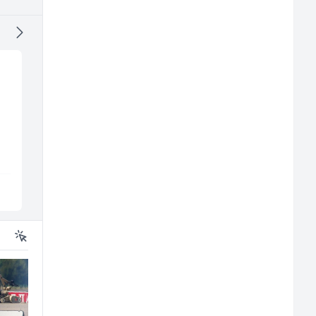
Junior Marketing &
Prodajni savjetnik (m
)
Recruiting Specialist
ž)
(m/ž)
Mars Connect
Tehnolix
Sarajevo
Sarajevo