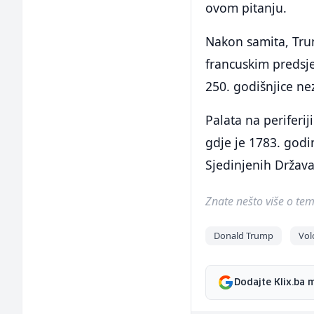
ovom pitanju.
Nakon samita, Trum
francuskim preds
250. godišnjice nez
Palata na periferij
gdje je 1783. god
Sjedinjenih Država
Znate nešto više o temi 
Donald Trump
Vol
Dodajte Klix.ba 