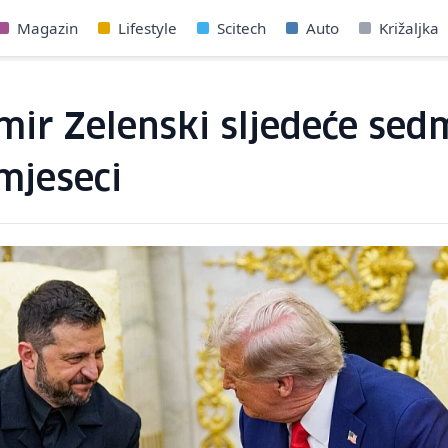
Magazin
Lifestyle
Scitech
Auto
Križaljka
ir Zelenski sljedeće sedm
mjeseci