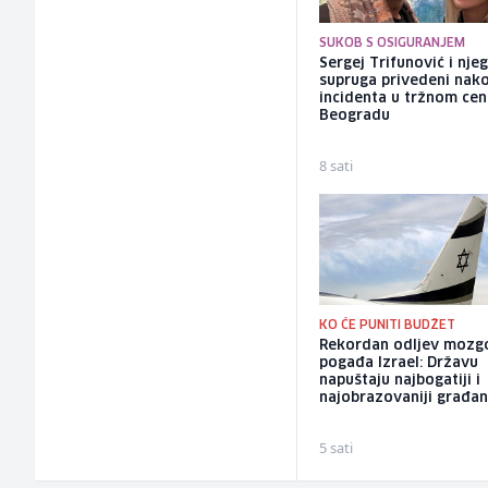
SUKOB S OSIGURANJEM
Sergej Trifunović i nje
supruga privedeni nak
incidenta u tržnom cen
Beogradu
8 sati
KO ĆE PUNITI BUDŽET
Rekordan odljev mozg
pogađa Izrael: Državu
napuštaju najbogatiji i
najobrazovaniji građan
5 sati