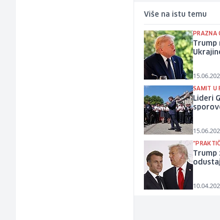
Više na istu temu
PRAZNA 
Trump n
Ukrajin
15.06.202
SAMIT U
Lideri 
sporov
15.06.202
"PRAKTIČ
Trump z
odustaj
10.04.202