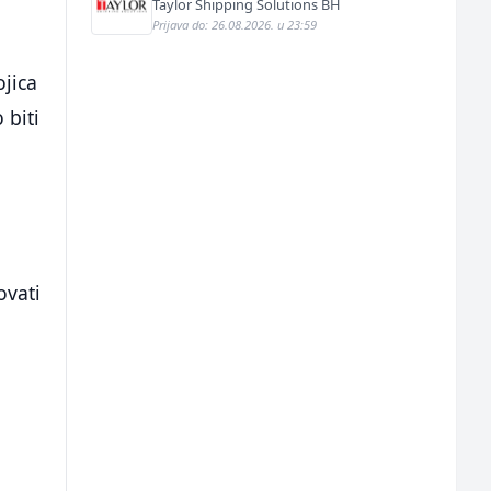
Taylor Shipping Solutions BH
Prijava do: 26.08.2026. u 23:59
ojica
 biti
ovati