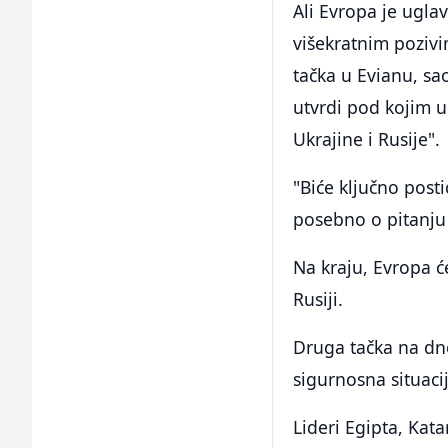
Ali Evropa je ugla
višekratnim pozivi
tačka u Evianu, sao
utvrdi pod kojim 
Ukrajine i Rusije".
"Biće ključno post
posebno o pitanju t
Na kraju, Evropa će
Rusiji.
Druga tačka na dne
sigurnosna situac
Lideri Egipta, Kat