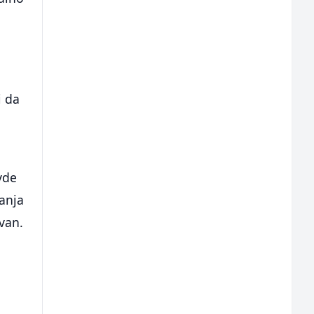
i da
vde
šanja
van.