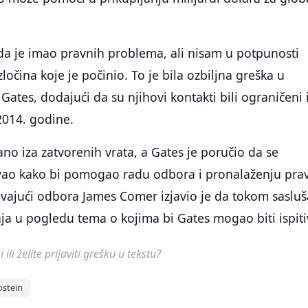
da je imao pravnih problema, ali nisam u potpunosti
očina koje je počinio. To je bila ozbiljna greška u
 Gates, dodajući da su njihovi kontakti bili ograničeni 
 2014. godine.
ano iza zatvorenih vrata, a Gates je poručio da se
ao kako bi pomogao radu odbora i pronalaženju pra
avajući odbora James Comer izjavio je da tokom saslu
nja u pogledu tema o kojima bi Gates mogao biti ispiti
ili želite prijaviti grešku u tekstu?
pstein