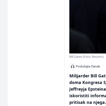
Bill Gates (Foto: Reuters)
Poslušajte članak
Milijarder Bill G
doma Kongresa Sj
Jeffreyja Epstein
iskoristiti infor
pritisak na njega