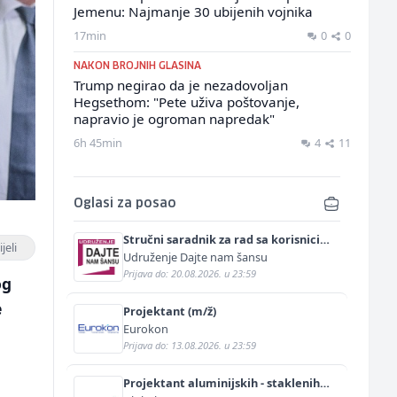
Jemenu: Najmanje 30 ubijenih vojnika
17min
0
0
NAKON BROJNIH GLASINA
Trump negirao da je nezadovoljan
Hegsethom: "Pete uživa poštovanje,
napravio je ogroman napredak"
6h 45min
4
11
Oglasi za posao
Stručni saradnik za rad sa korisnicima
jeli
(m/ž)
Udruženje Dajte nam šansu
Prijava do: 20.08.2026. u 23:59
og
e
Projektant (m/ž)
Eurokon
Prijava do: 13.08.2026. u 23:59
Projektant aluminijskih - staklenih