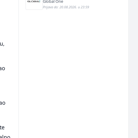
fasada (m/ž)
Global One
Prijava do: 20.08.2026. u 23:59
u,
šao
bao
te
balno