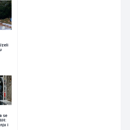
Uzeli
u
a se
BiH:
nju i