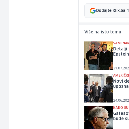
Dodajte Klix.ba 
Više na istu temu
SAMI NAR
Detalji
Epstei
21.07.202
AMERIČKI
Novi de
upoznao
24.06.202
KAKO SU
Gatesov
bude s