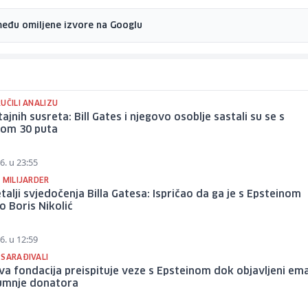
među omiljene izvore na Googlu
UČILI ANALIZU
 tajnih susreta: Bill Gates i njegovo osoblje sastali su se s
nom 30 puta
6. u 23:55
 MILIJARDER
talji svjedočenja Billa Gatesa: Ispričao da ga je s Epsteinom
 Boris Nikolić
6. u 12:59
 SARAĐIVALI
a fondacija preispituje veze s Epsteinom dok objavljeni ema
umnje donatora