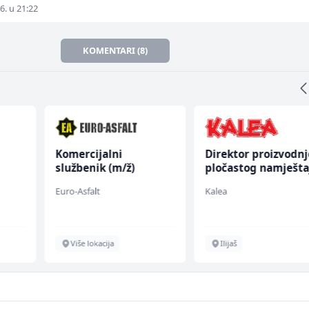
6. u 21:22
KOMENTARI (8)
Komercijalni
Direktor proizvodnj
službenik (m/ž)
pločastog namješta
(m/ž)
Euro-Asfalt
Kalea
chen
Više lokacija
Ilijaš