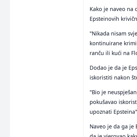
Kako je naveo na o
Epsteinovih krivičn
"Nikada nisam svje
kontinuirane krimi
ranču ili kući na Fl
Dodao je da je Eps
iskoristiti nakon š
"Bio je neuspješan
pokušavao iskorist
upoznati Epsteina"
Naveo je da ga je 
da je vjerovao kak