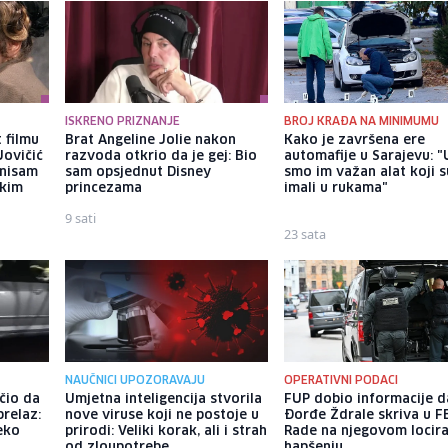
ISKRENO PRIZNANJE
BROJ KRAĐA NA MINIMUMU
 filmu
Brat Angeline Jolie nakon
Kako je završena ere
Jovičić
razvoda otkrio da je gej: Bio
automafije u Sarajevu: "
 nisam
sam opsjednut Disney
smo im važan alat koji s
ekim
princezama
imali u rukama"
9 sati
23 sata
NAUČNICI UPOZORAVAJU
OPERATIVNI PODACI
čio da
Umjetna inteligencija stvorila
FUP dobio informacije d
prelaz:
nove viruse koji ne postoje u
Đorđe Ždrale skriva u F
eko
prirodi: Veliki korak, ali i strah
Rade na njegovom locira
od zloupotrebe
hapšenju