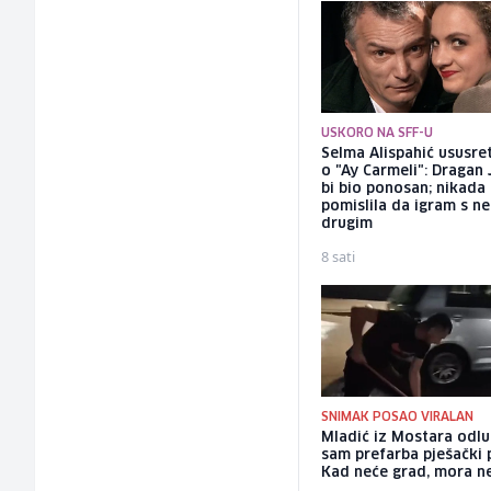
USKORO NA SFF-U
Selma Alispahić ususret
o "Ay Carmeli": Dragan 
bi bio ponosan; nikada
pomislila da igram s n
drugim
8 sati
SNIMAK POSAO VIRALAN
Mladić iz Mostara odlu
sam prefarba pješački 
Kad neće grad, mora n