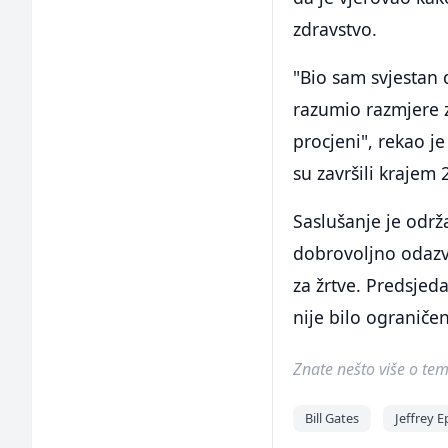
zdravstvo.
"Bio sam svjestan 
razumio razmjere zl
procjeni", rekao je
su završili krajem
Saslušanje je održ
dobrovoljno odazv
za žrtve. Predsjed
nije bilo ograniče
Znate nešto više o temi 
Bill Gates
Jeffrey E