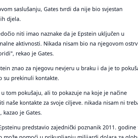
vom saslušanju, Gates tvrdi da nije bio svjestan
ih djela.
dočio niti imao naznake da je Epstein uključen u
nalne aktivnosti. Nikada nisam bio na njegovom ostrv
oridi", rekao je Gates.
tein znao za njegovu nevjeru u braku i da je to poku
to su prekinuli kontakte.
 u tom pokušaju, ali to pokazuje na koje je načine
iti naše kontakte za svoje ciljeve. nikada nisam ni tre
, kazao je Gates.
Epsteinu predstavio zajednički poznanik 2011. godine 
o može pomoći u prikupljanju milijardi dolara za glo