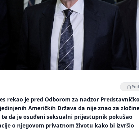
Podi
ates rekao je pred Odborom za nadzor Predstavničk
edinjenih Američkih Država da nije znao za zločin
a te da je osuđeni seksualni prijestupnik pokušao
macije o njegovom privatnom životu kako bi izvršio
.