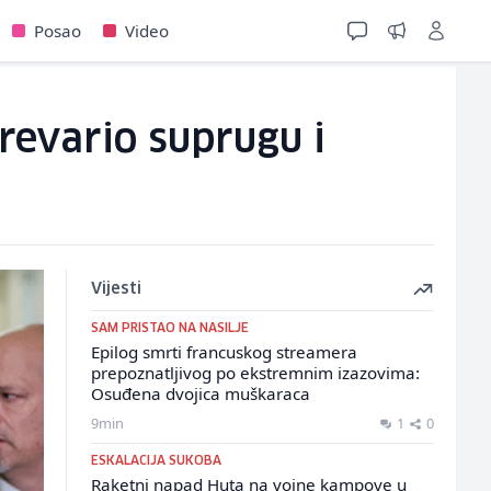
Posao
Video
prevario suprugu i
Vijesti
SAM PRISTAO NA NASILJE
Epilog smrti francuskog streamera
prepoznatljivog po ekstremnim izazovima:
Osuđena dvojica muškaraca
9min
1
0
ESKALACIJA SUKOBA
Raketni napad Huta na vojne kampove u