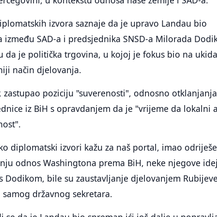
 Hercegovini, u kontekstu odnosa naše zemlje i SAD-a.
diplomatskih izvora saznaje da je upravo Landau bio
a između SAD-a i predsjednika SNSD-a Milorada Dodik
u da je politička trgovina, u kojoj je fokus bio na ukid
niji način djelovanja.
, zastupao poziciju "suverenosti", odnosno otklanjanj
ice iz BiH s opravdanjem da je "vrijeme da lokalni a
ost".
ko diplomatski izvori kažu za naš portal, imao odriješ
tanju odnos Washingtona prema BiH, neke njegove idej
s Dodikom, bile su zaustavljanje djelovanjem Rubijev
o i samog državnog sekretara.