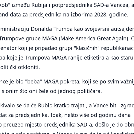
ukob" između Rubija i potpredsjednika SAD-a Vancea, 
andidata za predsjednika na izborima 2028. godine.
ministraciju Donalda Trumpa kao svojevrsni autsajder
 Trumpove grupe MAGA (Make America Great Again). O
enator koji je pripadao grupi "klasičnih" republikanac
a koje je Trumpova MAGA ranije etiketirala kao staru
litički otkloniti.
nce je bio "beba" MAGA pokreta, koji se po svim važni
s onim što oni žele od jednog političara.
kivalo se da će Rubio kratko trajati, a Vance biti izgr
at za predsjednika. Ipak, nešto više od godinu dana
p preuzeo mjesto predsjednika SAD-a, došlo je do ob