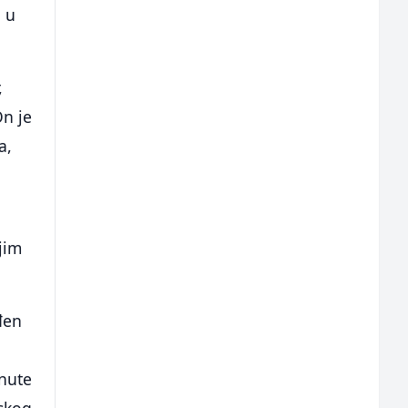
a u
,
n je
a,
jim
ađen
rnute