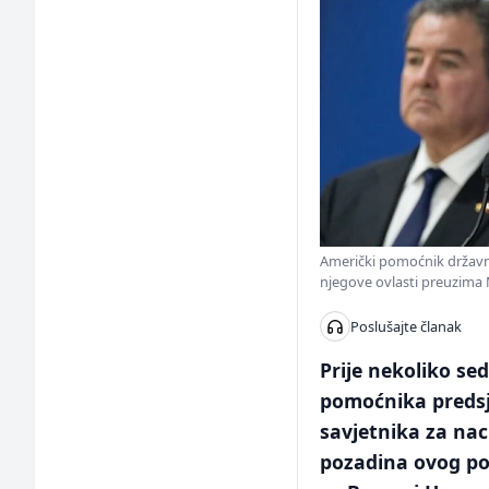
Američki pomoćnik državno
njegove ovlasti preuzima
Poslušajte članak
Prije nekoliko se
pomoćnika predsj
savjetnika za na
pozadina ovog pot