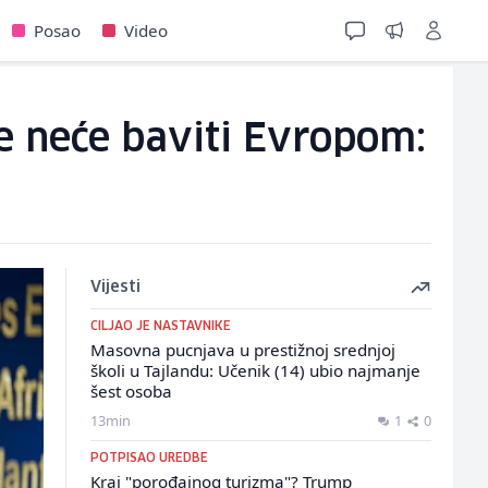
Posao
Video
e neće baviti Evropom:
Vijesti
CILJAO JE NASTAVNIKE
Masovna pucnjava u prestižnoj srednjoj
školi u Tajlandu: Učenik (14) ubio najmanje
šest osoba
13min
1
0
POTPISAO UREDBE
Kraj "porođajnog turizma"? Trump