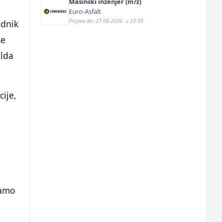
Mašinski inženjer (m/ž)
Euro-Asfalt
Prijava do: 27.08.2026. u 23:59
adnik
se
alda
cije,
samo