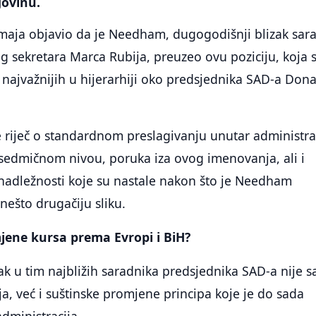
govinu.
 maja objavio da je Needham, dugogodišnji blizak sar
 sekretara Marca Rubija, preuzeo ovu poziciju, koja 
najvažnijih u hijerarhiji oko predsjednika SAD-a Don
je riječ o standardnom preslagivanju unutar administra
 sedmičnom nivou, poruka iza ovog imenovanja, ali i
 nadležnosti koje su nastale nakon što je Needham
ešto drugačiju sliku.
jene kursa prema Evropi i BiH?
 u tim najbližih saradnika predsjednika SAD-a nije 
ja, već i suštinske promjene principa koje je do sada