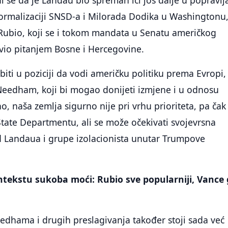
i se da je Landau bio spreman ići još dalje u popravlj
normalizaciji SNSD-a i Milorada Dodika u Washingtonu
 Rubio, koji se i tokom mandata u Senatu američkog
vio pitanjem Bosne i Hercegovine.
iti u poziciji da vodi američku politiku prema Evropi,
Needham, koji bi mogao donijeti izmjene i u odnosu
, naša zemlja sigurno nije pri vrhu prioriteta, pa čak 
State Departmentu, ali se može očekivati svojevrsna
 Landaua i grupe izolacionista unutar Trumpove
tekstu sukoba moći: Rubio sve popularniji, Vance 
edhama i drugih preslagivanja također stoji sada već