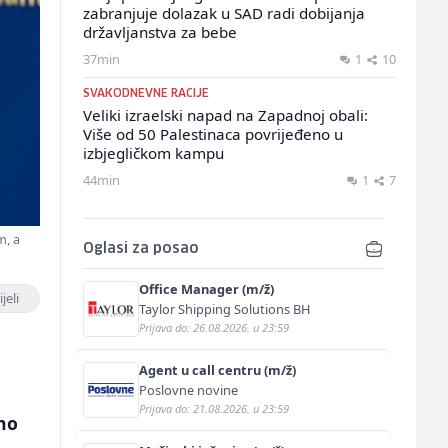
zabranjuje dolazak u SAD radi dobijanja
državljanstva za bebe
37min
1
10
SVAKODNEVNE RACIJE
Veliki izraelski napad na Zapadnoj obali:
Više od 50 Palestinaca povrijeđeno u
izbjegličkom kampu
44min
1
7
m, a
Oglasi za posao
Office Manager (m/ž)
jeli
Taylor Shipping Solutions BH
Prijava do: 26.08.2026. u 23:59
Agent u call centru (m/ž)
Poslovne novine
Prijava do: 21.08.2026. u 23:59
tno