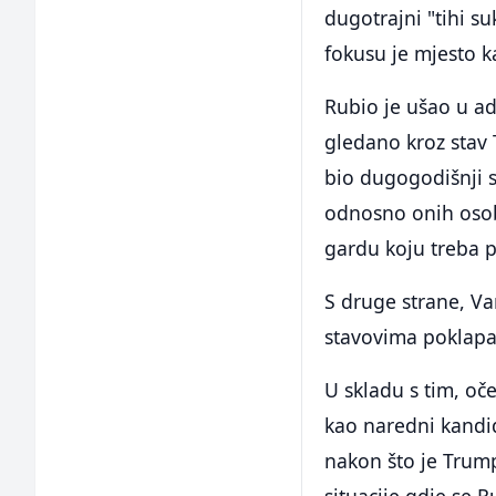
dugotrajni "tihi s
fokusu je mjesto k
Rubio je ušao u ad
gledano kroz stav
bio dugogodišnji s
odnosno onih osob
gardu koju treba po
S druge strane, Va
stavovima poklapa 
U skladu s tim, oče
kao naredni kandid
nakon što je Trum