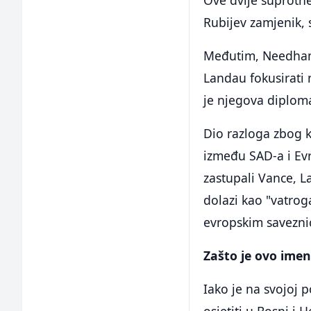
Ove dvije suprotne
Rubijev zamjenik,
Međutim, Needham 
Landau fokusirati 
je njegova diplomat
Dio razloga zbog k
između SAD-a i Evro
zastupali Vance, L
dolazi kao "vatrog
evropskim savezni
Zašto je ovo ime
Iako je na svojoj p