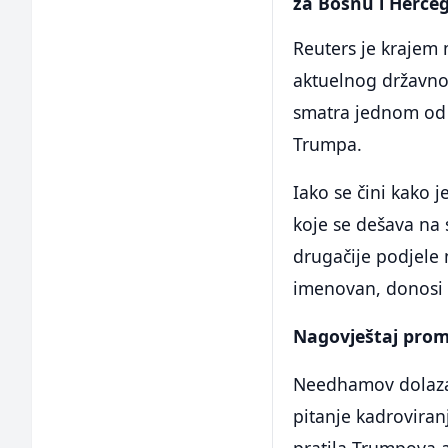
za Bosnu i Herce
Reuters je krajem
aktuelnog državnog
smatra jednom od 
Trumpa.
Iako se čini kako 
koje se dešava na
drugačije podjele
imenovan, donosi n
Nagovještaj prom
Needhamov dolazak
pitanje kadroviran