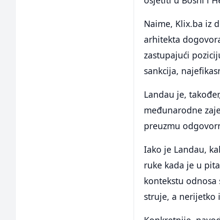
osjetiti u Bosni i
Naime, Klix.ba iz 
arhitekta dogovor
zastupajući pozicij
sankcija, najefikas
Landau je, također
međunarodne zajedn
preuzmu odgovorn
Iako je Landau, ka
ruke kada je u pi
kontekstu odnosa 
struje, a nerijetk