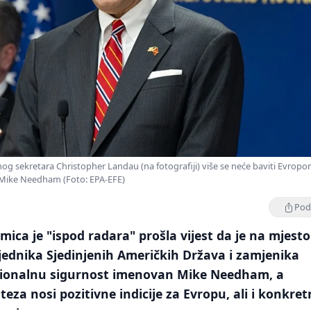
g sekretara Christopher Landau (na fotografiji) više se neće baviti Evropo
 Mike Needham (Foto: EPA-EFE)
Podi
dmica je "ispod radara" prošla vijest da je na mjesto
ednika Sjedinjenih Američkih Država i zamjenika
cionalnu sigurnost imenovan Mike Needham, a
eza nosi pozitivne indicije za Evropu, ali i konkre