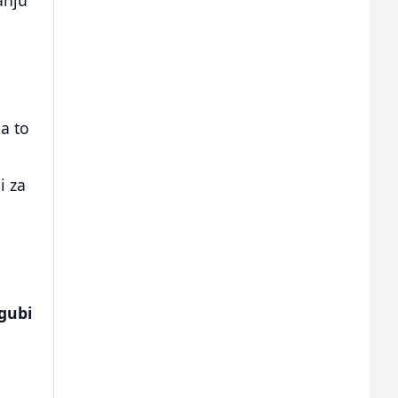
anju
,
 a to
i za
gubi