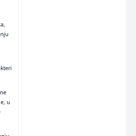
a,
anju
a
kteri
ene
e, u
e