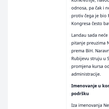
Konkretnije, navod
odnosa, pa čak i 
protiv čega je bio
Kongresa često ba
Landau sada neće b
pitanje preuzima 
prema BiH. Naravno
Rubijevu struju u 
promjena kursa od
administracije.
Imenovanje u kon
podršku
Iza imenovanja Ne