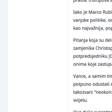
pratila Trumpova a
Iako je Marco Rubi
vanjske politike, 
kao najvažnija, po
Pitanja koja su de
zamjenika Christop
potpredsjedniku JD 
onima koje zastup
Vance, a samim tim
potpuno odustati o
takozvani "neokonz
svijetu.