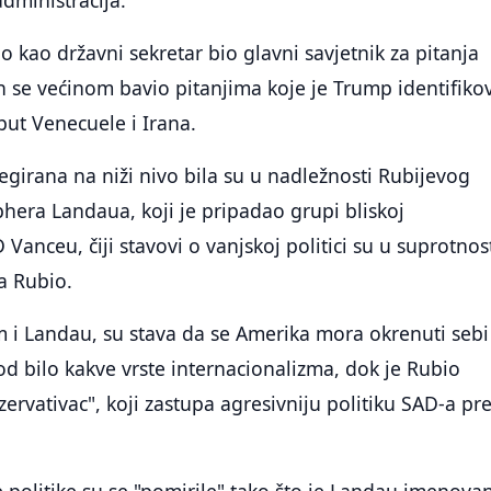
dministracija.
o kao državni sekretar bio glavni savjetnik za pitanja
on se većinom bavio pitanjima koje je Trump identifiko
put Venecuele i Irana.
legirana na niži nivo bila su u nadležnosti Rubijevog
hera Landaua, koji je pripadao grupi bliskoj
Vanceu, čiji stavovi o vanjskoj politici su u suprotnost
a Rubio.
 i Landau, su stava da se Amerika mora okrenuti sebi 
d bilo kakve vrste internacionalizma, dok je Rubio
ervativac", koji zastupa agresivniju politiku SAD-a p