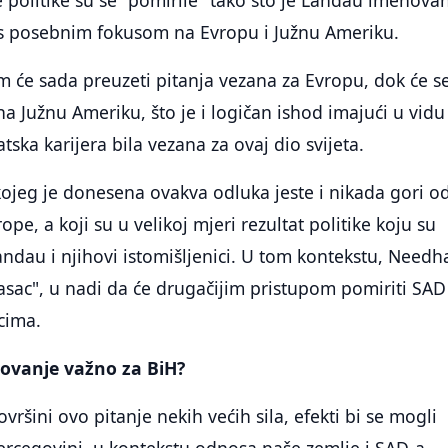
 politike su se "pomirile" tako što je Landau imenova
 s posebnim fokusom na Evropu i Južnu Ameriku.
će sada preuzeti pitanja vezana za Evropu, dok će s
na Južnu Ameriku, što je i logičan ishod imajući u vidu
ska karijera bila vezana za ovaj dio svijeta.
ojeg je donesena ovakva odluka jeste i nikada gori o
pe, a koji su u velikoj mjeri rezultat politike koju su
andau i njihovi istomišljenici. U tom kontekstu, Need
asac", u nadi da će drugačijim pristupom pomiriti SAD
cima.
novanje važno za BiH?
ovršini ovo pitanje nekih većih sila, efekti bi se mogli