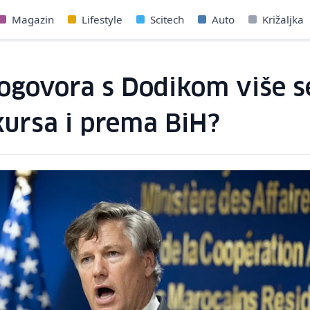
Magazin
Lifestyle
Scitech
Auto
Križaljka
ogovora s Dodikom više s
kursa i prema BiH?