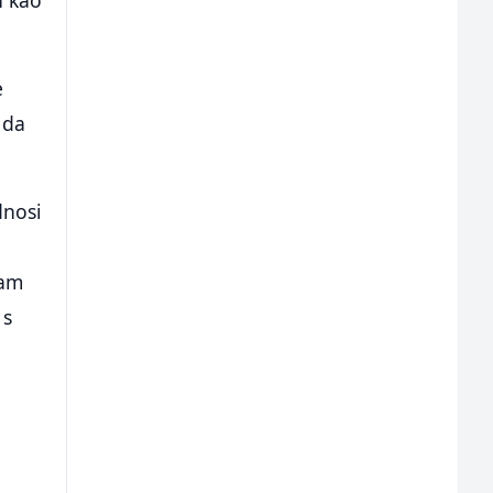
n kao
e
 da
dnosi
ham
 s