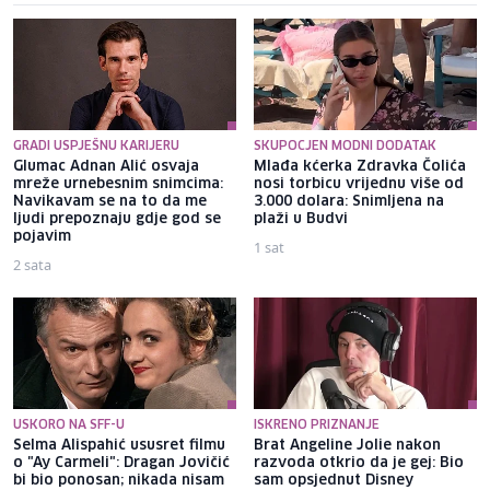
GRADI USPJEŠNU KARIJERU
SKUPOCJEN MODNI DODATAK
Glumac Adnan Alić osvaja
Mlađa kćerka Zdravka Čolića
mreže urnebesnim snimcima:
nosi torbicu vrijednu više od
Navikavam se na to da me
3.000 dolara: Snimljena na
ljudi prepoznaju gdje god se
plaži u Budvi
pojavim
1 sat
2 sata
USKORO NA SFF-U
ISKRENO PRIZNANJE
Selma Alispahić ususret filmu
Brat Angeline Jolie nakon
o "Ay Carmeli": Dragan Jovičić
razvoda otkrio da je gej: Bio
bi bio ponosan; nikada nisam
sam opsjednut Disney