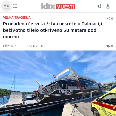
0
VELIKA TRAGEDIJA
Pronađena četvrta žrtva nesreće u Dalmaciji,
beživotno tijelo otkriveno 50 metara pod
morem
Piše: A. Ku.
|
15.06.2026.
8