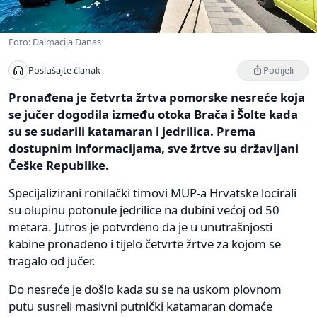
Foto: Dalmacija Danas
Podijeli
Poslušajte članak
Pronađena je četvrta žrtva pomorske nesreće koja
se jučer dogodila između otoka Brača i Šolte kada
su se sudarili katamaran i jedrilica. Prema
dostupnim informacijama, sve žrtve su državljani
Češke Republike.
Specijalizirani ronilački timovi MUP-a Hrvatske locirali
su olupinu potonule jedrilice na dubini većoj od 50
metara. Jutros je potvrđeno da je u unutrašnjosti
kabine pronađeno i tijelo četvrte žrtve za kojom se
tragalo od jučer.
Do nesreće je došlo kada su se na uskom plovnom
putu susreli masivni putnički katamaran domaće