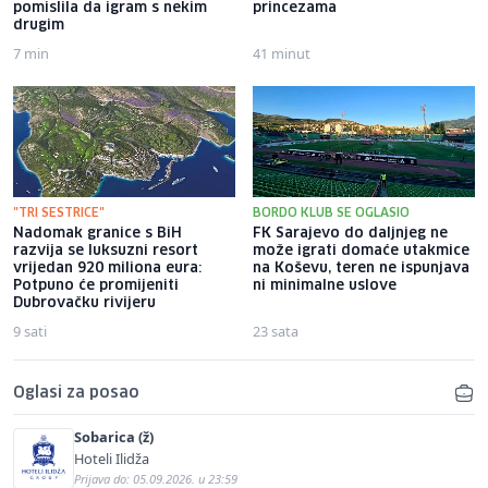
pomislila da igram s nekim
princezama
drugim
7 min
41 minut
"TRI SESTRICE"
BORDO KLUB SE OGLASIO
Nadomak granice s BiH
FK Sarajevo do daljnjeg ne
razvija se luksuzni resort
može igrati domaće utakmice
vrijedan 920 miliona eura:
na Koševu, teren ne ispunjava
Potpuno će promijeniti
ni minimalne uslove
Dubrovačku rivijeru
9 sati
23 sata
Oglasi za posao
Sobarica (ž)
Hoteli Ilidža
Prijava do: 05.09.2026. u 23:59