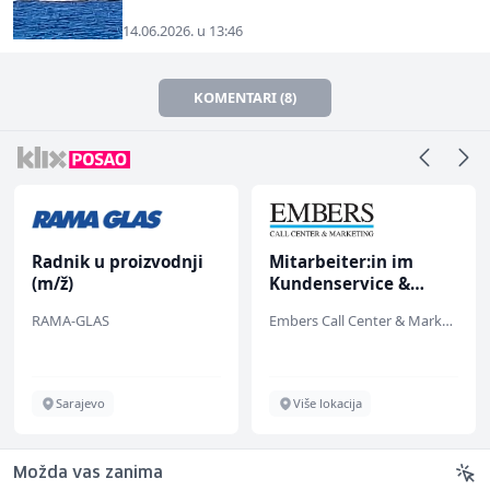
14.06.2026. u 13:46
KOMENTARI (8)
Radnik u proizvodnji
Mitarbeiter:in im
(m/ž)
Kundenservice &
Support (m/w/d)
RAMA-GLAS
Embers Call Center & Marketing
Sarajevo
Više lokacija
Možda vas zanima