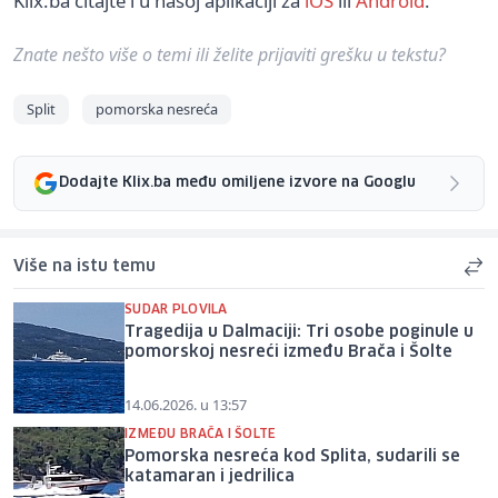
Klix.ba čitajte i u našoj aplikaciji za
iOS
ili
Android
.
Znate nešto više o temi ili želite prijaviti grešku u tekstu?
Split
pomorska nesreća
Dodajte Klix.ba među omiljene izvore na Googlu
Više na istu temu
SUDAR PLOVILA
Tragedija u Dalmaciji: Tri osobe poginule u
pomorskoj nesreći između Brača i Šolte
14.06.2026. u 13:57
IZMEĐU BRAČA I ŠOLTE
Pomorska nesreća kod Splita, sudarili se
katamaran i jedrilica