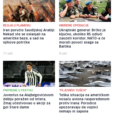
REGIJA U PLAMENU
HIBRIDNE OPERACIJE
Iran poručio Saudijskoj Arabiji:
Ukrajinski general: Brčko je
Nekad ste se oslanjali na
ključno, ukoliko RS odluči
američke baze, a sad na
zauzeti koridor, NATO-a će
njihove potrčke
morati povući snage sa
Baltika
11 sati
9 sati
PRIPREME U PERTHU
"PLJESNIVI TUŠEVI"
Juventus na Alajbegovićevom
Teška situacija na američkom
debiju poražen od Intera,
nosaču aviona raspoređenom
Zmaj učestvovao u akciji za
protiv Irana: Porodice
gol Stare dame
upozoravaju da vojnici
nemaju ni sapuna