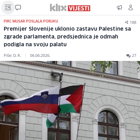
188
PIRC MUSAR POSLALA PORUKU
Premijer Slovenije uklonio zastavu Palestine sa
zgrade parlamenta, predsjednica je odmah
podigla na svoju palatu
Piše: D. R.
|
06.06.2026.
27