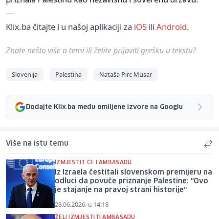
Klix.ba čitajte i u našoj aplikaciji za
iOS
ili
Android
.
Znate nešto više o temi ili želite prijaviti grešku u tekstu?
Slovenija
Palestina
Nataša Pirc Musar
Dodajte Klix.ba među omiljene izvore na Googlu
Više na istu temu
IZMJESTIT ĆE I AMBASADU
Iz Izraela čestitali slovenskom premijeru na
odluci da povuče priznanje Palestine: "Ovo
je stajanje na pravoj strani historije"
28.06.2026. u 14:18
ŽELI IZMJESTITI AMBASADU