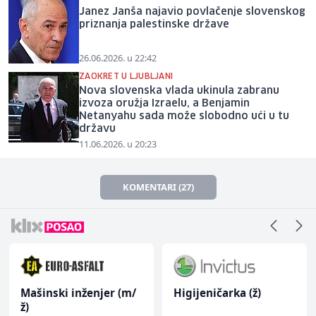
Janez Janša najavio povlačenje slovenskog
priznanja palestinske države
26.06.2026. u 22:42
ZAOKRET U LJUBLJANI
Nova slovenska vlada ukinula zabranu
izvoza oružja Izraelu, a Benjamin
Netanyahu sada može slobodno ući u tu
državu
11.06.2026. u 20:23
KOMENTARI (27)
Mašinski inženjer (m/
Higijeničarka (ž)
ž)