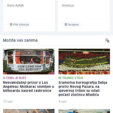
Euro-Asfalt
Invictus
Više lokacija
Sarajevo
Možda vas zanima
O ČEMU JE RIJEČ
NI TRUNKE STIDA
Nesvakidašnji prizor u Los
Sramotna koreografija Delija
Angelesu: Muškarac snimljen u
protiv Novog Pazara, na
billboardu nasred raskrsnice
sjevernoj tribini su odali
počast zločincu Mladiću
17 sati
9 sati