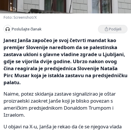
Foto: Screenshot/X
Podijeli
Poslušajte članak
Janez Janša započeo je svoj četvrti mandat kao
premijer Slovenije naredbom da se palestinska
zastava ukloni s glavne vladine zgrade u Ljubljani,
gdje se vijorila dvije godine. Ubrzo nakon ovog
čina reagirala je predsjednica Slovenije Nataša
Pirc Musar koja je istakla zastavu na predsjedničku
palatu.
Naime, potez skidanja zastave signalizirao je oštar
proizraelski zaokret Janše koji je blisko povezan s
američkim predsjednikom Donaldom Trumpom i
Izraelom.
U objavi na X-u, Janša je rekao da će se njegova vlada