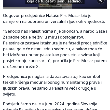
Odgovor predsjednice Nataše Pirc Musar bio je
usmjeren na odbranu univerzalnih ljudskih vrijednosti.
"Genocid nad Palestincima nije okončan, a narod Gaze i
Zapadne obale ne živi u miru i dostojanstvu.
Palestinska zastava istaknuta je na fasadi predsjedničke
palate, gdje će ostati jednu sedmicu, a nakon toga će
biti izložena unutar palate kao podsjetnik svima koji
posjete moju kancelariju", poručila je Pirc Musar putem
društvene mreže X.
Predsjednica je naglasila da zastava stoji kao simbol
teških kršenja međunarodnog humanitarnog prava i
ljudskih prava, ne samo u Palestini već i drugdje u
svijetu.
Podsjetit ćemo da je u junu 2024. godine Slovenija
priznala Palestinu kao nezavisnu i suverenu državu.