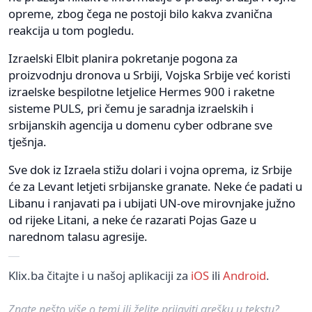
opreme, zbog čega ne postoji bilo kakva zvanična
reakcija u tom pogledu.
Izraelski Elbit planira pokretanje pogona za
proizvodnju dronova u Srbiji, Vojska Srbije već koristi
izraelske bespilotne letjelice Hermes 900 i raketne
sisteme PULS, pri čemu je saradnja izraelskih i
srbijanskih agencija u domenu cyber odbrane sve
tješnja.
Sve dok iz Izraela stižu dolari i vojna oprema, iz Srbije
će za Levant letjeti srbijanske granate. Neke će padati u
Libanu i ranjavati pa i ubijati UN-ove mirovnjake južno
od rijeke Litani, a neke će razarati Pojas Gaze u
narednom talasu agresije.
Klix.ba čitajte i u našoj aplikaciji za
iOS
ili
Android
.
Znate nešto više o temi ili želite prijaviti grešku u tekstu?