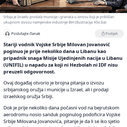
Srbija je Izraelu prodala municije i granata u iznosu koji je približan
ukupnom izvozu namjenske industrije BiH (Ilustracija: Klix.ba)
Podijeli
Poslušajte članak
Stariji vodnik Vojske Srbije Milovan Jovanović
poginuo je prije nekoliko dana u Libanu kao
pripadnik snaga Misije Ujedinjenih nacija u Libanu
(UNIFIL) u napadu za koji ni Hezbolah ni IDF nisu
preuzeli odgovornost.
Ovaj događaj otvorio je brojna pitanja o izvozu
srbijanskog oružja i municije u Izrael, ali i prodaji
izraelskog oružja Srbiji.
Dok je prije nekoliko dana počasni vod na bejrutskom
aerodromu nosio sanduk poginulog podoficira Vojske
Srbije Milovana Jovanovića, pitanje je da li se iko sjetio