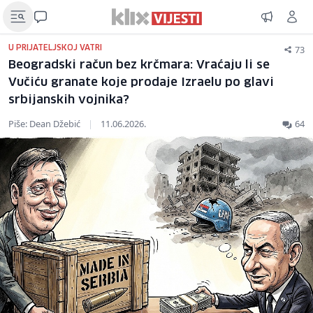
73
U PRIJATELJSKOJ VATRI
Beogradski račun bez krčmara: Vraćaju li se
Vučiću granate koje prodaje Izraelu po glavi
srbijanskih vojnika?
Piše: Dean Džebić
|
11.06.2026.
64