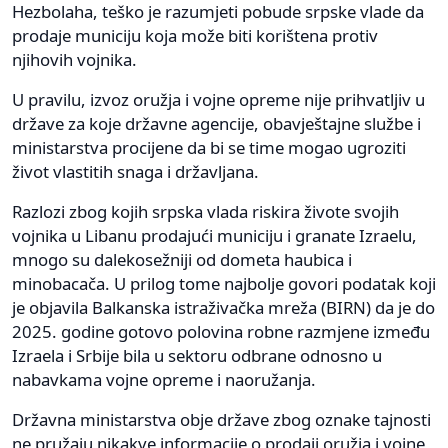
Hezbolaha, teško je razumjeti pobude srpske vlade da
prodaje municiju koja može biti korištena protiv
njihovih vojnika.
U pravilu, izvoz oružja i vojne opreme nije prihvatljiv u
države za koje državne agencije, obavještajne službe i
ministarstva procijene da bi se time mogao ugroziti
život vlastitih snaga i državljana.
Razlozi zbog kojih srpska vlada riskira živote svojih
vojnika u Libanu prodajući municiju i granate Izraelu,
mnogo su dalekosežniji od dometa haubica i
minobacača. U prilog tome najbolje govori podatak koji
je objavila Balkanska istraživačka mreža (BIRN) da je do
2025. godine gotovo polovina robne razmjene između
Izraela i Srbije bila u sektoru odbrane odnosno u
nabavkama vojne opreme i naoružanja.
Državna ministarstva obje države zbog oznake tajnosti
ne pružaju nikakve informacije o prodaji oružja i vojne