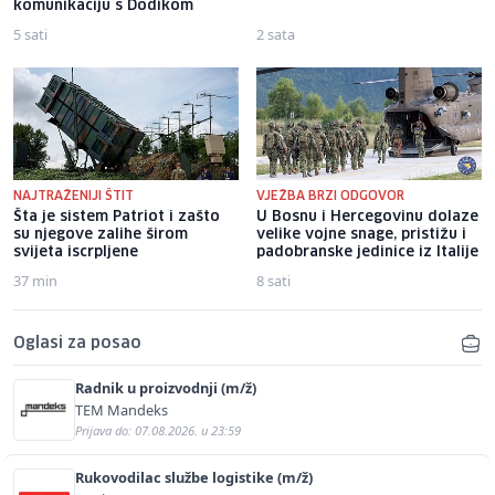
komunikaciju s Dodikom
5 sati
2 sata
NAJTRAŽENIJI ŠTIT
VJEŽBA BRZI ODGOVOR
Šta je sistem Patriot i zašto
U Bosnu i Hercegovinu dolaze
su njegove zalihe širom
velike vojne snage, pristižu i
svijeta iscrpljene
padobranske jedinice iz Italije
37 min
8 sati
Oglasi za posao
Radnik u proizvodnji (m/ž)
TEM Mandeks
Prijava do: 07.08.2026. u 23:59
Rukovodilac službe logistike (m/ž)