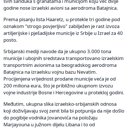
svih sanduka s granatama i municijom koju već dvije
godine nose izraelski avioni sa aerodroma Batajnica.
Prema pisanju lista Haaretz, u protekle tri godine pod
oznakom "strogo povjerljivo" zabilježen je rast izvoza
artiljerijske i pješadijske municije iz Srbije u Izrael za 40
posto.
Srbijanski mediji navode da je ukupno 3.000 tona
municije i ubojnih sredstava transportovano izraelskim
transportnim avionima sa beogradskog aerodroma
Batajnica na izraelsku vojnu bazu Nevatim.
Procijenjena vrijednost prodane municije veća je od
200 miliona eura, što je približno ukupnom izvozu
vojne industrije Bosne i Hercegovine u protekloj godini.
Međutim, ukupna slika izraelsko-srbijanskih odnosa
koji doživljavaju svoj zenit bila bi potpunija da nije došlo
do pogibije vodnika Jovanovića na položaju
Marjayouna u južnom dijelu Libana i to od