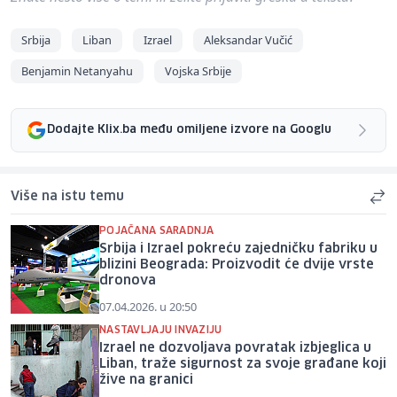
Srbija
Liban
Izrael
Aleksandar Vučić
Benjamin Netanyahu
Vojska Srbije
Dodajte Klix.ba među omiljene izvore na Googlu
Više na istu temu
POJAČANA SARADNJA
Srbija i Izrael pokreću zajedničku fabriku u
blizini Beograda: Proizvodit će dvije vrste
dronova
07.04.2026. u 20:50
NASTAVLJAJU INVAZIJU
Izrael ne dozvoljava povratak izbjeglica u
Liban, traže sigurnost za svoje građane koji
žive na granici