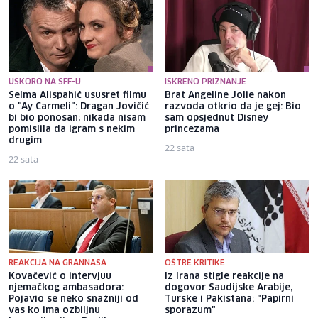
USKORO NA SFF-U
ISKRENO PRIZNANJE
Selma Alispahić ususret filmu
Brat Angeline Jolie nakon
o "Ay Carmeli": Dragan Jovičić
razvoda otkrio da je gej: Bio
bi bio ponosan; nikada nisam
sam opsjednut Disney
pomislila da igram s nekim
princezama
drugim
22 sata
22 sata
REAKCIJA NA GRANNASA
OŠTRE KRITIKE
Kovačević o intervjuu
Iz Irana stigle reakcije na
njemačkog ambasadora:
dogovor Saudijske Arabije,
Pojavio se neko snažniji od
Turske i Pakistana: "Papirni
vas ko ima ozbiljnu
sporazum"