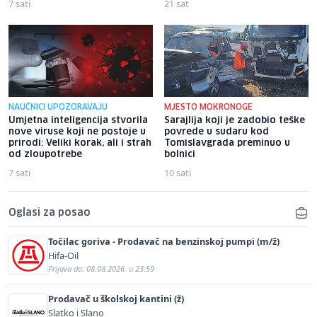
7 sati
21 sat
NAUČNICI UPOZORAVAJU
MJESTO MOKRONOGE
Umjetna inteligencija stvorila
Sarajlija koji je zadobio teške
nove viruse koji ne postoje u
povrede u sudaru kod
prirodi: Veliki korak, ali i strah
Tomislavgrada preminuo u
od zloupotrebe
bolnici
7 sati
10 sati
Oglasi za posao
Točilac goriva - Prodavač na benzinskoj pumpi (m/ž)
Hifa-Oil
Prijava do: 08.08.2026. u 23:59
Prodavač u školskoj kantini (ž)
Slatko i Slano