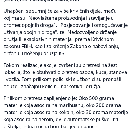
Uhapšeni se sumnjiče za više krivičnih djela, među
kojima su "Neovlaštena proizvodnja i stavljanje u
promet opojnih droga", "Posjedovanje i omogućavanje
uživanja opojnih droga", te "Nedozvoljeno držanje
oružja ili eksplozivnih materija" prema Krivičnom
zakonu FBiH, kao i za kršenje Zakona o nabavljanju,
držanju i nošenju oružja KS.
Tokom realizacije akcije izvršeni su pretresi na šest
lokacija, što je obuhvatilo pretres osoba, kuća, stanova
i vozila. Tom prilikom policijski službenici su pronašli i
oduzeli značajnu količinu narkotika i oružja.
Prilikom pretresa zaplijenjeno je: Oko 500 grama
materije koja asocira na marihuanu, oko 200 grama
materije koja asocira na kokain, oko 30 grama materije
koja asocira na heroin, dvije automatske puške i tri
pištolja, jedna ručna bomba i jedan pancir