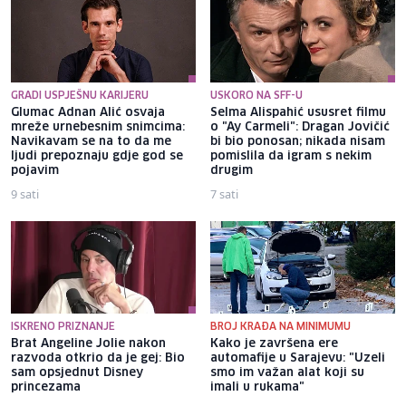
GRADI USPJEŠNU KARIJERU
USKORO NA SFF-U
Glumac Adnan Alić osvaja
Selma Alispahić ususret filmu
mreže urnebesnim snimcima:
o "Ay Carmeli": Dragan Jovičić
Navikavam se na to da me
bi bio ponosan; nikada nisam
ljudi prepoznaju gdje god se
pomislila da igram s nekim
pojavim
drugim
9 sati
7 sati
ISKRENO PRIZNANJE
BROJ KRAĐA NA MINIMUMU
Brat Angeline Jolie nakon
Kako je završena ere
razvoda otkrio da je gej: Bio
automafije u Sarajevu: "Uzeli
sam opsjednut Disney
smo im važan alat koji su
princezama
imali u rukama"