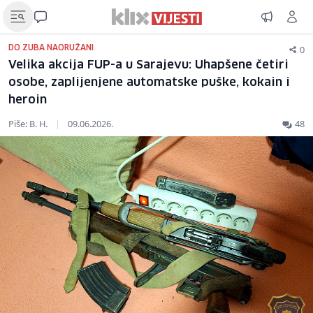
0
DO ZUBA NAORUŽANI
Velika akcija FUP-a u Sarajevu: Uhapšene četiri
osobe, zaplijenjene automatske puške, kokain i
heroin
Piše: B. H.
|
09.06.2026.
48