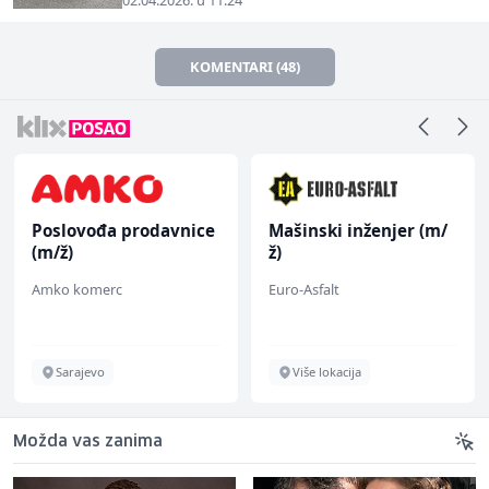
02.04.2026. u 11:24
KOMENTARI (48)
Poslovođa prodavnice
Mašinski inženjer (m/
(m/ž)
ž)
Amko komerc
Euro-Asfalt
Sarajevo
Više lokacija
Možda vas zanima