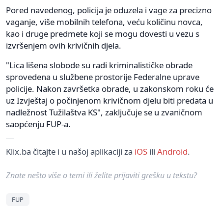
Pored navedenog, policija je oduzela i vage za precizno
vaganje, više mobilnih telefona, veću količinu novca,
kao i druge predmete koji se mogu dovesti u vezu s
izvršenjem ovih krivičnih djela.
"Lica lišena slobode su radi kriminalističke obrade
sprovedena u službene prostorije Federalne uprave
policije. Nakon završetka obrade, u zakonskom roku će
uz Izvještaj o počinjenom krivičnom djelu biti predata u
nadležnost Tužilaštva KS", zaključuje se u zvaničnom
saopćenju FUP-a.
Klix.ba čitajte i u našoj aplikaciji za
iOS
ili
Android
.
Znate nešto više o temi ili želite prijaviti grešku u tekstu?
FUP