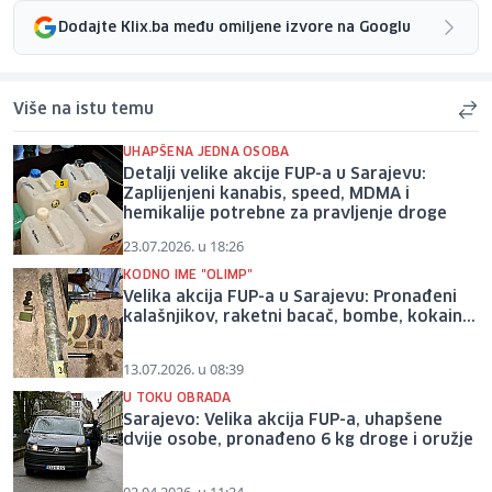
Dodajte Klix.ba među omiljene izvore na Googlu
Više na istu temu
UHAPŠENA JEDNA OSOBA
Detalji velike akcije FUP-a u Sarajevu:
Zaplijenjeni kanabis, speed, MDMA i
hemikalije potrebne za pravljenje droge
23.07.2026. u 18:26
KODNO IME "OLIMP"
Velika akcija FUP-a u Sarajevu: Pronađeni
kalašnjikov, raketni bacač, bombe, kokain...
13.07.2026. u 08:39
U TOKU OBRADA
Sarajevo: Velika akcija FUP-a, uhapšene
dvije osobe, pronađeno 6 kg droge i oružje