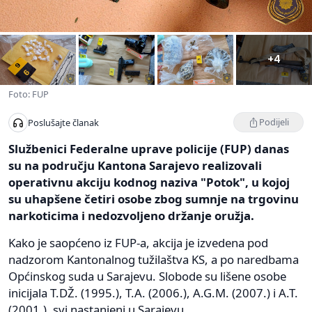
+4
Foto: FUP
Podijeli
Poslušajte članak
Službenici Federalne uprave policije (FUP) danas
su na području Kantona Sarajevo realizovali
operativnu akciju kodnog naziva "Potok", u kojoj
su uhapšene četiri osobe zbog sumnje na trgovinu
narkoticima i nedozvoljeno držanje oružja.
Kako je saopćeno iz FUP-a, akcija je izvedena pod
nadzorom Kantonalnog tužilaštva KS, a po naredbama
Općinskog suda u Sarajevu. Slobode su lišene osobe
inicijala T.DŽ. (1995.), T.A. (2006.), A.G.M. (2007.) i A.T.
(2001.), svi nastanjeni u Sarajevu.