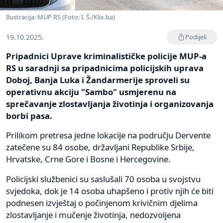
Ilustracija: MUP RS (Foto: I. Š./Klix.ba)
19.10.2025.
Podijeli
Pripadnici Uprave kriminalističke policije MUP-a
RS u saradnji sa pripadnicima policijskih uprava
Doboj, Banja Luka i Žandarmerije sproveli su
operativnu akciju "Sambo" usmjerenu na
sprečavanje zlostavljanja životinja i organizovanja
borbi pasa.
Prilikom pretresa jedne lokacije na području Dervente
zatečene su 84 osobe, državljani Republike Srbije,
Hrvatske, Crne Gore i Bosne i Hercegovine.
Policijski službenici su saslušali 70 osoba u svojstvu
svjedoka, dok je 14 osoba uhapšeno i protiv njih će biti
podnesen izvještaj o počinjenom krivičnim djelima
zlostavljanje i mučenje životinja, nedozvoljena