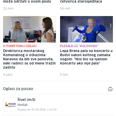
može održati u ovom poslu
četvorica starosjedilaca
32 min
54 min
O PONIŠTENOJ ODLUCI
PLESALA UZ "KOLOVOĐU"
Direktorica mostarskog
Lepa Brena pala na koncertu u
Komunalnog o otkazima:
Budvi nakon kultnog zamaha
Naravno da bih sve ponovila,
nogom: "Nisi bio na njenom
neki radnici su od mene tražili
koncertu ako nije pala"
zaštitu
4 sata
6 sati
Oglasi za posao
Šivač (m/ž)
Nedak
Prijava do: 03.09.2026. u 23:59