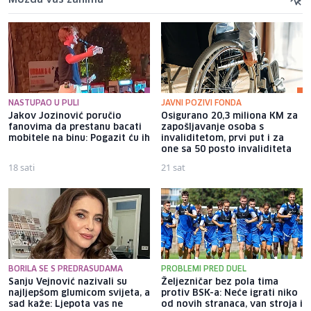
NASTUPAO U PULI
JAVNI POZIVI FONDA
Jakov Jozinović poručio
Osigurano 20,3 miliona KM za
fanovima da prestanu bacati
zapošljavanje osoba s
mobitele na binu: Pogazit ću ih
invaliditetom, prvi put i za
one sa 50 posto invaliditeta
18 sati
21 sat
BORILA SE S PREDRASUDAMA
PROBLEMI PRED DUEL
Sanju Vejnović nazivali su
Željezničar bez pola tima
najljepšom glumicom svijeta, a
protiv BSK-a: Neće igrati niko
sad kaže: Ljepota vas ne
od novih stranaca, van stroja i