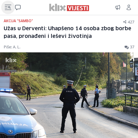
427
AKCIJA "SAMBO"
Užas u Derventi: Uhapšeno 14 osoba zbog borbe
pasa, pronađeni i leševi životinja
Piše: A. L.
37