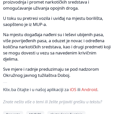
proizvodnja i promet narkotičkih sredstava i
omogućavanje uživanja opojnih droga.
U toku su pretresi vozila i uviđaj na mjestu borilišta,
saopšteno je iz MUP-a.
Na mjestu događaja nađeni su i leševi ubijenih pasa,
više povrijeđenih pasa, a oduzet je novac i određena
količina narkotičkih sredstava, kao i drugi predmeti koji
se mogu dovesti u vezu sa navedenim krivičnim
djelima.
Sve mjere i radnje preduzimaju se pod nadzorom
Okružnog javnog tužilaštva Doboj.
Klix.ba čitajte i u našoj aplikaciji za
iOS
ili
Android
.
Znate nešto više o temi ili želite prijaviti grešku u tekstu?