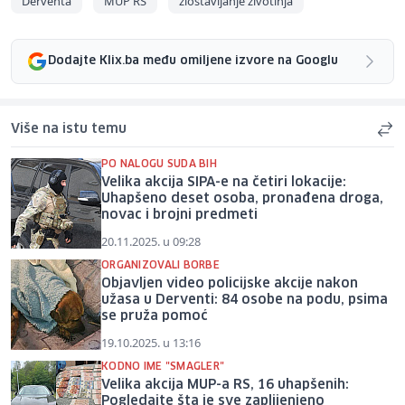
Derventa
MUP RS
zlostavljanje životinja
Dodajte Klix.ba među omiljene izvore na Googlu
Više na istu temu
PO NALOGU SUDA BIH
Velika akcija SIPA-e na četiri lokacije:
Uhapšeno deset osoba, pronađena droga,
novac i brojni predmeti
20.11.2025. u 09:28
ORGANIZOVALI BORBE
Objavljen video policijske akcije nakon
užasa u Derventi: 84 osobe na podu, psima
se pruža pomoć
19.10.2025. u 13:16
KODNO IME "SMAGLER"
Velika akcija MUP-a RS, 16 uhapšenih:
Pogledajte šta je sve zaplijenjeno