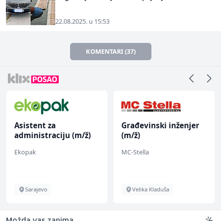
22.08.2025. u 15:53
KOMENTARI (37)
Asistent za
Građevinski inženjer
administraciju (m/ž)
(m/ž)
Ekopak
MC-Stella
Sarajevo
Velika Kladuša
Možda vas zanima