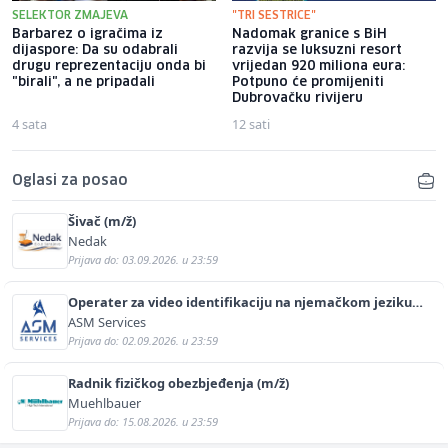
SELEKTOR ZMAJEVA
"TRI SESTRICE"
Barbarez o igračima iz
Nadomak granice s BiH
dijaspore: Da su odabrali
razvija se luksuzni resort
drugu reprezentaciju onda bi
vrijedan 920 miliona eura:
"birali", a ne pripadali
Potpuno će promijeniti
Dubrovačku rivijeru
4 sata
12 sati
Oglasi za posao
Šivač (m/ž)
Nedak
Prijava do: 03.09.2026. u 23:59
Operater za video identifikaciju na njemačkom jeziku
(m/ž)
ASM Services
Prijava do: 02.09.2026. u 23:59
Radnik fizičkog obezbjeđenja (m/ž)
Muehlbauer
Prijava do: 15.08.2026. u 23:59