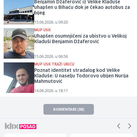
Benjamin Džaferović iz Velike Kladuše
uhapšen u Bihaću dok je čekao autobus za
bijeg
15.06.2026. u 09:20
MUP USK
Uhapšen osumnjičeni za ubistvo u Velikoj
Kladuši Benjamin Džaferović
15.06.2026. u 06:56
MUP USK TRAŽI UBICU
Poznat identitet stradalog kod Velike
Kladuše: U naselju Todorovo ubijen Nurija
Mahmutović
14.06.2026. u 18:11
KOMENTARI (38)