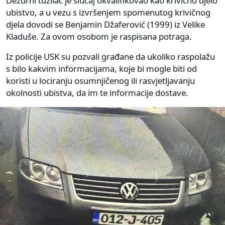
Dežurni tužilac je slučaj okvalifikovao kao krivično djelo
ubistvo, a u vezu s izvršenjem spomenutog krivičnog
djela dovodi se Benjamin Džaferović (1999) iz Velike
Kladuše. Za ovom osobom je raspisana potraga.
Iz policije USK su pozvali građane da ukoliko raspolažu
s bilo kakvim informacijama, koje bi mogle biti od
koristi u lociranju osumnjičenog ili rasvjetljavanju
okolnosti ubistva, da im te informacije dostave.