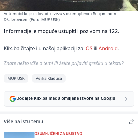
Automobil koji se dovodi u vezu s osumnjičenim Benjaminom
Džaferovićem (Foto: MUP USK)
Informacije je moguće ustupiti i pozivom na 122.
Klix.ba čitajte i u našoj aplikaciji za
iOS
ili
Android
.
Znate nešto više o temi ili želite prijaviti grešku u tekstu?
MUP USK
Velika Kladuša
Dodajte Klix.ba među omiljene izvore na Googlu
Više na istu temu
OSUMNJIČENI ZA UBISTVO