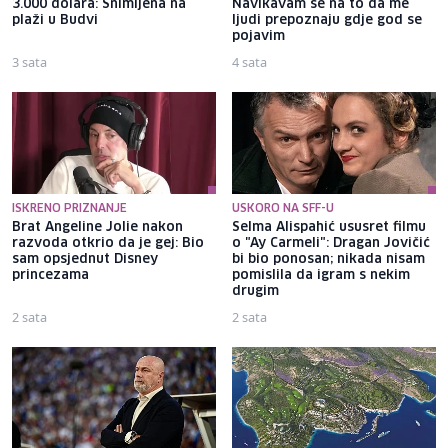
3.000 dolara: Snimljena na
Navikavam se na to da me
plaži u Budvi
ljudi prepoznaju gdje god se
pojavim
3 sata
4 sata
ISKRENO PRIZNANJE
USKORO NA SFF-U
Brat Angeline Jolie nakon
Selma Alispahić ususret filmu
razvoda otkrio da je gej: Bio
o "Ay Carmeli": Dragan Jovičić
sam opsjednut Disney
bi bio ponosan; nikada nisam
princezama
pomislila da igram s nekim
drugim
2 sata
2 sata