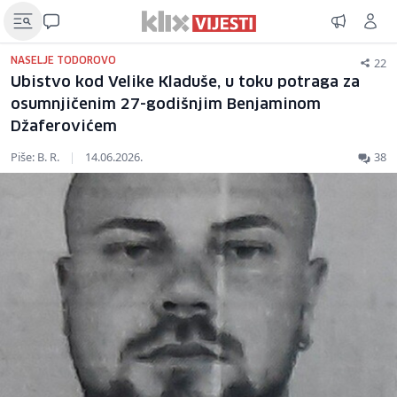
22
NASELJE TODOROVO
Ubistvo kod Velike Kladuše, u toku potraga za
osumnjičenim 27-godišnjim Benjaminom
Džaferovićem
Piše: B. R.
|
14.06.2026.
38