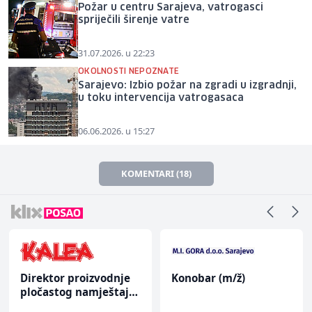
Požar u centru Sarajeva, vatrogasci
spriječili širenje vatre
31.07.2026. u 22:23
OKOLNOSTI NEPOZNATE
Sarajevo: Izbio požar na zgradi u izgradnji,
u toku intervencija vatrogasaca
06.06.2026. u 15:27
KOMENTARI (18)
Direktor proizvodnje
Konobar (m/ž)
pločastog namještaja
(m/ž)