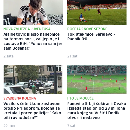
NOVA ZVIJEZDA JUVENTUSA
POČETAK NOVE SEZONE
Alajbegović lijepio naljepnice
Tok utakmice: Sarajevo -
na termos bocu, zalijepio je i
Radnik 0:0
zastavu BiH: "Ponosan sam jer
sam Bosanac"
2 sata
21 sat
SVADBENA KOLONA
I TO JE MOGUĆE
Vozilo s četničkom zastavom
Fanovi u Srbiji šokirani: Ovako
prošlo Prijedorom, kolona se
izgleda stadion od 28 miliona
kretala i pored policije: "Kako
eura kojeg su Vučić i Dodik
biti ravnodušan?"
otvorili nedavno
55 min
7 sati