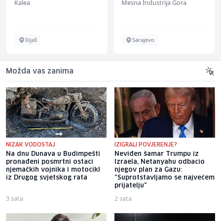
Kalea
Mesna Industrija Gora
Ilijaš
Sarajevo
Možda vas zanima
NIZAK VODOSTAJ
IZIGRALI POVJERENJE?
Na dnu Dunava u Budimpešti
Neviđen šamar Trumpu iz
pronađeni posmrtni ostaci
Izraela, Netanyahu odbacio
njemačkih vojnika i motocikl
njegov plan za Gazu:
iz Drugog svjetskog rata
"Suprotstavljamo se najvećem
prijatelju"
3 sata
2 sata