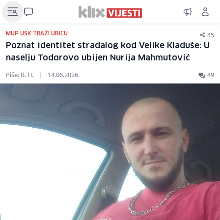
45
MUP USK TRAŽI UBICU
Poznat identitet stradalog kod Velike Kladuše: U
naselju Todorovo ubijen Nurija Mahmutović
Piše: B. H.
|
14.06.2026.
49