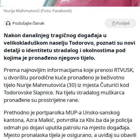
Nurija Mahmutović (Foto: Facebook)
Podijeli
Poslušajte članak
Nakon današnjeg tragičnog događaja u
velikokladuškom naselju Todorovo, poznati su novi
detalji o identitetu stradalog i okolnostima pod
kojima je pronađeno njegovo tijelo.
Prema najnovijim informacijama koje prenosi RTVUSK,
u dvorištu porodične kuće pronađeno je beživotno
tijelo Nurije Mahmutovića (30) iz mjesta Čuturići kod
Todorovske Slapnice. Na tijelu stradalog muškarca
pronađene su prostrijelne rane.
Prethodno je portparolka MUP-a Unsko-sanskog
kantona, Azra Malkić, potvrdila za Klix.ba da je policija
odmah po dojavi uputila patrolu na mjesto događaja.
Mjesto pronalaska tijela je osigurano, a uviđaj su obavili