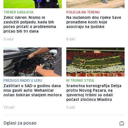
TRENER SARAJEVA
POLICIJA NA TERENU
Zekić iskren: Nismo ni
Na isušenom dnu rijeke Save
zaslužili pobjedu, kada bih
pronađene kosti koje
počeo pričati o problemima
asociraju na ljudske
pričao bih tri dana
3 sata
8 sati
PREDUGO RADIO U LERU
NI TRUNKE STIDA
Zaštitari u SAD-u godinu dana
Sramotna koreografija Delija
nisu gasili auto: Mehaničar
protiv Novog Pazara, na
ostao šokiran stanjem motora
sjevernoj tribini su odali
počast zločincu Mladiću
19 sati
5 sati
Oglasi za posao