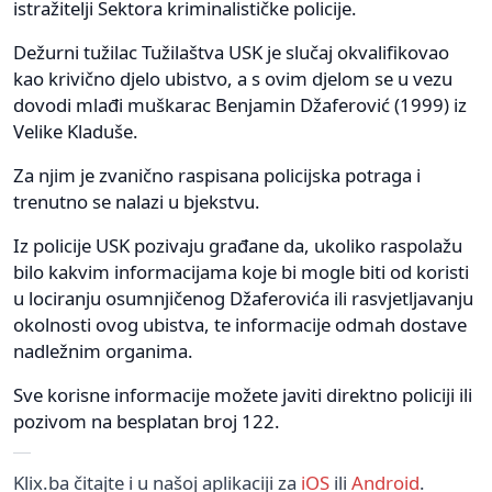
istražitelji Sektora kriminalističke policije.
Dežurni tužilac Tužilaštva USK je slučaj okvalifikovao
kao krivično djelo ubistvo, a s ovim djelom se u vezu
dovodi mlađi muškarac Benjamin Džaferović (1999) iz
Velike Kladuše.
Za njim je zvanično raspisana policijska potraga i
trenutno se nalazi u bjekstvu.
Iz policije USK pozivaju građane da, ukoliko raspolažu
bilo kakvim informacijama koje bi mogle biti od koristi
u lociranju osumnjičenog Džaferovića ili rasvjetljavanju
okolnosti ovog ubistva, te informacije odmah dostave
nadležnim organima.
Sve korisne informacije možete javiti direktno policiji ili
pozivom na besplatan broj 122.
Klix.ba čitajte i u našoj aplikaciji za
iOS
ili
Android
.