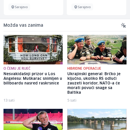
Sarajevo
Sarajevo
Možda vas zanima
O ČEMU JE RIJEČ
HIBRIDNE OPERACIJE
Nesvakidašnji prizor u Los
Ukrajinski general: Brčko je
Angelesu: Muškarac snimljen u
ključno, ukoliko RS odluči
billboardu nasred raskrsnice
zauzeti koridor, NATO-a će
morati povući snage sa
Baltika
13 sati
5 sati