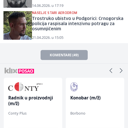
14.06.2026. u 17:19
NASELJE STARI AERODROM
Trostruko ubistvo u Podgorici: Crnogorska
policija raspisala intenzivnu potragu za
osumnjičenim
21.04.2026. u 15:05
KOMENTARI (49)
Radnik u proizvodnji
Konobar (m/ž)
(m/ž)
Conty Plus
Borbono