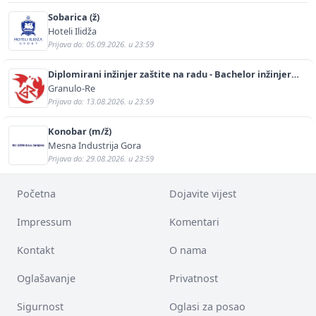
Sobarica (ž)
Hoteli Ilidža
Prijava do: 05.09.2026. u 23:59
Diplomirani inžinjer zaštite na radu - Bachelor inžinjer
sigurnosti i pomoći (m/ž)
Granulo-Re
Prijava do: 13.08.2026. u 23:59
Konobar (m/ž)
Mesna Industrija Gora
Prijava do: 29.08.2026. u 23:59
Početna
Dojavite vijest
Impressum
Komentari
Kontakt
O nama
Oglašavanje
Privatnost
Sigurnost
Oglasi za posao