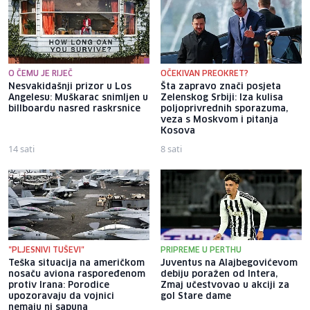
O ČEMU JE RIJEČ
OČEKIVAN PREOKRET?
Nesvakidašnji prizor u Los
Šta zapravo znači posjeta
Angelesu: Muškarac snimljen u
Zelenskog Srbiji: Iza kulisa
billboardu nasred raskrsnice
poljoprivrednih sporazuma,
veza s Moskvom i pitanja
Kosova
14 sati
8 sati
"PLJESNIVI TUŠEVI"
PRIPREME U PERTHU
Teška situacija na američkom
Juventus na Alajbegovićevom
nosaču aviona raspoređenom
debiju poražen od Intera,
protiv Irana: Porodice
Zmaj učestvovao u akciji za
upozoravaju da vojnici
gol Stare dame
nemaju ni sapuna