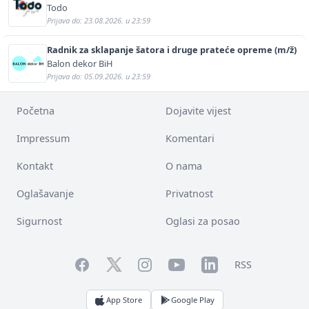
Todo
Prijava do: 23.08.2026. u 23:59
Radnik za sklapanje šatora i druge prateće opreme (m/ž)
Balon dekor BiH
Prijava do: 05.09.2026. u 23:59
Početna
Dojavite vijest
Impressum
Komentari
Kontakt
O nama
Oglašavanje
Privatnost
Sigurnost
Oglasi za posao
Facebook
YouTube
LinkedIn
Twitter
Instagram
RSS
App Store
Google Play