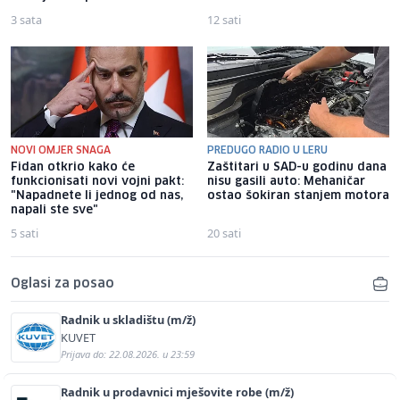
3 sata
12 sati
NOVI OMJER SNAGA
PREDUGO RADIO U LERU
Fidan otkrio kako će
Zaštitari u SAD-u godinu dana
funkcionisati novi vojni pakt:
nisu gasili auto: Mehaničar
"Napadnete li jednog od nas,
ostao šokiran stanjem motora
napali ste sve"
5 sati
20 sati
Oglasi za posao
Radnik u skladištu (m/ž)
KUVET
Prijava do: 22.08.2026. u 23:59
Radnik u prodavnici mješovite robe (m/ž)