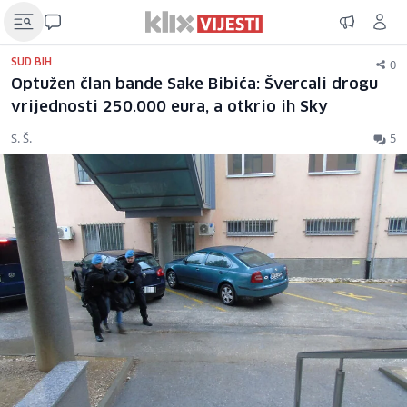
0
SUD BIH
Optužen član bande Sake Bibića: Švercali drogu
vrijednosti 250.000 eura, a otkrio ih Sky
S. Š.
5