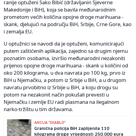
ranije optuženi Sako Bibić (državljanin Sjeverne
Makedonije i BiH), koja se bavila međunarodnim
prometom većih količina opojne droge marihuana -
skank, djelujući na području BiH, Srbije, Crne Gore, kao
i zemalja EU.
U optužnici se navodi da je optuženi, komunicirajući
putem zaštićenih aplikacija, zajedno sa drugim njemu
poznatim osobama, izvršio međunarodni nezakoniti
prijenos opojne droge marihuana - skank u količini od
oko 200 kilograma, u dva navrata po 100 kg, prvo iz
BiH u Njemačku, a potom iz Srbije u BiH, a u drugom
navratu prvobitno iz Srbije u BiH, a koju drogu su
potom na nezakonit način pokušali prevesti u
Njemačku i zemlje EU radi plasmana na ilegalnom
narko-tržištu u tim državama.
AKCIJA "DIABLO"
Granična policija BiH zaplijenila 110
kilograma droge vrijednosti 250.000 eura