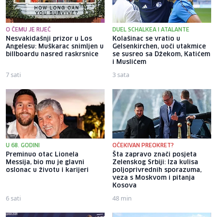
O ČEMU JE RIJEČ
DUEL SCHALKEA I ATALANTE
Nesvakidašnji prizor u Los
Kolašinac se vratio u
Angelesu: Muškarac snimljen u
Gelsenkirchen, uoči utakmice
billboardu nasred raskrsnice
se susreo sa Džekom, Katićem
i Muslićem
7 sati
3 sata
U 68. GODINI
OČEKIVAN PREOKRET?
Preminuo otac Lionela
Šta zapravo znači posjeta
Messija, bio mu je glavni
Zelenskog Srbiji: Iza kulisa
oslonac u životu i karijeri
poljoprivrednih sporazuma,
veza s Moskvom i pitanja
Kosova
6 sati
48 min