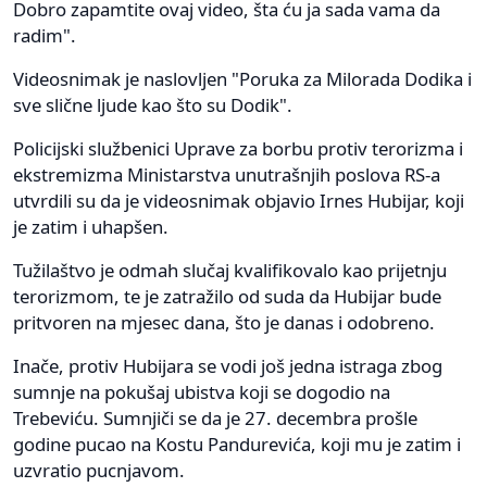
Dobro zapamtite ovaj video, šta ću ja sada vama da
radim".
Videosnimak je naslovljen "Poruka za Milorada Dodika i
sve slične ljude kao što su Dodik".
Policijski službenici Uprave za borbu protiv terorizma i
ekstremizma Ministarstva unutrašnjih poslova RS-a
utvrdili su da je videosnimak objavio Irnes Hubijar, koji
je zatim i uhapšen.
Tužilaštvo je odmah slučaj kvalifikovalo kao prijetnju
terorizmom, te je zatražilo od suda da Hubijar bude
pritvoren na mjesec dana, što je danas i odobreno.
Inače, protiv Hubijara se vodi još jedna istraga zbog
sumnje na pokušaj ubistva koji se dogodio na
Trebeviću. Sumnjiči se da je 27. decembra prošle
godine pucao na Kostu Pandurevića, koji mu je zatim i
uzvratio pucnjavom.