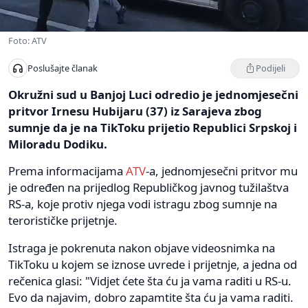
Foto: ATV
Podijeli
Poslušajte članak
Okružni sud u Banjoj Luci odredio je jednomjesečni
pritvor Irnesu Hubijaru (37) iz Sarajeva zbog
sumnje da je na TikToku prijetio Republici Srpskoj i
Miloradu Dodiku.
Prema informacijama
ATV
-a, jednomjesečni pritvor mu
je određen na prijedlog Republičkog javnog tužilaštva
RS-a, koje protiv njega vodi istragu zbog sumnje na
terorističke prijetnje.
Istraga je pokrenuta nakon objave videosnimka na
TikToku u kojem se iznose uvrede i prijetnje, a jedna od
rečenica glasi: "Vidjet ćete šta ću ja vama raditi u RS-u.
Evo da najavim, dobro zapamtite šta ću ja vama raditi.