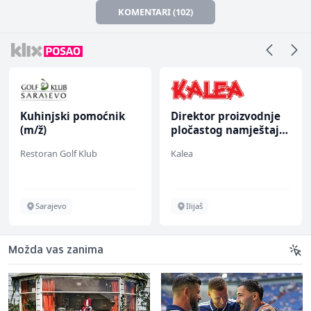
KOMENTARI (102)
Kuhinjski pomoćnik
Direktor proizvodnje
(m/ž)
pločastog namještaja
(m/ž)
Restoran Golf Klub
Kalea
Sarajevo
Ilijaš
Možda vas zanima