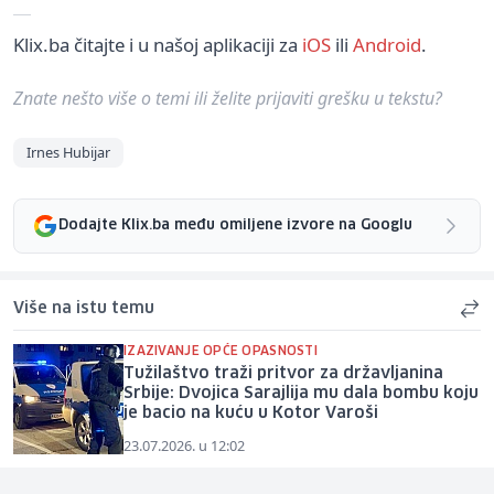
Klix.ba čitajte i u našoj aplikaciji za
iOS
ili
Android
.
Znate nešto više o temi ili želite prijaviti grešku u tekstu?
Irnes Hubijar
Dodajte Klix.ba među omiljene izvore na Googlu
Više na istu temu
IZAZIVANJE OPĆE OPASNOSTI
Tužilaštvo traži pritvor za državljanina
Srbije: Dvojica Sarajlija mu dala bombu koju
je bacio na kuću u Kotor Varoši
23.07.2026. u 12:02