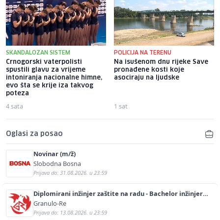
SKANDALOZAN SISTEM
POLICIJA NA TERENU
Crnogorski vaterpolisti
Na isušenom dnu rijeke Save
spustili glavu za vrijeme
pronađene kosti koje
intoniranja nacionalne himne,
asociraju na ljudske
evo šta se krije iza takvog
poteza
4 sata
1 sat
Oglasi za posao
Novinar (m/ž)
Slobodna Bosna
Prijava do: 31.08.2026. u 23:59
Diplomirani inžinjer zaštite na radu - Bachelor inžinjer
sigurnosti i pomoći (m/ž)
Granulo-Re
Prijava do: 13.08.2026. u 23:59