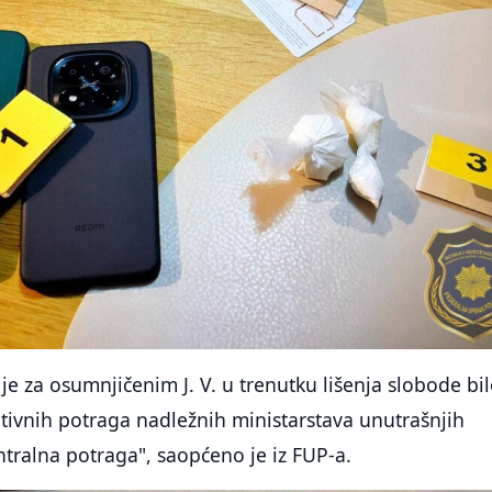
 za osumnjičenim J. V. u trenutku lišenja slobode bi
tivnih potraga nadležnih ministarstava unutrašnjih
ntralna potraga", saopćeno je iz FUP-a.