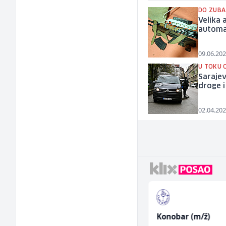
DO ZUBA
Velika 
automat
09.06.202
U TOKU 
Sarajev
droge i
02.04.202
Tehnički rukovodilac
Konobar (m/ž)