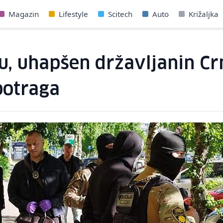
Magazin
Lifestyle
Scitech
Auto
Križaljka
u, uhapšen državljanin Cr
potraga