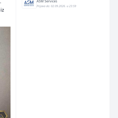
njemačkom jeziku (m/ž)
.
ASM Services
Prijava do: 02.09.2026. u 23:59
iz