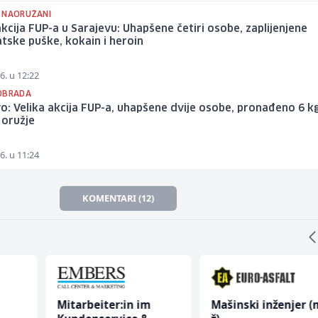
 NAORUŽANI
akcija FUP-a u Sarajevu: Uhapšene četiri osobe, zaplijenjene
ske puške, kokain i heroin
6. u 12:22
OBRADA
o: Velika akcija FUP-a, uhapšene dvije osobe, pronađeno 6 k
 oružje
6. u 11:24
KOMENTARI (12)
Mitarbeiter:in im
Mašinski inženjer (