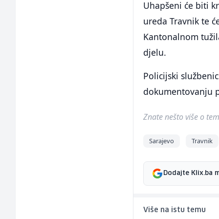
Uhapšeni će biti k
ureda Travnik te ć
Kantonalnom tužila
djelu.
Policijski službeni
dokumentovanju pr
Znate nešto više o temi 
Sarajevo
Travnik
Dodajte Klix.ba 
Više na istu temu