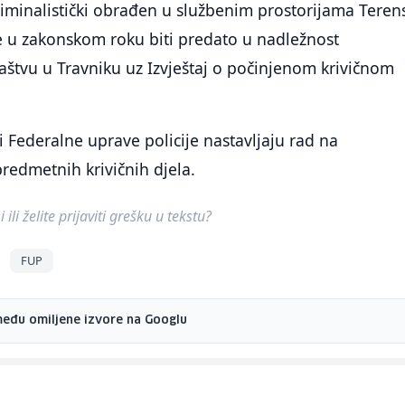
riminalistički obrađen u službenim prostorijama Tere
e u zakonskom roku biti predato u nadležnost
štvu u Travniku uz Izvještaj o počinjenom krivičnom
ci Federalne uprave policije nastavljaju rad na
edmetnih krivičnih djela.
ili želite prijaviti grešku u tekstu?
FUP
među omiljene izvore na Googlu