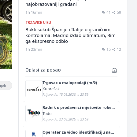
najobrazovaniji građani
1h 16min
41
59
TRZAVICE U EU
Bukti sukob Španije i Italije o graničnim
kontrolama: Madrid izdao ultimatum, Rim
ga ekspresno odbio
1h 23min
15
12
Oglasi za posao
Trgovac u maloprodaji (m/ž)
jeli
Kuprešak
Prijava do: 15.08.2026. u 23:59
Radnik u prodavnici mješovite robe
(m/ž)
Todo
Prijava do: 23.08.2026. u 23:59
Operater za video identifikaciju na