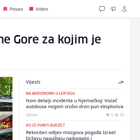
Posao
Video
ne Gore za kojim je
Vijesti
NA AERODROMU U LEIPZIGU
Novi detalji incidenta u Njemačkoj: Vozač
autobusa nogom srušio dron pun eksploziva
33min
5
10
KO ĆE PUNITI BUDŽET
Rekordan odljev mozgova pogađa Izrael:
Državu napuštaju najbogatiji i