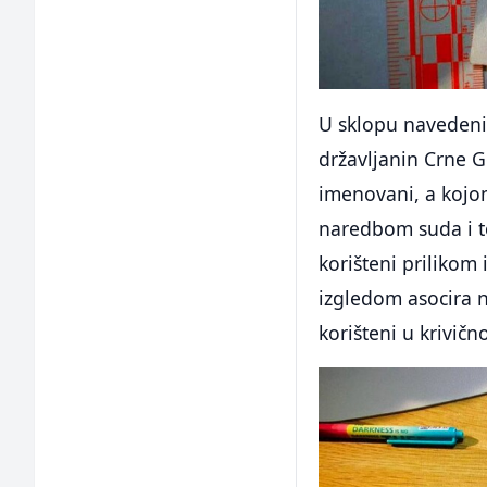
U sklopu navedenih 
državljanin Crne Go
imenovani, a kojom
naredbom suda i to
korišteni prilikom 
izgledom asocira n
korišteni u krivič