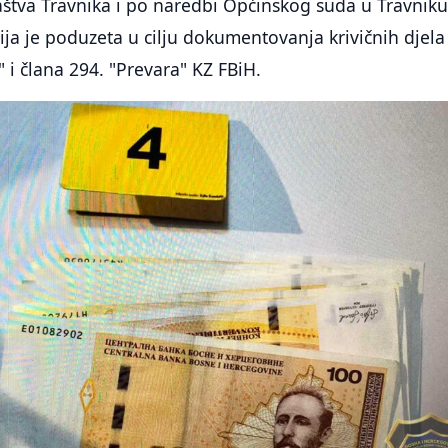
štva Travnika i po naredbi Općinskog suda u Travniku
cija je poduzeta u cilju dokumentovanja krivičnih djela 
" i člana 294. "Prevara" KZ FBiH.