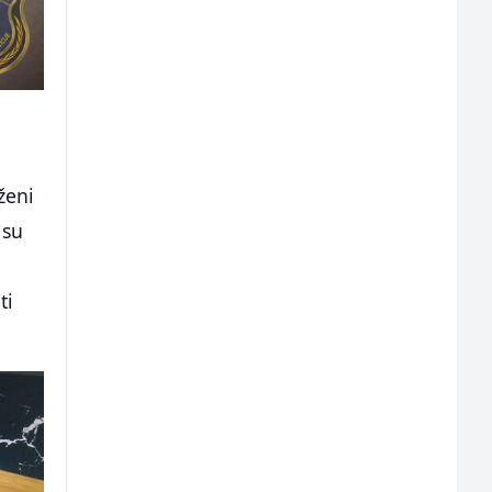
ženi
 su
ti