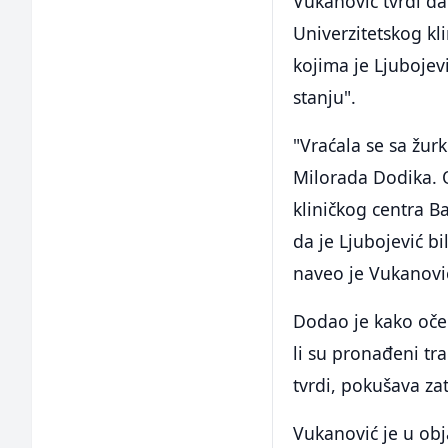
Vukanović tvrdi da
Univerzitetskog kl
kojima je Ljuboje
stanju".
"Vraćala se sa žurk
Milorada Dodika. 
kliničkog centra B
da je Ljubojević 
naveo je Vukanovi
Dodao je kako oček
li su pronađeni tra
tvrdi, pokušava zata
Vukanović je u obja