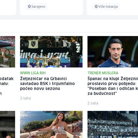
Sarajevo
Više lokacija
WWIN LIGA BIH
TRENER MUSLERA
dodatak
Željezničar na Grbavici
Španac na klupi Željezni
alu:
savladao BSK i trijumfalno
proslavio prvu pobjedu:
počeo novu sezonu
"Poseban dan i odličan 
m
za budućnost"
2 sata
2 sata