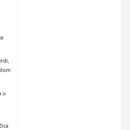
se
rdi,
ilom
a u
h
čica