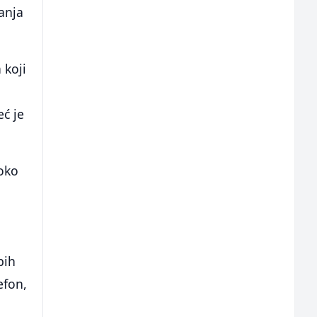
Banja
 koji
eć je
 oko
bih
efon,