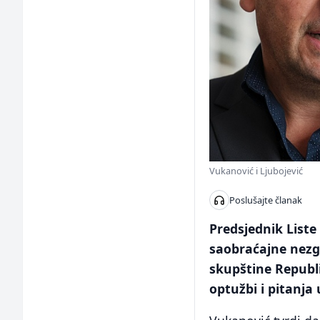
Vukanović i Ljubojević
Poslušajte članak
Predsjednik List
saobraćajne nezg
skupštine Republik
optužbi i pitanja