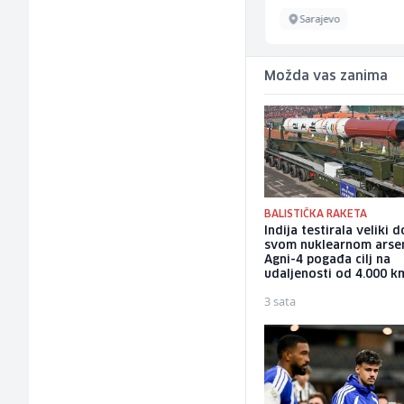
Sarajevo
Sarajevo
Možda vas zanima
BALISTIČKA RAKETA
Indija testirala veliki 
svom nuklearnom arsen
Agni-4 pogađa cilj na
udaljenosti od 4.000 k
3 sata