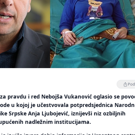
Podi
e za pravdu i red Nebojša Vukanović oglasio se pov
ode u kojoj je učestvovala potpredsjednica Narodn
e Srpske Anja Ljubojević, iznijevši niz ozbiljnih
 upućenih nadležnim institucijama.