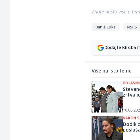
Znate nešto više o temi 
Banja Luka
NSRS
Dodajte Klix.ba 
Više na istu temu
POJASNI
Stevand
žrtva 
10.06.202
NAKON S
Dodik 
posluša