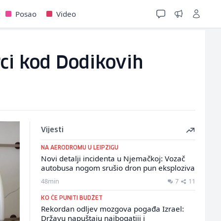
Posao
Video
rci kod Dodikovih
Vijesti
NA AERODROMU U LEIPZIGU
Novi detalji incidenta u Njemačkoj: Vozač
autobusa nogom srušio dron pun eksploziva
48min
7
11
KO ĆE PUNITI BUDŽET
Rekordan odljev mozgova pogađa Izrael:
Državu napuštaju najbogatiji i