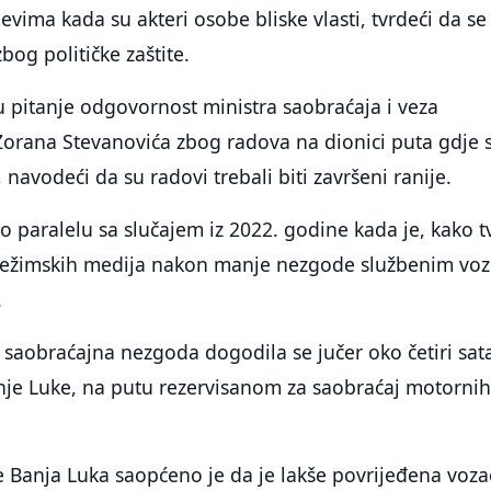
evima kada su akteri osobe bliske vlasti, tvrdeći da se
bog političke zaštite.
 pitanje odgovornost ministra saobraćaja i veza
Zorana Stevanovića zbog radova na dionici puta gdje 
navodeći da su radovi trebali biti završeni ranije.
o paralelu sa slučajem iz 2022. godine kada je, kako tv
režimskih medija nakon manje nezgode službenim voz
.
saobraćajna nezgoda dogodila se jučer oko četiri sat
nje Luke, na putu rezervisanom za saobraćaj motorni
ve Banja Luka saopćeno je da je lakše povrijeđena voza