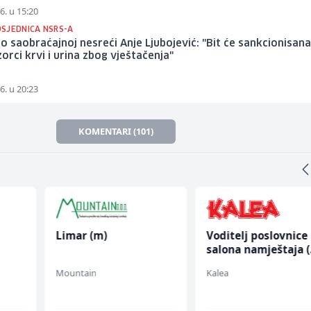
6. u 15:20
SJEDNICA NSRS-A
a o saobraćajnoj nesreći Anje Ljubojević: "Bit će sankcionisana
zorci krvi i urina zbog vještačenja"
6. u 20:23
KOMENTARI (101)
Limar (m)
Voditelj poslovnice
salona namještaja 
ž)
Mountain
Kalea