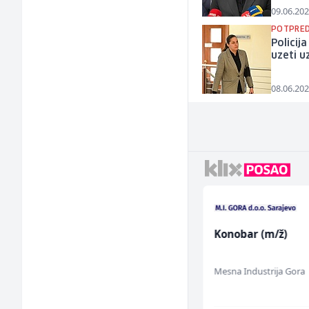
09.06.202
POTPRED
Policij
uzeti u
08.06.202
Bravar -
Konobar (m/ž)
Elektrozavarivač (m)
Mountain
Mesna Industrija Gora