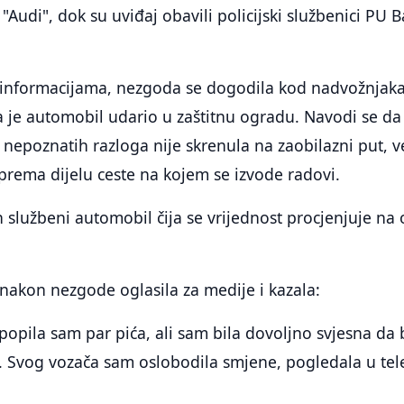
Audi", dok su uviđaj obavili policijski službenici PU 
nformacijama, nezgoda se dogodila kod nadvožnjaka
da je automobil udario u zaštitnu ogradu. Navodi se da
a nepoznatih razloga nije skrenula na zaobilazni put, v
 prema dijelu ceste na kojem se izvode radovi.
 službeni automobil čija se vrijednost procjenjuje na
 nakon nezgode oglasila za medije i kazala:
 popila sam par pića, ali sam bila dovoljno svjesna da 
. Svog vozača sam oslobodila smjene, pogledala u tel