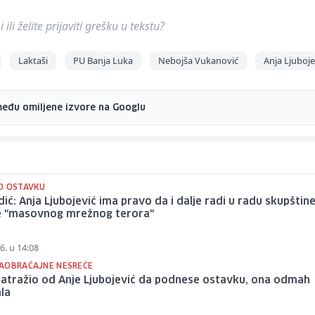
ili želite prijaviti grešku u tekstu?
Laktaši
PU Banja Luka
Nebojša Vukanović
Anja Ljuboje
među omiljene izvore na Googlu
O OSTAVKU
ić: Anja Ljubojević ima pravo da i dalje radi u radu skupštine
je "masovnog mrežnog terora"
6. u 14:08
AOBRAĆAJNE NESREĆE
zatražio od Anje Ljubojević da podnese ostavku, ona odmah
la