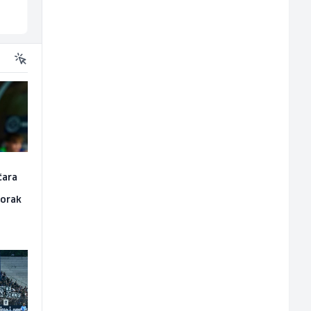
Više lokacija
Sarajevo
čara
korak