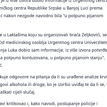
 je iz više izvora dobio informacije iz Urgentnog centr
iničkog centra Republike Srpske u Banjoj Luci prema
vić nakon nezgode navodno bila "u potpuno pijanom
e u Laktašima koju su organizovali braća Zeljkovići, ses
Od medicinskog osoblja Urgentnog centra Univerzitet
anja Luka dobio sam informacije, iz više izvora potvrđ
bila potpuno kontuzovana, u potpuno pijanom stanju",
ć.
uje odgovore na pitanja da li su urađene analize krvi
govi alkohola ili droge, ko je izvršio uviđaj te da li se,
škati cijeli slučaj.
vi kritikovao i, kako navodi, postupanje policije i