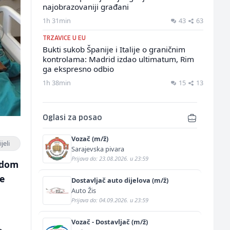
najobrazovaniji građani
1h 31min
43
63
TRZAVICE U EU
Bukti sukob Španije i Italije o graničnim
kontrolama: Madrid izdao ultimatum, Rim
ga ekspresno odbio
1h 38min
15
13
Oglasi za posao
Vozač (m/ž)
jeli
Sarajevska pivara
Prijava do: 23.08.2026. u 23:59
odom
e
Dostavljač auto dijelova (m/ž)
Auto Žis
Prijava do: 04.09.2026. u 23:59
Vozač - Dostavljač (m/ž)