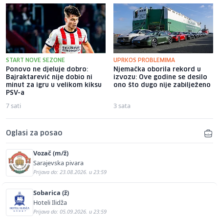
START NOVE SEZONE
UPRKOS PROBLEMIMA
Ponovo ne djeluje dobro:
Njemačka oborila rekord u
Bajraktarević nije dobio ni
izvozu: Ove godine se desilo
minut za igru u velikom kiksu
ono što dugo nije zabilježeno
PSV-a
7 sati
3 sata
Oglasi za posao
Vozač (m/ž)
Sarajevska pivara
Prijava do: 23.08.2026. u 23:59
Sobarica (ž)
Hoteli Ilidža
Prijava do: 05.09.2026. u 23:59