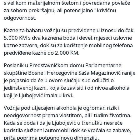
s velikom materijalnom štetom i povredama povlače
za sobom prekršajnu, ali potencijalno i krivičnu
odgovornost.
Kazne za bahatu vožnju su predviđene u iznosu do čak
5.000 KM s dva kaznena boda i devet mjeseci uslovne
kazne zatvora, dok su za korištenje mobilnog telefona
predviđene kazne do 2.000 KM.
Poslanik u Predstavničkom domu Parlamentarne
skupštine Bosne i Hercegovine Saša Magazinović ranije
je pojasnio da će u ovom slučaju sud odlučiti o
jedinstvenoj kazni, koja će zavisiti i od nivoa alkohola
koji je Ljubojević imala u krvi.
Vožnja pod utjecajem alkohola je ogroman rizik i
neodgovornost prema vlastitom, ali i tuđim životima.
Kada se doda i da je Ljubojević u trenutku nesreće
koristila službeni automobil dok se vraćala sa zabave,
priča poprima potpuno novu dimenziju.