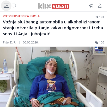
191
POTPREDSJEDNICA NSRS-A
Vožnja službenog automobila u alkoholiziranom
stanju otvorila pitanje kakvu odgovornost treba
snositi Anja Ljubojević
Piše: D. R.
|
06.06.2026.
105