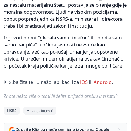
za nastalu materijalnu štetu, postavlja se pitanje gdje je
moralna odgovornost. Ljudi na visokim pozicijama,
poput potpredsjednika NSRS-a, ministara ili direktora,
trebali bi predstavljati zakon i instituciju.
Izgovori poput "gledala sam u telefon" ili "popila sam
samo par pića" u očima javnosti ne zvuče kao
opravdanje, već kao pokušaji umanjenja sopstvene
krivice. U uređenim demokratijama ovakav čin značio
bi početak kraja političke karijere za mnoge političare.
Klix.ba čitajte i u našoj aplikaciji za
iOS
ili
Android
.
Znate nešto više o temi ili želite prijaviti grešku u tekstu?
NSRS
Anja Ljubojević
Dodajte Klix.ba među omiljene izvore na Googlu