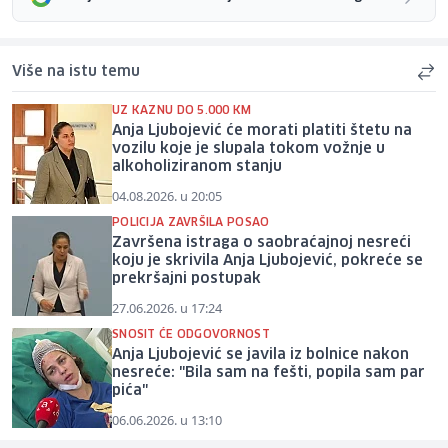
Više na istu temu
UZ KAZNU DO 5.000 KM
Anja Ljubojević će morati platiti štetu na
vozilu koje je slupala tokom vožnje u
alkoholiziranom stanju
04.08.2026. u 20:05
POLICIJA ZAVRŠILA POSAO
Završena istraga o saobraćajnoj nesreći
koju je skrivila Anja Ljubojević, pokreće se
prekršajni postupak
27.06.2026. u 17:24
SNOSIT ĆE ODGOVORNOST
Anja Ljubojević se javila iz bolnice nakon
nesreće: "Bila sam na fešti, popila sam par
pića"
06.06.2026. u 13:10