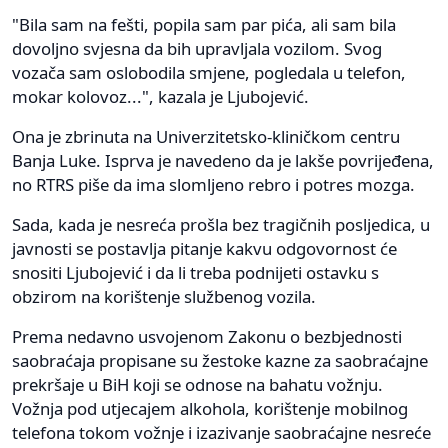
"Bila sam na fešti, popila sam par pića, ali sam bila
dovoljno svjesna da bih upravljala vozilom. Svog
vozača sam oslobodila smjene, pogledala u telefon,
mokar kolovoz...", kazala je Ljubojević.
Ona je zbrinuta na Univerzitetsko-kliničkom centru
Banja Luke. Isprva je navedeno da je lakše povrijeđena,
no RTRS piše da ima slomljeno rebro i potres mozga.
Sada, kada je nesreća prošla bez tragičnih posljedica, u
javnosti se postavlja pitanje kakvu odgovornost će
snositi Ljubojević i da li treba podnijeti ostavku s
obzirom na korištenje službenog vozila.
Prema nedavno usvojenom Zakonu o bezbjednosti
saobraćaja propisane su žestoke kazne za saobraćajne
prekršaje u BiH koji se odnose na bahatu vožnju.
Vožnja pod utjecajem alkohola, korištenje mobilnog
telefona tokom vožnje i izazivanje saobraćajne nesreće