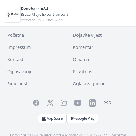
Konobar (m/ž)
Braća Mujić Export-Import
Prijava do: 16.08.2026. u 23:59
Početna
Dojavite vijest
Impressum
Komentari
Kontakt
O nama
Oglašavanje
Privatnost
Sigurnost
Oglasi za posao
Facebook
YouTube
LinkedIn
Twitter
Instagram
RSS
App Store
Google Play
Copyright 2000-2026 InterSoft d.o.o. Sarajevo. ISSN 2566-3771. Sva prava