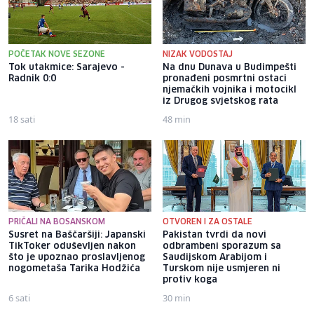
POČETAK NOVE SEZONE
NIZAK VODOSTAJ
Tok utakmice: Sarajevo -
Na dnu Dunava u Budimpešti
Radnik 0:0
pronađeni posmrtni ostaci
njemačkih vojnika i motocikl
iz Drugog svjetskog rata
18 sati
48 min
PRIČALI NA BOSANSKOM
OTVOREN I ZA OSTALE
Susret na Baščaršiji: Japanski
Pakistan tvrdi da novi
TikToker oduševljen nakon
odbrambeni sporazum sa
što je upoznao proslavljenog
Saudijskom Arabijom i
nogometaša Tarika Hodžića
Turskom nije usmjeren ni
protiv koga
6 sati
30 min