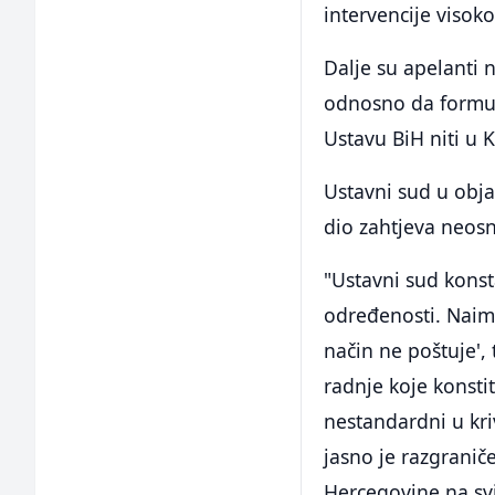
intervencije visok
Dalje su apelanti 
odnosno da formul
Ustavu BiH niti u 
Ustavni sud u objaš
dio zahtjeva neos
"Ustavni sud kons
određenosti. Naime
način ne poštuje',
radnje koje konstit
nestandardni u kr
jasno je razgranič
Hercegovine na svi