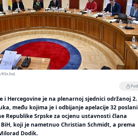
/Klix.ba)
Podi
 i Hercegovine je na plenarnoj sjednici održanoj 2. 
luka, među kojima je i odbijanje apelacije 32 poslan
e Republike Srpske za ocjenu ustavnosti člana
 BiH, koji je nametnuo Christian Schmidt, a prema
Milorad Dodik.