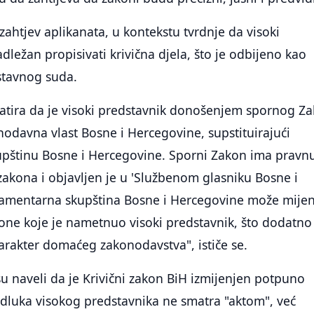
 zahtjev aplikanata, u kontekstu tvrdnje da visoki
dležan propisivati krivična djela, što je odbijeno kao
stavnog suda.
tatira da je visoki predstavnik donošenjem spornog Z
odavna vlast Bosne i Hercegovine, supstituirajući
pštinu Bosne i Hercegovine. Sporni Zakon ima pravn
akona i objavljen je u 'Službenom glasniku Bosne i
lamentarna skupština Bosne i Hercegovine može mijen
kone koje je nametnuo visoki predstavnik, što dodatno
arakter domaćeg zakonodavstva", ističe se.
u naveli da je Krivični zakon BiH izmijenjen potpuno
odluka visokog predstavnika ne smatra "aktom", već