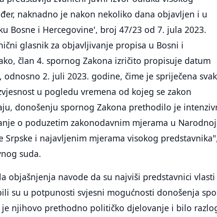
đer, naknadno je nakon nekoliko dana objavljen i u
u Bosne i Hercegovine', broj 47/23 od 7. jula 2023.
nični glasnik za objavljivanje propisa u Bosni i
tako, član 4. spornog Zakona izričito propisuje datum
 odnosno 2. juli 2023. godine, čime je spriječena sva
eizvjesnost u pogledu vremena od kojeg se zakon
raju, donošenju spornog Zakona prethodilo je intenzi
avanje o poduzetim zakonodavnim mjerama u Narodnoj
e Srpske i najavljenim mjerama visokog predstavnika"
vnog suda.
la objašnjenja navode da su najviši predstavnici vlasti
bili su u potpunosti svjesni mogućnosti donošenja sp
je njihovo prethodno političko djelovanje i bilo razlo