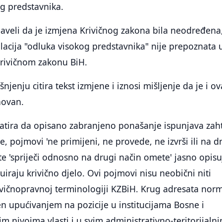
og predstavnika.
naveli da je izmjena Krivičnog zakona bila neodređena
acija "odluka visokog predstavnika" nije prepoznata 
Krivičnom zakonu BiH.
njenju citira tekst izmjene i iznosi mišljenje da je i ov
novan.
tatira da opisano zabranjeno ponašanje ispunjava zah
, pojmovi 'ne primijeni, ne provede, ne izvrši ili na d
 te 'spriječi odnosno na drugi način omete' jasno opisu
uiraju krivično djelo. Ovi pojmovi nisu neobični niti
ivičnopravnoj terminologiji KZBiH. Krug adresata nor
en upućivanjem na pozicije u institucijama Bosne i
m nivoima vlasti i u svim administrativno-teritorijaln