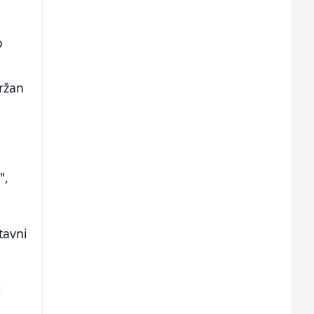
o
ržan
a
",
tavni
j