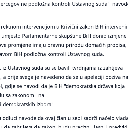
ercegovine podložna kontroli Ustavnog suda", navod
 direktnom intervencijom u Krivični zakon BiH interveni
 i umjesto Parlamentarne skupštine BiH donio izmjene
ove promjene imaju pravnu prirodu domaćih propisa, 
stavom BiH podložna kontroli Ustavnog suda.
 iz Ustavnog suda su se bavili tvrdnjama iz zahtjeva
, a prije svega je navedeno da se u apelaciji poziva n
iH, gdje se navodi da je BiH "demokratska država koja
adu sa zakonom i na
i demokratskih izbora".
 odluci navode da ovaj član u sebi sadrži načelo vlad
ču da zahtijeva da zakoni budu precizni, jasni i predvidl