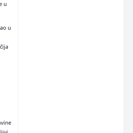
e u
rao u
čija
a
avine
jivi.