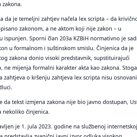
m zakona.
 da je temeljni zahtjev načela lex scripta – da krivičn
opisano zakonom, a ne aktom koji nije zakon – u
u ispunjen. Sporni član 203a KZBiH normativno je sad
akon u formalnom i suštinskom smislu. Činjenica da je
og zakona donio visoki predstavnik, supstituirajući
, ne mijenja formalni karakter akta kao zakona. Stog
 zahtjeva o kršenju zahtjeva lex scripta nisu osnovani
luci.
e da tekst izmjena zakona nije bio javno dostupan, Us
a nekoliko činjenica.
vljen je 1. jula 2023. godine na službenoj internetsko
ja predstavlja zvanični javni izvor odluka visokog