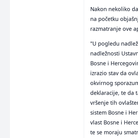
Nakon nekoliko da
na početku objašnj
razmatranje ove ap
"U pogledu nadlež
nadležnosti Ustav
Bosne i Hercegovin
izrazio stav da ov
okvirnog sporazuma
deklaracije, te da
vršenje tih ovlašt
sistem Bosne i Her
vlast Bosne i Herc
te se moraju smatr