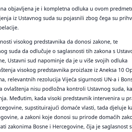
na objavljena je i kompletna odluka u ovom predmet
enja iz Ustavnog suda su pojasnili zbog čega su prihva
elacije.
nosti visokog predstavnika da donosi zakone, te
nog suda da odlučuje o saglasnosti tih zakona s Usta
e, Ustavni sud napominje da je u više svojih odluka
laštenja visokog predstavnika proizlaze iz Aneksa 10 O
, relevantnih rezolucija Vijeća sigurnosti UN-a i Bon
 ta ovlaštenja nisu podložna kontroli Ustavnog suda, k
enja. Međutim, kada visoki predstavnik intervenira u p
cegovine, supstituirajući domaće vlasti, tada djeluje k
egovine, a zakoni koje donosi su prirode domaćih zak
ati zakonima Bosne i Hercegovine, čija je saglasnost s