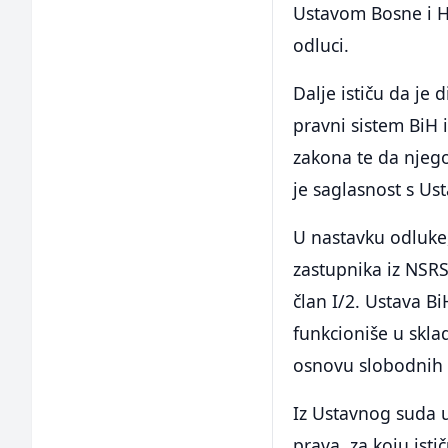
Ustavom Bosne i H
odluci.
Dalje ističu da je
pravni sistem BiH
zakona te da njeg
je saglasnost s U
U nastavku odluke,
zastupnika iz NSRS
član I/2. Ustava B
funkcioniše u skl
osnovu slobodnih 
Iz Ustavnog suda u
prava, za koju isti