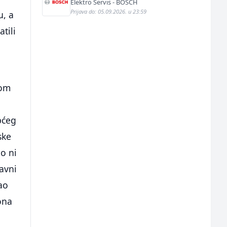
Elektro Servis - BOSCH
Prijava do: 05.09.2026. u 23:59
u, a
tili
vom
pćeg
ske
ao ni
ravni
ao
ona