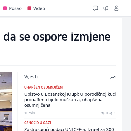
Posao
Video
i da se ospore izmjene
Vijesti
UHAPŠEN OSUMNJIČENI
Ubistvo u Bosanskoj Krupi: U porodičnoj kući
pronađeno tijelo muškarca, uhapšena
osumnjičena
10min
0
1
GENOCID U GAZI
Zastrašujući podaci UNICEF-a: Izrael za 300