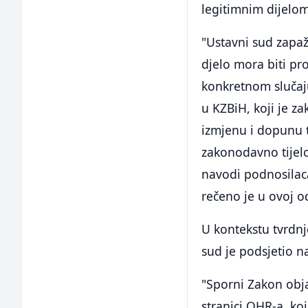
legitimnim dijelo
"Ustavni sud zapaža
djelo mora biti pr
konkretnom slučaj
u KZBiH, koji je z
izmjenu i dopunu t
zakonodavno tijelo
navodi podnosilaca
rečeno je u ovoj od
U kontekstu tvrdnj
sud je podsjetio n
"Sporni Zakon obja
stranici OHR-a, ko