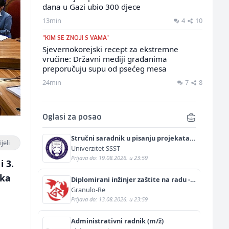
dana u Gazi ubio 300 djece
13min
4
10
"KIM SE ZNOJI S VAMA"
Sjevernokorejski recept za ekstremne
vrućine: Državni mediji građanima
preporučuju supu od psećeg mesa
24min
7
8
Oglasi za posao
Stručni saradnik u pisanju projekata
jeli
(m/ž)
Univerzitet SSST
Prijava do: 19.08.2026. u 23:59
i 3.
ika
Diplomirani inžinjer zaštite na radu -
Bachelor inžinjer sigurnosti i pomoći
Granulo-Re
(m/ž)
Prijava do: 13.08.2026. u 23:59
Administrativni radnik (m/ž)