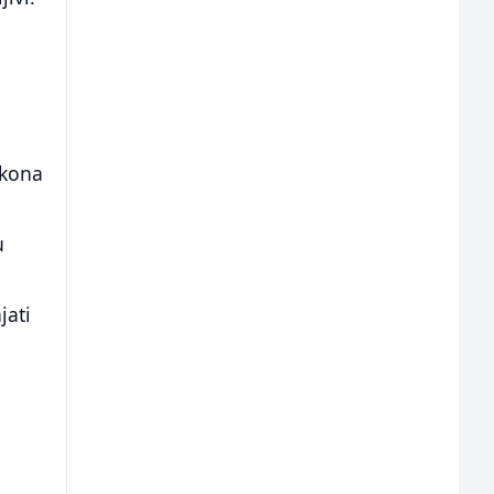
akona
u
jati