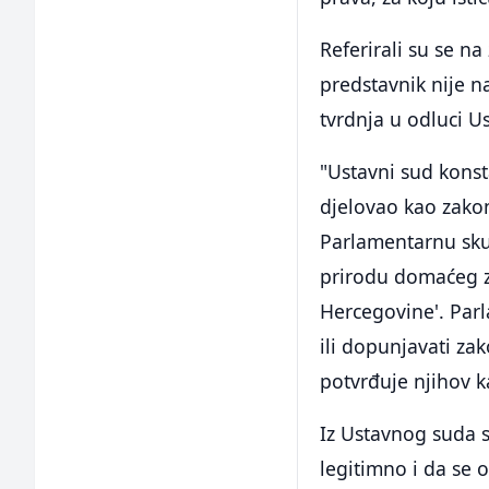
Referirali su se na
predstavnik nije na
tvrdnja u odluci U
"Ustavni sud kons
djelovao kao zakon
Parlamentarnu sku
prirodu domaćeg z
Hercegovine'. Par
ili dopunjavati za
potvrđuje njihov k
Iz Ustavnog suda s
legitimno i da se 