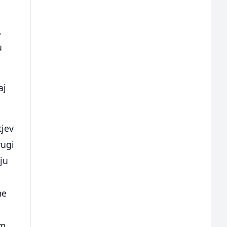
,
u
aj
tjev
rugi
ju
me
im