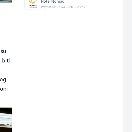
Hotel Nomad
Prijava do: 13.08.2026. u 23:59
 su
 biti
e
kog
ioni