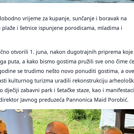
 slobodno vrijeme za kupanje, sunčanje i boravak na
 plaže i šetnice ispunjene porodicama, mladima i
no otvorili 1. juna, nakon dugotrajnih priprema koje
voga puta, a kako bismo gostima pružili sve ono čime će
 godine se trudimo nešto novo ponuditi gostima, a ov
sti kulturnog turizma uradili rekonstrukciju arheološ
 dječiji zabavni park i šetačke staze, kao i manifestac
e direktor Javnog preduzeća Pannonica Maid Porobić.