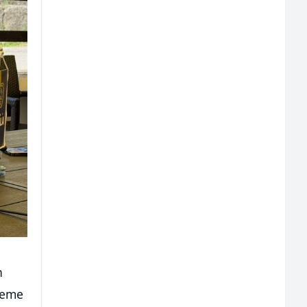
h
ijeme