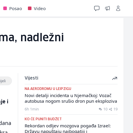
Posao
Video
ima, nadležni
Vijesti
jeli
NA AERODROMU U LEIPZIGU
Novi detalji incidenta u Njemačkoj: Vozač
je i
autobusa nogom srušio dron pun eksploziva
6h 1min
10
19
KO ĆE PUNITI BUDŽET
 dana
Rekordan odljev mozgova pogađa Izrael:
Državu napuštaju najbogatiji i
ksa.