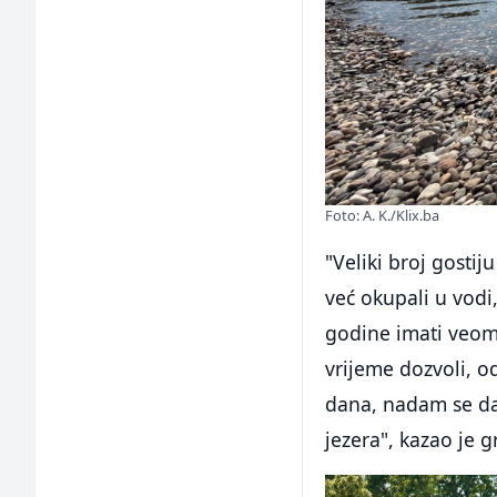
Foto: A. K./Klix.ba
"Veliki broj gostij
već okupali u vodi
godine imati veo
vrijeme dozvoli, 
dana, nadam se da
jezera", kazao je 