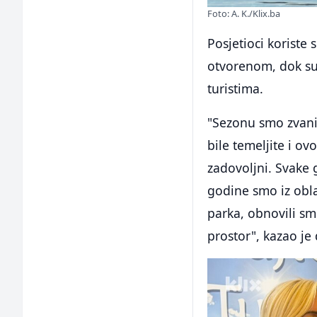
Foto: A. K./Klix.ba
Posjetioci koriste
otvorenom, dok su
turistima.
"Sezonu smo zvanič
bile temeljite i o
zadovoljni. Svake
godine smo iz obla
parka, obnovili smo
prostor", kazao j