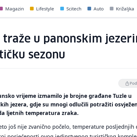
Magazin
Lifestyle
Scitech
Auto
Križaljka
e traže u panonskim jezer
stičku sezonu
Podi
unsko vrijeme izmamilo je brojne građane Tuzle u
h jezera, gdje su mnogi odlučili potražiti osvježen
da ljetnih temperatura zraka.
jeto još nije zvanično počelo, temperature posljednjih
ikoj posjećenosti ovog jedinstvenog turističkog komple