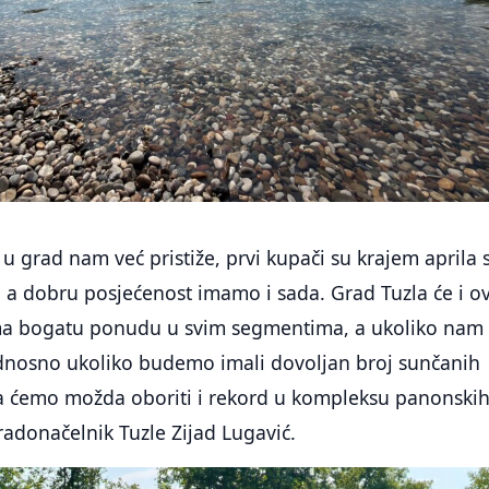
u u grad nam već pristiže, prvi kupači su krajem aprila 
, a dobru posjećenost imamo i sada. Grad Tuzla će i o
ma bogatu ponudu u svim segmentima, a ukoliko nam
odnosno ukoliko budemo imali dovoljan broj sunčanih
 ćemo možda oboriti i rekord u kompleksu panonski
gradonačelnik Tuzle Zijad Lugavić.