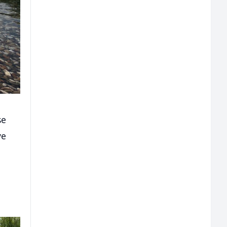
se
ve
h