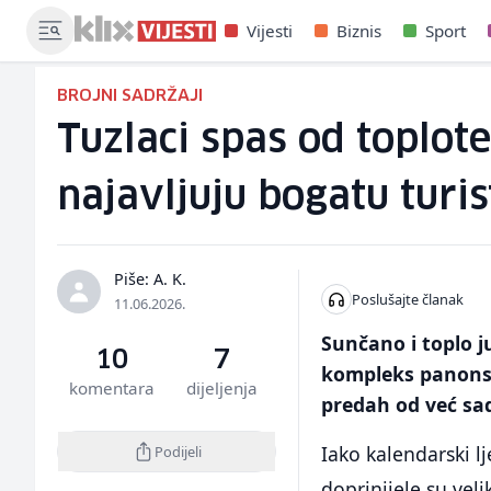
Vijesti
Biznis
Sport
BROJNI SADRŽAJI
Tuzlaci spas od toplot
najavljuju bogatu turi
Piše: A. K.
Poslušajte članak
11.06.2026.
Sunčano i toplo j
10
7
kompleks panonski
komentara
dijeljenja
predah od već sa
Iako kalendarski l
Podijeli
doprinijele su vel