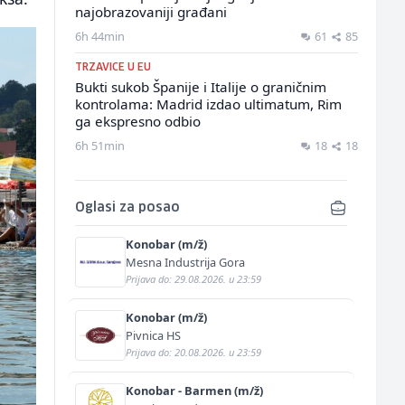
najobrazovaniji građani
6h 44min
61
85
TRZAVICE U EU
Bukti sukob Španije i Italije o graničnim
kontrolama: Madrid izdao ultimatum, Rim
ga ekspresno odbio
6h 51min
18
18
Oglasi za posao
Konobar (m/ž)
Mesna Industrija Gora
Prijava do: 29.08.2026. u 23:59
Konobar (m/ž)
Pivnica HS
Prijava do: 20.08.2026. u 23:59
Konobar - Barmen (m/ž)