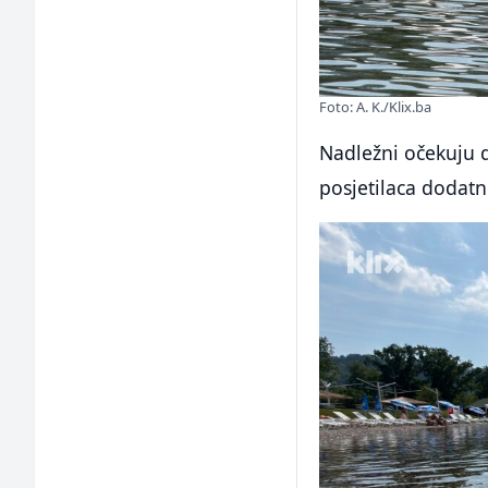
Foto: A. K./Klix.ba
Nadležni očekuju d
posjetilaca dodatno